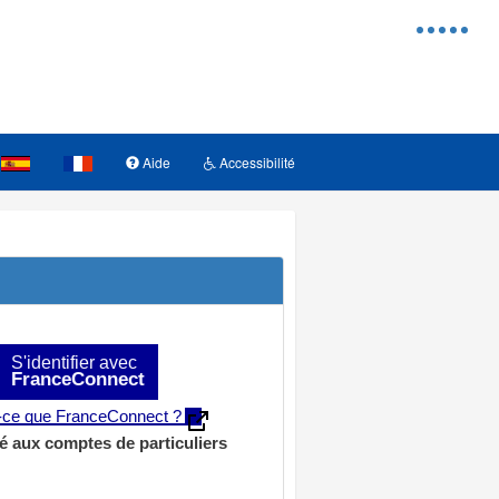
Menu
d'access
Aide
Accessibilité
S'identifier avec
FranceConnect
t-ce que FranceConnect ?
é aux comptes de particuliers