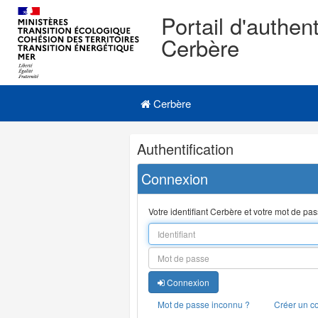
Portail d'authent
Cerbère
Navigation
Menu principal
principale
Cerbère
Navigation
Authentification
et
outils
Connexion
annexes
Votre identifiant Cerbère et votre mot de pa
Connexion
Mot de passe inconnu ?
Créer un c