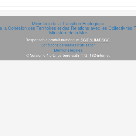
Ministère de la Transition Écologique
e la Cohésion des Territoires et des Relations avec les Collectivités Te
Ministère de la Mer
Responsable produit numérique
SG/DNUM/DSGC
.
Conditions générales d'utilisation
Mentions légales
© Version 6.4.5-tc_cerbere-auth_172_182-internet