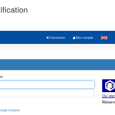
ification
Connexion
Mon compte
sse
Qu' es
Réserv
ompte Cerbère