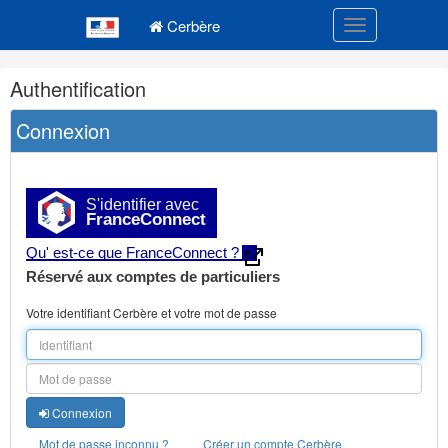
Navigation
Menu principal
principale
Cerbère
Toggle navigatio
Navigation
Authentification
et
outils
Connexion
annexes
S'identifier avec
FranceConnect
Qu' est-ce que FranceConnect ?
Réservé aux comptes de particuliers
Votre identifiant Cerbère et votre mot de passe
Connexion
Mot de passe inconnu ?
Créer un compte Cerbère