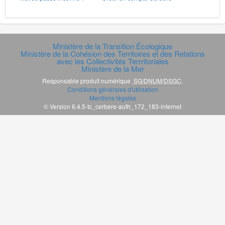
Ministère de la Transition Écologique
Ministère de la Cohésion des Territoires et des Relations
avec les Collectivités Terrritoriales
Ministère de la Mer
Responsable produit numérique
SG/DNUM/DSGC
.
Conditions générales d'utilisation
Mentions légales
© Version 6.4.5-tc_cerbere-auth_172_183-internet