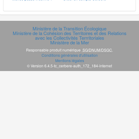
Ministère de la Transition Écologique
Ministère de la Cohésion des Territoires et des Relations
avec les Collectivités Terrritoriales
Ministère de la Mer
Responsable produit numérique
SG/DNUM/DSGC
.
Conditions générales d'utilisation
Mentions légales
© Version 6.4.5-tc_cerbere-auth_172_184-internet