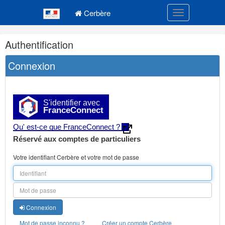
Navigation
Menu principal
principale
Cerbère
Toggle navigatio
Navigation
Authentification
et
outils
Connexion
annexes
S'identifier avec
FranceConnect
Qu' est-ce que FranceConnect ?
Réservé aux comptes de particuliers
Votre identifiant Cerbère et votre mot de passe
Connexion
Mot de passe inconnu ?
Créer un compte Cerbère