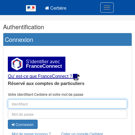
Navigation
Menu principal
principale
Cerbère
Toggle navigatio
Navigation
Authentification
et
outils
Connexion
annexes
S'identifier avec
FranceConnect
Qu' est-ce que FranceConnect ?
Réservé aux comptes de particuliers
Votre identifiant Cerbère et votre mot de passe
Connexion
Mot de passe inconnu ?
Créer un compte Cerbère