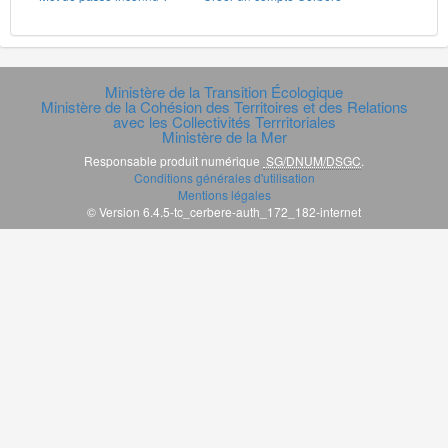
Ministère de la Transition Écologique
Ministère de la Cohésion des Territoires et des Relations
avec les Collectivités Terrritoriales
Ministère de la Mer
Responsable produit numérique
SG/DNUM/DSGC
.
Conditions générales d'utilisation
Mentions légales
© Version 6.4.5-tc_cerbere-auth_172_182-internet