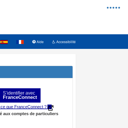
Menu
d'access
Aide
Accessibilité
S'identifier avec
FranceConnect
t-ce que FranceConnect ?
é aux comptes de particuliers