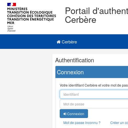
Portail d'authent
Cerbère
Navigation
Menu principal
principale
Cerbère
Navigation
Authentification
et
outils
Connexion
annexes
Votre identifiant Cerbère et votre mot de pa
Connexion
Mot de passe inconnu ?
Créer un c