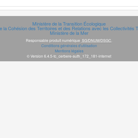
Ministère de la Transition Écologique
e la Cohésion des Territoires et des Relations avec les Collectivités Te
Ministère de la Mer
Responsable produit numérique
SG/DNUM/DSGC
.
Conditions générales d'utilisation
Mentions légales
© Version 6.4.5-tc_cerbere-auth_172_181-internet