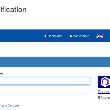
ification
Connexion
Mon compte
sse
Qu' es
Réserv
ompte Cerbère