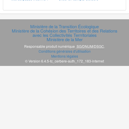
Ministère de la Transition Écologique
Ministère de la Cohésion des Territoires et des Relations
avec les Collectivités Terrritoriales
Ministère de la Mer
Responsable produit numérique
SG/DNUM/DSGC
.
Conditions générales d'utilisation
Mentions légales
© Version 6.4.5-tc_cerbere-auth_172_183-internet