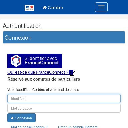
Navigation
Menu principal
principale
Cerbère
Toggle navigatio
Navigation
Authentification
et
outils
Connexion
annexes
S'identifier avec
FranceConnect
Qu' est-ce que FranceConnect ?
Réservé aux comptes de particuliers
Votre identifiant Cerbère et votre mot de passe
Connexion
Mot de passe inconnu ?
Créer un compte Cerbère