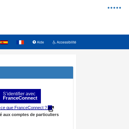
Menu
d'access
Aide
Accessibilité
S'identifier avec
FranceConnect
t-ce que FranceConnect ?
é aux comptes de particuliers