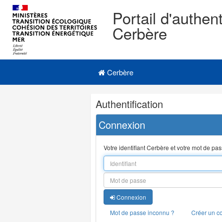
Portail d'authent
Cerbère
Navigation
Menu principal
principale
Cerbère
Navigation
Authentification
et
outils
Connexion
annexes
Votre identifiant Cerbère et votre mot de pa
Connexion
Mot de passe inconnu ?
Créer un c