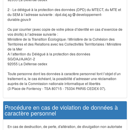
2 - Le délégué à la protection des données (DPD) du MTECT, du MTE et
du SEM à l’adresse suivante : dpd.daj.sg
developpement-
durable.gouv.fr
Ou par courrier (avec copie de votre pièce d’identité en cas d’exercice de
vos droits) à l’adresse suivante :
Ministère de la Transition Écologique / Ministère de la Cohésion des
Territoires et des Relations avec les Collectivités Terrritoriales / Ministère
de la Mer
A l’attention du Délégué à la protection des données
SG/DAJ/AJAG1-2
92055 La Défense cedex
Toute personne dont les données à caractère personnel font l’objet d’un
traitement a, le cas échéant, la possibilité d’adresser une réclamation
auprès de la Commission nationale informatique et libertés
(3 Place de Fontenoy - TSA 80715 - 75334 PARIS CEDEX 07).
Procédure en cas de violation de données à
caractère personnel
En cas de destruction, de perte, d'altération, de divulgation non autorisée