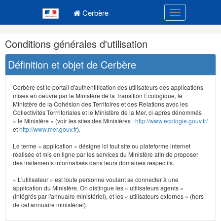
Navigation
Menu principal
principale
Cerbère
Toggle navigatio
Navigation
Conditions générales d'utilisation
et
outils
Définition et objet de Cerbère
annexes
Cerbère est le portail d'authentification des utilisateurs des applications
mises en oeuvre par le Ministère de la Transition Écologique, le
Ministère de la Cohésion des Territoires et des Relations avec les
Collectivités Terrritoriales et le Ministère de la Mer, ci-après dénommés
« le Ministère » (voir les sites des Ministères :
http://www.ecologie.gouv.fr/
et
http://www.mer.gouv.fr
).
Le terme « application » désigne ici tout site ou plateforme internet
réalisée et mis en ligne par les services du Ministère afin de proposer
des traitements informatisés dans leurs domaines respectifs.
« L'utilisateur » est toute personne voulant se connecter à une
application du Ministère. On distingue les « utilisateurs agents »
(intégrés par l'annuaire ministériel), et les « utilisateurs externes » (hors
de cet annuaire ministériel).