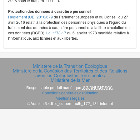
2006 sous le numéro 1171110.
Protection des données à caractère personnel
Règlement (UE) 2016/679
du Parlement européen et du Conseil du 27
avril 2016 relatif à la protection des personnes physiques à l'égard du
traitement des données à caractère personnel et à la libre circulation de
ces données (RGPD).
Loi n°78-17
du 6 janvier 1978 modifiée relative à
l'informatique, aux fichiers et aux libertés.
Ministère de la Transition Écologique
Ministère de la Cohésion des Territoires et des Relations
avec les Collectivités Terrritoriales
Ministère de la Mer
Responsable produit numérique
SG/DNUM/DSGC
.
Conditions générales d'utilisation
Mentions légales
© Version 6.4.5-tc_cerbere-auth_172_184-internet