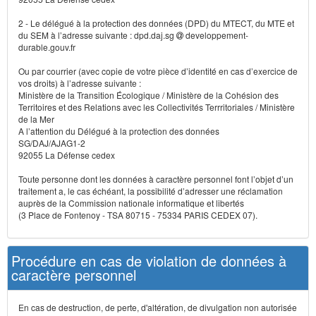
2 - Le délégué à la protection des données (DPD) du MTECT, du MTE et
du SEM à l’adresse suivante : dpd.daj.sg
developpement-
durable.gouv.fr
Ou par courrier (avec copie de votre pièce d’identité en cas d’exercice de
vos droits) à l’adresse suivante :
Ministère de la Transition Écologique / Ministère de la Cohésion des
Territoires et des Relations avec les Collectivités Terrritoriales / Ministère
de la Mer
A l’attention du Délégué à la protection des données
SG/DAJ/AJAG1-2
92055 La Défense cedex
Toute personne dont les données à caractère personnel font l’objet d’un
traitement a, le cas échéant, la possibilité d’adresser une réclamation
auprès de la Commission nationale informatique et libertés
(3 Place de Fontenoy - TSA 80715 - 75334 PARIS CEDEX 07).
Procédure en cas de violation de données à
caractère personnel
En cas de destruction, de perte, d'altération, de divulgation non autorisée