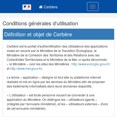
Navigation
Menu principal
principale
Cerbère
Toggle navigatio
Navigation
Conditions générales d'utilisation
et
outils
Définition et objet de Cerbère
annexes
Cerbère est le portail d'authentification des utilisateurs des applications
mises en oeuvre par le Ministère de la Transition Écologique, le
Ministère de la Cohésion des Territoires et des Relations avec les
Collectivités Terrritoriales et le Ministère de la Mer, ci-après dénommés
« le Ministère » (voir les sites des Ministères :
http://www.ecologie.gouv.fr/
et
http://www.mer.gouv.fr
).
Le terme « application » désigne ici tout site ou plateforme internet
réalisée et mis en ligne par les services du Ministère afin de proposer
des traitements informatisés dans leurs domaines respectifs.
« L'utilisateur » est toute personne voulant se connecter à une
application du Ministère. On distingue les « utilisateurs agents »
(intégrés par l'annuaire ministériel), et les « utilisateurs externes » (hors
de cet annuaire ministériel).