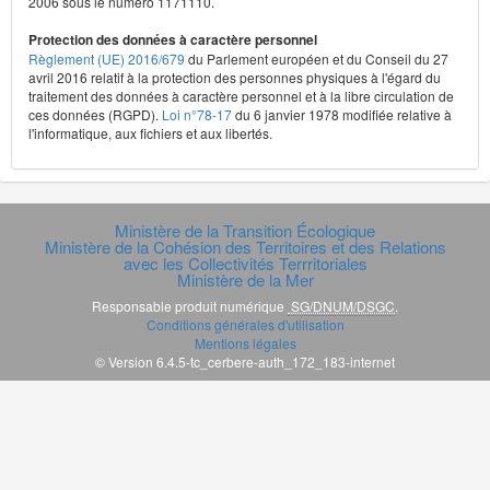
2006 sous le numéro 1171110.
Protection des données à caractère personnel
Règlement (UE) 2016/679
du Parlement européen et du Conseil du 27
avril 2016 relatif à la protection des personnes physiques à l'égard du
traitement des données à caractère personnel et à la libre circulation de
ces données (RGPD).
Loi n°78-17
du 6 janvier 1978 modifiée relative à
l'informatique, aux fichiers et aux libertés.
Ministère de la Transition Écologique
Ministère de la Cohésion des Territoires et des Relations
avec les Collectivités Terrritoriales
Ministère de la Mer
Responsable produit numérique
SG/DNUM/DSGC
.
Conditions générales d'utilisation
Mentions légales
© Version 6.4.5-tc_cerbere-auth_172_183-internet