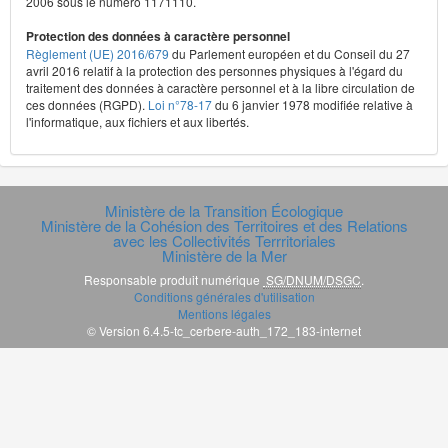
2006 sous le numéro 1171110.
Protection des données à caractère personnel
Règlement (UE) 2016/679
du Parlement européen et du Conseil du 27
avril 2016 relatif à la protection des personnes physiques à l'égard du
traitement des données à caractère personnel et à la libre circulation de
ces données (RGPD).
Loi n°78-17
du 6 janvier 1978 modifiée relative à
l'informatique, aux fichiers et aux libertés.
Ministère de la Transition Écologique
Ministère de la Cohésion des Territoires et des Relations
avec les Collectivités Terrritoriales
Ministère de la Mer
Responsable produit numérique
SG/DNUM/DSGC
.
Conditions générales d'utilisation
Mentions légales
© Version 6.4.5-tc_cerbere-auth_172_183-internet