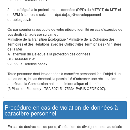
2 - Le délégué à la protection des données (DPD) du MTECT, du MTE et
du SEM à l’adresse suivante : dpd.daj.sg
developpement-
durable.gouv.fr
Ou par courrier (avec copie de votre pièce d’identité en cas d’exercice de
vos droits) à l’adresse suivante :
Ministère de la Transition Écologique / Ministère de la Cohésion des
Territoires et des Relations avec les Collectivités Terrritoriales / Ministère
de la Mer
A l’attention du Délégué à la protection des données
SG/DAJ/AJAG1-2
92055 La Défense cedex
Toute personne dont les données à caractère personnel font l’objet d’un
traitement a, le cas échéant, la possibilité d’adresser une réclamation
auprès de la Commission nationale informatique et libertés
(3 Place de Fontenoy - TSA 80715 - 75334 PARIS CEDEX 07).
Procédure en cas de violation de données à
caractère personnel
En cas de destruction, de perte, d'altération, de divulgation non autorisée