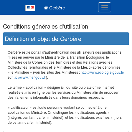
Navigation
Menu principal
principale
Cerbère
Toggle navigatio
Navigation
Conditions générales d'utilisation
et
outils
Définition et objet de Cerbère
annexes
Cerbère est le portail d'authentification des utilisateurs des applications
mises en oeuvre par le Ministère de la Transition Écologique, le
Ministère de la Cohésion des Territoires et des Relations avec les
Collectivités Terrritoriales et le Ministère de la Mer, ci-après dénommés
« le Ministère » (voir les sites des Ministères :
http://www.ecologie.gouv.fr/
et
http://www.mer.gouv.fr
).
Le terme « application » désigne ici tout site ou plateforme internet
réalisée et mis en ligne par les services du Ministère afin de proposer
des traitements informatisés dans leurs domaines respectifs.
« L'utilisateur » est toute personne voulant se connecter à une
application du Ministère. On distingue les « utilisateurs agents »
(intégrés par l'annuaire ministériel), et les « utilisateurs externes » (hors
de cet annuaire ministériel).