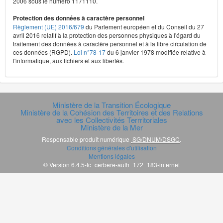
2006 sous le numéro 1171110.
Protection des données à caractère personnel
Règlement (UE) 2016/679
du Parlement européen et du Conseil du 27
avril 2016 relatif à la protection des personnes physiques à l'égard du
traitement des données à caractère personnel et à la libre circulation de
ces données (RGPD).
Loi n°78-17
du 6 janvier 1978 modifiée relative à
l'informatique, aux fichiers et aux libertés.
Ministère de la Transition Écologique
Ministère de la Cohésion des Territoires et des Relations
avec les Collectivités Terrritoriales
Ministère de la Mer
Responsable produit numérique
SG/DNUM/DSGC
.
Conditions générales d'utilisation
Mentions légales
© Version 6.4.5-tc_cerbere-auth_172_183-internet