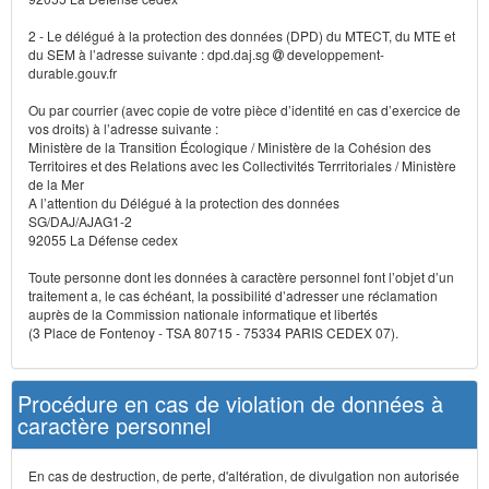
2 - Le délégué à la protection des données (DPD) du MTECT, du MTE et
du SEM à l’adresse suivante : dpd.daj.sg
developpement-
durable.gouv.fr
Ou par courrier (avec copie de votre pièce d’identité en cas d’exercice de
vos droits) à l’adresse suivante :
Ministère de la Transition Écologique / Ministère de la Cohésion des
Territoires et des Relations avec les Collectivités Terrritoriales / Ministère
de la Mer
A l’attention du Délégué à la protection des données
SG/DAJ/AJAG1-2
92055 La Défense cedex
Toute personne dont les données à caractère personnel font l’objet d’un
traitement a, le cas échéant, la possibilité d’adresser une réclamation
auprès de la Commission nationale informatique et libertés
(3 Place de Fontenoy - TSA 80715 - 75334 PARIS CEDEX 07).
Procédure en cas de violation de données à
caractère personnel
En cas de destruction, de perte, d'altération, de divulgation non autorisée