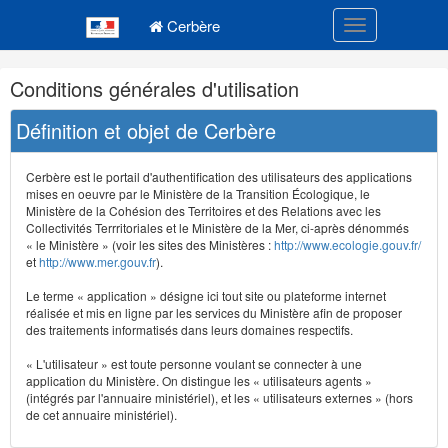
Navigation
Menu principal
principale
Cerbère
Toggle navigatio
Navigation
Conditions générales d'utilisation
et
outils
Définition et objet de Cerbère
annexes
Cerbère est le portail d'authentification des utilisateurs des applications
mises en oeuvre par le Ministère de la Transition Écologique, le
Ministère de la Cohésion des Territoires et des Relations avec les
Collectivités Terrritoriales et le Ministère de la Mer, ci-après dénommés
« le Ministère » (voir les sites des Ministères :
http://www.ecologie.gouv.fr/
et
http://www.mer.gouv.fr
).
Le terme « application » désigne ici tout site ou plateforme internet
réalisée et mis en ligne par les services du Ministère afin de proposer
des traitements informatisés dans leurs domaines respectifs.
« L'utilisateur » est toute personne voulant se connecter à une
application du Ministère. On distingue les « utilisateurs agents »
(intégrés par l'annuaire ministériel), et les « utilisateurs externes » (hors
de cet annuaire ministériel).