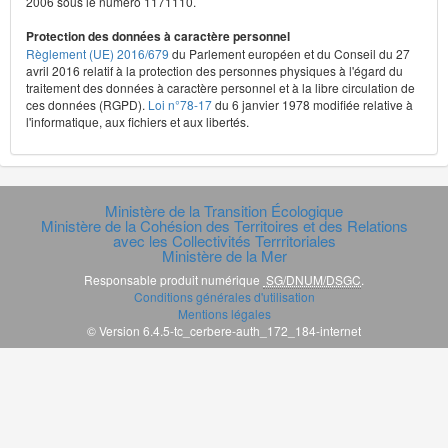
2006 sous le numéro 1171110.
Protection des données à caractère personnel
Règlement (UE) 2016/679
du Parlement européen et du Conseil du 27
avril 2016 relatif à la protection des personnes physiques à l'égard du
traitement des données à caractère personnel et à la libre circulation de
ces données (RGPD).
Loi n°78-17
du 6 janvier 1978 modifiée relative à
l'informatique, aux fichiers et aux libertés.
Ministère de la Transition Écologique
Ministère de la Cohésion des Territoires et des Relations
avec les Collectivités Terrritoriales
Ministère de la Mer
Responsable produit numérique
SG/DNUM/DSGC
.
Conditions générales d'utilisation
Mentions légales
© Version 6.4.5-tc_cerbere-auth_172_184-internet