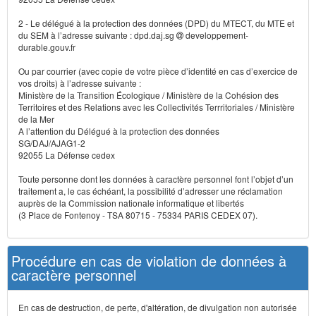
2 - Le délégué à la protection des données (DPD) du MTECT, du MTE et
du SEM à l’adresse suivante : dpd.daj.sg
developpement-
durable.gouv.fr
Ou par courrier (avec copie de votre pièce d’identité en cas d’exercice de
vos droits) à l’adresse suivante :
Ministère de la Transition Écologique / Ministère de la Cohésion des
Territoires et des Relations avec les Collectivités Terrritoriales / Ministère
de la Mer
A l’attention du Délégué à la protection des données
SG/DAJ/AJAG1-2
92055 La Défense cedex
Toute personne dont les données à caractère personnel font l’objet d’un
traitement a, le cas échéant, la possibilité d’adresser une réclamation
auprès de la Commission nationale informatique et libertés
(3 Place de Fontenoy - TSA 80715 - 75334 PARIS CEDEX 07).
Procédure en cas de violation de données à
caractère personnel
En cas de destruction, de perte, d'altération, de divulgation non autorisée