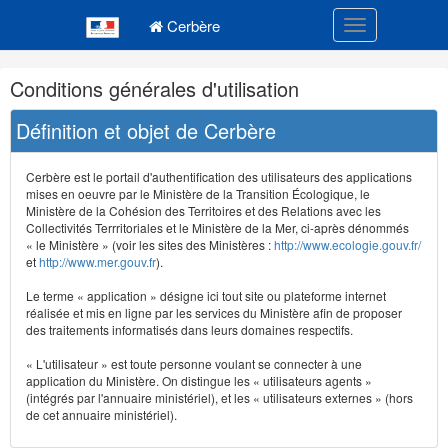
Navigation
Menu principal
principale
Cerbère
Toggle navigatio
Navigation
Conditions générales d'utilisation
et
outils
Définition et objet de Cerbère
annexes
Cerbère est le portail d'authentification des utilisateurs des applications
mises en oeuvre par le Ministère de la Transition Écologique, le
Ministère de la Cohésion des Territoires et des Relations avec les
Collectivités Terrritoriales et le Ministère de la Mer, ci-après dénommés
« le Ministère » (voir les sites des Ministères :
http://www.ecologie.gouv.fr/
et
http://www.mer.gouv.fr
).
Le terme « application » désigne ici tout site ou plateforme internet
réalisée et mis en ligne par les services du Ministère afin de proposer
des traitements informatisés dans leurs domaines respectifs.
« L'utilisateur » est toute personne voulant se connecter à une
application du Ministère. On distingue les « utilisateurs agents »
(intégrés par l'annuaire ministériel), et les « utilisateurs externes » (hors
de cet annuaire ministériel).