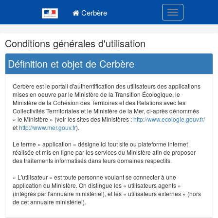
Navigation
Menu principal
principale
Cerbère
Toggle navigatio
Navigation
Conditions générales d'utilisation
et
outils
Définition et objet de Cerbère
annexes
Cerbère est le portail d'authentification des utilisateurs des applications
mises en oeuvre par le Ministère de la Transition Écologique, le
Ministère de la Cohésion des Territoires et des Relations avec les
Collectivités Terrritoriales et le Ministère de la Mer, ci-après dénommés
« le Ministère » (voir les sites des Ministères :
http://www.ecologie.gouv.fr/
et
http://www.mer.gouv.fr
).
Le terme « application » désigne ici tout site ou plateforme internet
réalisée et mis en ligne par les services du Ministère afin de proposer
des traitements informatisés dans leurs domaines respectifs.
« L'utilisateur » est toute personne voulant se connecter à une
application du Ministère. On distingue les « utilisateurs agents »
(intégrés par l'annuaire ministériel), et les « utilisateurs externes » (hors
de cet annuaire ministériel).