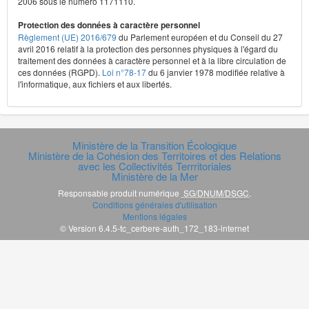
2006 sous le numéro 1171110.
Protection des données à caractère personnel
Règlement (UE) 2016/679
du Parlement européen et du Conseil du 27
avril 2016 relatif à la protection des personnes physiques à l'égard du
traitement des données à caractère personnel et à la libre circulation de
ces données (RGPD).
Loi n°78-17
du 6 janvier 1978 modifiée relative à
l'informatique, aux fichiers et aux libertés.
Ministère de la Transition Écologique
Ministère de la Cohésion des Territoires et des Relations
avec les Collectivités Terrritoriales
Ministère de la Mer
Responsable produit numérique
SG/DNUM/DSGC
.
Conditions générales d'utilisation
Mentions légales
© Version 6.4.5-tc_cerbere-auth_172_183-internet