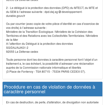
2 - Le délégué à la protection des données (DPD) du MTECT, du MTE et
du SEM à l’adresse suivante : dpd.daj.sg
developpement-
durable.gouv.fr
Ou par courrier (avec copie de votre pièce d’identité en cas d’exercice de
vos droits) à l’adresse suivante :
Ministère de la Transition Écologique / Ministère de la Cohésion des
Territoires et des Relations avec les Collectivités Terrritoriales / Ministère
de la Mer
A l’attention du Délégué à la protection des données
SG/DAJ/AJAG1-2
92055 La Défense cedex
Toute personne dont les données à caractère personnel font l’objet d’un
traitement a, le cas échéant, la possibilité d’adresser une réclamation
auprès de la Commission nationale informatique et libertés
(3 Place de Fontenoy - TSA 80715 - 75334 PARIS CEDEX 07).
Procédure en cas de violation de données à
caractère personnel
En cas de destruction, de perte, d'altération, de divulgation non autorisée