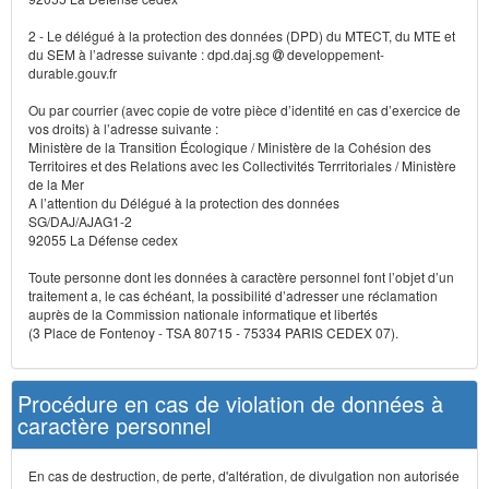
2 - Le délégué à la protection des données (DPD) du MTECT, du MTE et
du SEM à l’adresse suivante : dpd.daj.sg
developpement-
durable.gouv.fr
Ou par courrier (avec copie de votre pièce d’identité en cas d’exercice de
vos droits) à l’adresse suivante :
Ministère de la Transition Écologique / Ministère de la Cohésion des
Territoires et des Relations avec les Collectivités Terrritoriales / Ministère
de la Mer
A l’attention du Délégué à la protection des données
SG/DAJ/AJAG1-2
92055 La Défense cedex
Toute personne dont les données à caractère personnel font l’objet d’un
traitement a, le cas échéant, la possibilité d’adresser une réclamation
auprès de la Commission nationale informatique et libertés
(3 Place de Fontenoy - TSA 80715 - 75334 PARIS CEDEX 07).
Procédure en cas de violation de données à
caractère personnel
En cas de destruction, de perte, d'altération, de divulgation non autorisée