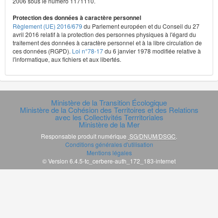
2006 sous le numéro 1171110.
Protection des données à caractère personnel
Règlement (UE) 2016/679
du Parlement européen et du Conseil du 27
avril 2016 relatif à la protection des personnes physiques à l'égard du
traitement des données à caractère personnel et à la libre circulation de
ces données (RGPD).
Loi n°78-17
du 6 janvier 1978 modifiée relative à
l'informatique, aux fichiers et aux libertés.
Ministère de la Transition Écologique
Ministère de la Cohésion des Territoires et des Relations
avec les Collectivités Terrritoriales
Ministère de la Mer
Responsable produit numérique
SG/DNUM/DSGC
.
Conditions générales d'utilisation
Mentions légales
© Version 6.4.5-tc_cerbere-auth_172_183-internet