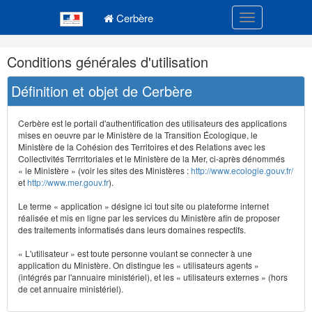
Navigation
Menu principal
principale
Cerbère
Toggle navigatio
Navigation
Conditions générales d'utilisation
et
outils
Définition et objet de Cerbère
annexes
Cerbère est le portail d'authentification des utilisateurs des applications
mises en oeuvre par le Ministère de la Transition Écologique, le
Ministère de la Cohésion des Territoires et des Relations avec les
Collectivités Terrritoriales et le Ministère de la Mer, ci-après dénommés
« le Ministère » (voir les sites des Ministères :
http://www.ecologie.gouv.fr/
et
http://www.mer.gouv.fr
).
Le terme « application » désigne ici tout site ou plateforme internet
réalisée et mis en ligne par les services du Ministère afin de proposer
des traitements informatisés dans leurs domaines respectifs.
« L'utilisateur » est toute personne voulant se connecter à une
application du Ministère. On distingue les « utilisateurs agents »
(intégrés par l'annuaire ministériel), et les « utilisateurs externes » (hors
de cet annuaire ministériel).