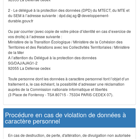
2 - Le délégué à la protection des données (DPD) du MTECT, du MTE et
du SEM à l’adresse suivante : dpd.daj.sg
developpement-
durable.gouv.fr
Ou par courrier (avec copie de votre pièce d’identité en cas d’exercice de
vos droits) à l’adresse suivante :
Ministère de la Transition Écologique / Ministère de la Cohésion des
Territoires et des Relations avec les Collectivités Terrritoriales / Ministère
de la Mer
A l’attention du Délégué à la protection des données
SG/DAJ/AJAG1-2
92055 La Défense cedex
Toute personne dont les données à caractère personnel font l’objet d’un
traitement a, le cas échéant, la possibilité d’adresser une réclamation
auprès de la Commission nationale informatique et libertés
(3 Place de Fontenoy - TSA 80715 - 75334 PARIS CEDEX 07).
Procédure en cas de violation de données à
caractère personnel
En cas de destruction, de perte, d'altération, de divulgation non autorisée