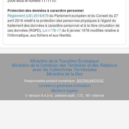
2006 sous le numéro 1171110.
Protection des données à caractère personnel
Règlement (UE) 2016/679
du Parlement européen et du Conseil du 27
avril 2016 relatif à la protection des personnes physiques à l'égard du
traitement des données à caractère personnel et à la libre circulation de
ces données (RGPD).
Loi n°78-17
du 6 janvier 1978 modifiée relative à
l'informatique, aux fichiers et aux libertés.
Ministère de la Transition Écologique
Ministère de la Cohésion des Territoires et des Relations
avec les Collectivités Terrritoriales
Ministère de la Mer
Responsable produit numérique
SG/DNUM/DSGC
.
Conditions générales d'utilisation
Mentions légales
© Version 6.4.5-tc_cerbere-auth_172_181-internet