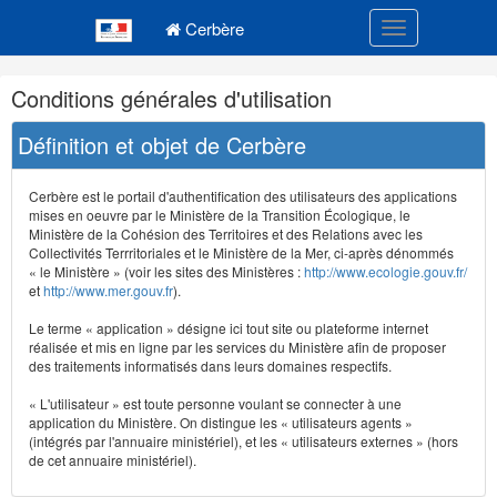
Navigation
Menu principal
principale
Cerbère
Toggle navigatio
Navigation
Conditions générales d'utilisation
et
outils
Définition et objet de Cerbère
annexes
Cerbère est le portail d'authentification des utilisateurs des applications
mises en oeuvre par le Ministère de la Transition Écologique, le
Ministère de la Cohésion des Territoires et des Relations avec les
Collectivités Terrritoriales et le Ministère de la Mer, ci-après dénommés
« le Ministère » (voir les sites des Ministères :
http://www.ecologie.gouv.fr/
et
http://www.mer.gouv.fr
).
Le terme « application » désigne ici tout site ou plateforme internet
réalisée et mis en ligne par les services du Ministère afin de proposer
des traitements informatisés dans leurs domaines respectifs.
« L'utilisateur » est toute personne voulant se connecter à une
application du Ministère. On distingue les « utilisateurs agents »
(intégrés par l'annuaire ministériel), et les « utilisateurs externes » (hors
de cet annuaire ministériel).