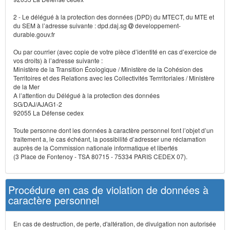
2 - Le délégué à la protection des données (DPD) du MTECT, du MTE et
du SEM à l’adresse suivante : dpd.daj.sg
developpement-
durable.gouv.fr
Ou par courrier (avec copie de votre pièce d’identité en cas d’exercice de
vos droits) à l’adresse suivante :
Ministère de la Transition Écologique / Ministère de la Cohésion des
Territoires et des Relations avec les Collectivités Terrritoriales / Ministère
de la Mer
A l’attention du Délégué à la protection des données
SG/DAJ/AJAG1-2
92055 La Défense cedex
Toute personne dont les données à caractère personnel font l’objet d’un
traitement a, le cas échéant, la possibilité d’adresser une réclamation
auprès de la Commission nationale informatique et libertés
(3 Place de Fontenoy - TSA 80715 - 75334 PARIS CEDEX 07).
Procédure en cas de violation de données à
caractère personnel
En cas de destruction, de perte, d'altération, de divulgation non autorisée