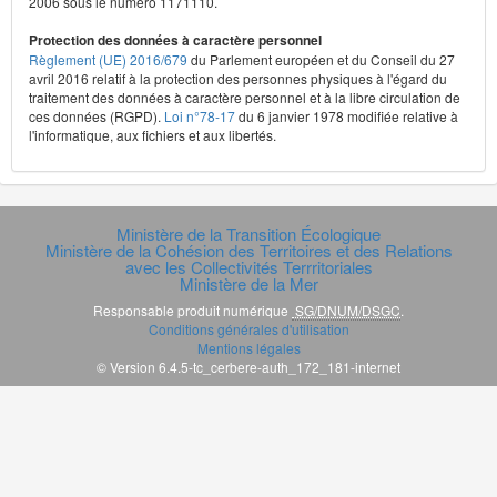
2006 sous le numéro 1171110.
Protection des données à caractère personnel
Règlement (UE) 2016/679
du Parlement européen et du Conseil du 27
avril 2016 relatif à la protection des personnes physiques à l'égard du
traitement des données à caractère personnel et à la libre circulation de
ces données (RGPD).
Loi n°78-17
du 6 janvier 1978 modifiée relative à
l'informatique, aux fichiers et aux libertés.
Ministère de la Transition Écologique
Ministère de la Cohésion des Territoires et des Relations
avec les Collectivités Terrritoriales
Ministère de la Mer
Responsable produit numérique
SG/DNUM/DSGC
.
Conditions générales d'utilisation
Mentions légales
© Version 6.4.5-tc_cerbere-auth_172_181-internet