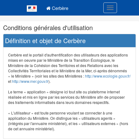
Navigation
Menu principal
principale
Cerbère
Toggle navigatio
Navigation
Conditions générales d'utilisation
et
outils
Définition et objet de Cerbère
annexes
Cerbère est le portail d'authentification des utilisateurs des applications
mises en oeuvre par le Ministère de la Transition Écologique, le
Ministère de la Cohésion des Territoires et des Relations avec les
Collectivités Terrritoriales et le Ministère de la Mer, ci-après dénommés
« le Ministère » (voir les sites des Ministères :
http://www.ecologie.gouv.fr/
et
http://www.mer.gouv.fr
).
Le terme « application » désigne ici tout site ou plateforme internet
réalisée et mis en ligne par les services du Ministère afin de proposer
des traitements informatisés dans leurs domaines respectifs.
« L'utilisateur » est toute personne voulant se connecter à une
application du Ministère. On distingue les « utilisateurs agents »
(intégrés par l'annuaire ministériel), et les « utilisateurs externes » (hors
de cet annuaire ministériel).