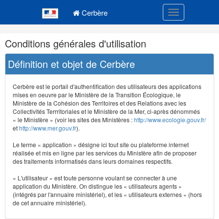
Navigation
Menu principal
principale
Cerbère
Toggle navigatio
Navigation
Conditions générales d'utilisation
et
outils
Définition et objet de Cerbère
annexes
Cerbère est le portail d'authentification des utilisateurs des applications
mises en oeuvre par le Ministère de la Transition Écologique, le
Ministère de la Cohésion des Territoires et des Relations avec les
Collectivités Terrritoriales et le Ministère de la Mer, ci-après dénommés
« le Ministère » (voir les sites des Ministères :
http://www.ecologie.gouv.fr/
et
http://www.mer.gouv.fr
).
Le terme « application » désigne ici tout site ou plateforme internet
réalisée et mis en ligne par les services du Ministère afin de proposer
des traitements informatisés dans leurs domaines respectifs.
« L'utilisateur » est toute personne voulant se connecter à une
application du Ministère. On distingue les « utilisateurs agents »
(intégrés par l'annuaire ministériel), et les « utilisateurs externes » (hors
de cet annuaire ministériel).