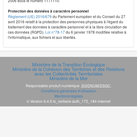
2006 sous le numéro 1171110.
Protection des données à caractère personnel
Règlement (UE) 2016/679
du Parlement européen et du Conseil du 27
avril 2016 relatif à la protection des personnes physiques à l'égard du
traitement des données à caractère personnel et à la libre circulation de
ces données (RGPD).
Loi n°78-17
du 6 janvier 1978 modifiée relative à
l'informatique, aux fichiers et aux libertés.
Ministère de la Transition Écologique
Ministère de la Cohésion des Territoires et des Relations
avec les Collectivités Terrritoriales
Ministère de la Mer
Responsable produit numérique
SG/DNUM/DSGC
.
Conditions générales d'utilisation
Mentions légales
© Version 6.4.5-tc_cerbere-auth_172_184-internet