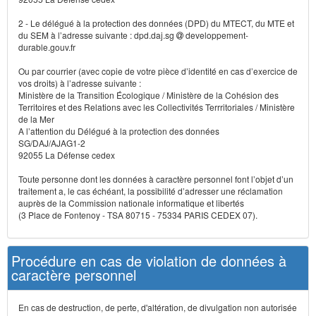
2 - Le délégué à la protection des données (DPD) du MTECT, du MTE et
du SEM à l’adresse suivante : dpd.daj.sg
developpement-
durable.gouv.fr
Ou par courrier (avec copie de votre pièce d’identité en cas d’exercice de
vos droits) à l’adresse suivante :
Ministère de la Transition Écologique / Ministère de la Cohésion des
Territoires et des Relations avec les Collectivités Terrritoriales / Ministère
de la Mer
A l’attention du Délégué à la protection des données
SG/DAJ/AJAG1-2
92055 La Défense cedex
Toute personne dont les données à caractère personnel font l’objet d’un
traitement a, le cas échéant, la possibilité d’adresser une réclamation
auprès de la Commission nationale informatique et libertés
(3 Place de Fontenoy - TSA 80715 - 75334 PARIS CEDEX 07).
Procédure en cas de violation de données à
caractère personnel
En cas de destruction, de perte, d'altération, de divulgation non autorisée