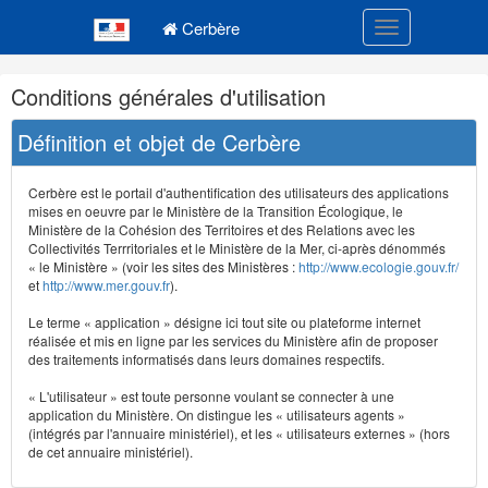
Navigation
Menu principal
principale
Cerbère
Toggle navigatio
Navigation
Conditions générales d'utilisation
et
outils
Définition et objet de Cerbère
annexes
Cerbère est le portail d'authentification des utilisateurs des applications
mises en oeuvre par le Ministère de la Transition Écologique, le
Ministère de la Cohésion des Territoires et des Relations avec les
Collectivités Terrritoriales et le Ministère de la Mer, ci-après dénommés
« le Ministère » (voir les sites des Ministères :
http://www.ecologie.gouv.fr/
et
http://www.mer.gouv.fr
).
Le terme « application » désigne ici tout site ou plateforme internet
réalisée et mis en ligne par les services du Ministère afin de proposer
des traitements informatisés dans leurs domaines respectifs.
« L'utilisateur » est toute personne voulant se connecter à une
application du Ministère. On distingue les « utilisateurs agents »
(intégrés par l'annuaire ministériel), et les « utilisateurs externes » (hors
de cet annuaire ministériel).