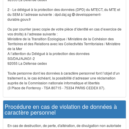
2 - Le délégué à la protection des données (DPD) du MTECT, du MTE et
du SEM à l’adresse suivante : dpd.daj.sg
developpement-
durable.gouv.fr
Ou par courrier (avec copie de votre pièce d’identité en cas d’exercice de
vos droits) à l’adresse suivante :
Ministère de la Transition Écologique / Ministère de la Cohésion des
Territoires et des Relations avec les Collectivités Terrritoriales / Ministère
de la Mer
A l’attention du Délégué à la protection des données
SG/DAJ/AJAG1-2
92055 La Défense cedex
Toute personne dont les données à caractère personnel font l’objet d’un
traitement a, le cas échéant, la possibilité d’adresser une réclamation
auprès de la Commission nationale informatique et libertés
(3 Place de Fontenoy - TSA 80715 - 75334 PARIS CEDEX 07).
Procédure en cas de violation de données à
caractère personnel
En cas de destruction, de perte, d'altération, de divulgation non autorisée