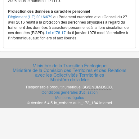
2006 sous le numéro 1171110.
Protection des données à caractère personnel
Règlement (UE) 2016/679
du Parlement européen et du Conseil du 27
avril 2016 relatif à la protection des personnes physiques à l'égard du
traitement des données à caractère personnel et à la libre circulation de
ces données (RGPD).
Loi n°78-17
du 6 janvier 1978 modifiée relative à
l'informatique, aux fichiers et aux libertés.
Ministère de la Transition Écologique
Ministère de la Cohésion des Territoires et des Relations
avec les Collectivités Terrritoriales
Ministère de la Mer
Responsable produit numérique
SG/DNUM/DSGC
.
Conditions générales d'utilisation
Mentions légales
© Version 6.4.5-tc_cerbere-auth_172_184-internet