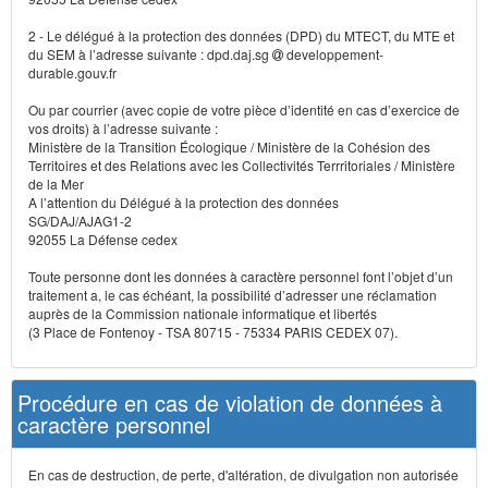
2 - Le délégué à la protection des données (DPD) du MTECT, du MTE et
du SEM à l’adresse suivante : dpd.daj.sg
developpement-
durable.gouv.fr
Ou par courrier (avec copie de votre pièce d’identité en cas d’exercice de
vos droits) à l’adresse suivante :
Ministère de la Transition Écologique / Ministère de la Cohésion des
Territoires et des Relations avec les Collectivités Terrritoriales / Ministère
de la Mer
A l’attention du Délégué à la protection des données
SG/DAJ/AJAG1-2
92055 La Défense cedex
Toute personne dont les données à caractère personnel font l’objet d’un
traitement a, le cas échéant, la possibilité d’adresser une réclamation
auprès de la Commission nationale informatique et libertés
(3 Place de Fontenoy - TSA 80715 - 75334 PARIS CEDEX 07).
Procédure en cas de violation de données à
caractère personnel
En cas de destruction, de perte, d'altération, de divulgation non autorisée