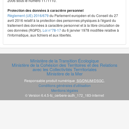
2006 sous le numéro 1171110.
Protection des données à caractère personnel
Règlement (UE) 2016/679
du Parlement européen et du Conseil du 27
avril 2016 relatif à la protection des personnes physiques à l'égard du
traitement des données à caractère personnel et à la libre circulation de
ces données (RGPD).
Loi n°78-17
du 6 janvier 1978 modifiée relative à
l'informatique, aux fichiers et aux libertés.
Ministère de la Transition Écologique
Ministère de la Cohésion des Territoires et des Relations
avec les Collectivités Terrritoriales
Ministère de la Mer
Responsable produit numérique
SG/DNUM/DSGC
.
Conditions générales d'utilisation
Mentions légales
© Version 6.4.5-tc_cerbere-auth_172_183-internet