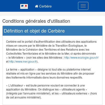
Navigation
Menu principal
principale
Cerbère
Toggle navigatio
Navigation
Conditions générales d'utilisation
et
outils
Définition et objet de Cerbère
annexes
Cerbère est le portail d'authentification des utilisateurs des applications
mises en oeuvre par le Ministère de la Transition Écologique, le
Ministère de la Cohésion des Territoires et des Relations avec les
Collectivités Terrritoriales et le Ministère de la Mer, ci-après dénommés
« le Ministère » (voir les sites des Ministères :
http://www.ecologie.gouv.fr/
et
http://www.mer.gouv.fr
).
Le terme « application » désigne ici tout site ou plateforme internet
réalisée et mis en ligne par les services du Ministère afin de proposer
des traitements informatisés dans leurs domaines respectifs.
« L'utilisateur » est toute personne voulant se connecter à une
application du Ministère. On distingue les « utilisateurs agents »
(intégrés par l'annuaire ministériel), et les « utilisateurs externes » (hors
de cet annuaire ministériel).