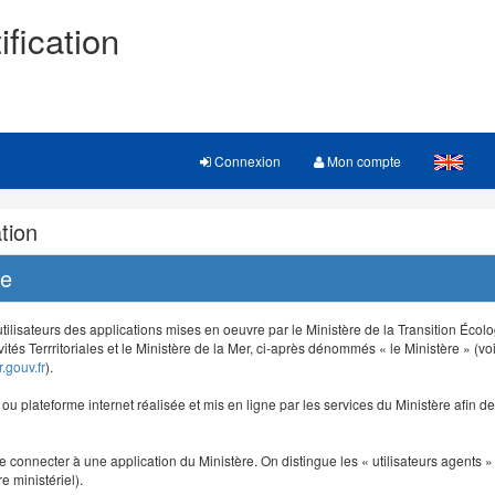
ification
Connexion
Mon compte
tion
re
 utilisateurs des applications mises en oeuvre par le Ministère de la Transition Éco
vités Terrritoriales et le Ministère de la Mer, ci-après dénommés « le Ministère » (voi
.gouv.fr
).
e ou plateforme internet réalisée et mis en ligne par les services du Ministère afin 
e connecter à une application du Ministère. On distingue les « utilisateurs agents » (
e ministériel).