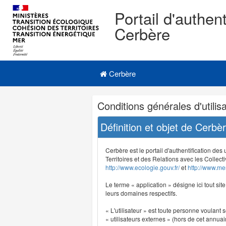
Portail d'authent
Cerbère
Navigation
Menu principal
principale
Cerbère
Navigation
Conditions générales d'utilisa
et
outils
Définition et objet de Cerbè
annexes
Cerbère est le portail d'authentification des
Territoires et des Relations avec les Collecti
http://www.ecologie.gouv.fr/
et
http://www.mer
Le terme « application » désigne ici tout sit
leurs domaines respectifs.
« L'utilisateur » est toute personne voulant s
« utilisateurs externes » (hors de cet annuair