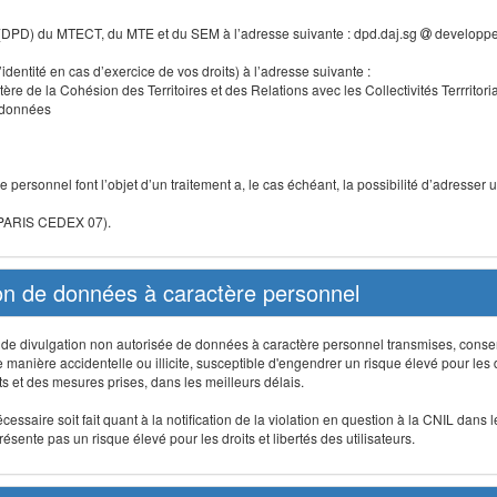
 (DPD) du MTECT, du MTE et du SEM à l’adresse suivante : dpd.daj.sg
developpe
identité en cas d’exercice de vos droits) à l’adresse suivante :
tère de la Cohésion des Territoires et des Relations avec les Collectivités Terrritori
s données
 personnel font l’objet d’un traitement a, le cas échéant, la possibilité d’adresse
 PARIS CEDEX 07).
ion de données à caractère personnel
on, de divulgation non autorisée de données à caractère personnel transmises, conse
anière accidentelle ou illicite, susceptible d'engendrer un risque élevé pour les droi
s et des mesures prises, dans les meilleurs délais.
ssaire soit fait quant à la notification de la violation en question à la CNIL dans 
sente pas un risque élevé pour les droits et libertés des utilisateurs.