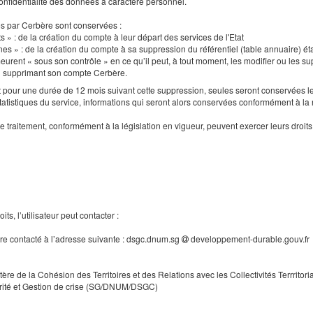
a confidentialité des données à caractère personnel.
es par Cerbère sont conservées :
s » : de la création du compte à leur départ des services de l'Etat
nes » : de la création du compte à sa suppression du référentiel (table annuaire) ét
urent « sous son contrôle » en ce qu’il peut, à tout moment, les modifier ou les supp
en supprimant son compte Cerbère.
our une durée de 12 mois suivant cette suppression, seules seront conservées le
tatistiques du service, informations qui seront alors conservées conformément à la
e traitement, conformément à la législation en vigueur, peuvent exercer leurs droi
ts, l’utilisateur peut contacter :
tre contacté à l’adresse suivante : dsgc.dnum.sg
developpement-durable.gouv.fr
tère de la Cohésion des Territoires et des Relations avec les Collectivités Terrritori
rité et Gestion de crise (SG/DNUM/DSGC)