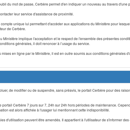
 d'oubli du mot de passe, Cerbère permet d'en indiquer un nouveau au travers d'une
 contacter leur service d'assistance de proximité.
un compte unique lui permettant d'accèder aux applications du Ministère pour lesquelle
ateur de Cerbère.
du Ministère implique l'acceptation et le respect de l'ensemble des présentes condition
onditions générales, il doit renoncer à l’usage du service.
 mises en ligne par le Ministère, il est en outre soumis aux conditions générales d'
évoluer, de modifier ou de suspendre, sans préavis, le portail Cerbère pour des rais
 le portail Cerbère 7 jours sur 7, 24h sur 24h hors périodes de maintenance. Cepend
ion est alors affichée à l'usager lui mentionnant cette indisponibilité.
 d'utilisation peuvent être amendés. Il appartient à l'utilisateur de s'informer des 