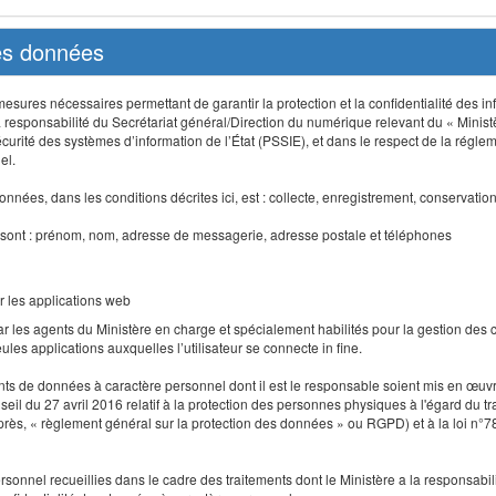
des données
sures nécessaires permettant de garantir la protection et la confidentialité des info
 responsabilité du Secrétariat général/Direction du numérique relevant du « Minist
curité des systèmes d’information de l’État (PSSIE), et dans le respect de la régle
el.
nnées, dans les conditions décrites ici, est : collecte, enregistrement, conservatio
 sont : prénom, nom, adresse de messagerie, adresse postale et téléphones
r les applications web
r les agents du Ministère en charge et spécialement habilités pour la gestion des
seules applications auxquelles l’utilisateur se connecte in fine.
ents de données à caractère personnel dont il est le responsable soient mis en œ
l du 27 avril 2016 relatif à la protection des personnes physiques à l'égard du 
-après, « règlement général sur la protection des données » ou RGPD) et à la loi n°7
 personnel recueillies dans le cadre des traitements dont le Ministère a la responsabi