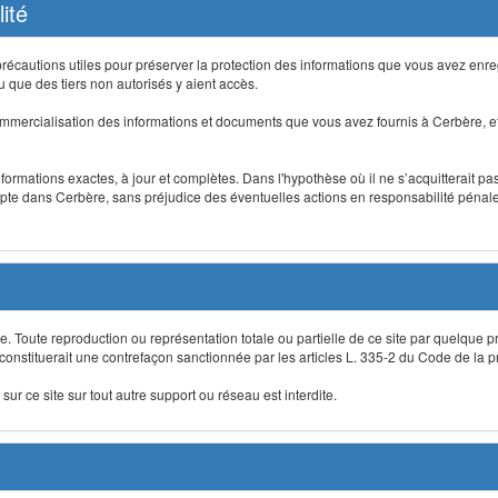
ité
précautions utiles pour préserver la protection des informations que vous avez en
que des tiers non autorisés y aient accès.
mmercialisation des informations et documents que vous avez fournis à Cerbère, et
informations exactes, à jour et complètes. Dans l'hypothèse où il ne s’acquitterait p
te dans Cerbère, sans préjudice des éventuelles actions en responsabilité pénale 
re. Toute reproduction ou représentation totale ou partielle de ce site par quelque p
 constituerait une contrefaçon sanctionnée par les articles L. 335-2 du Code de la pro
sur ce site sur tout autre support ou réseau est interdite.