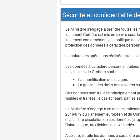
Sécurité et confidentialité 
Le Ministère s'engage à prendre toutes les me
traitement Cerbère est mis en œuvre sous la
traitement conformément à la politique de sé
protection des données à caractère personn
La nature des opérations réalisées sur les do
Les données à caractère personnel traitées
Les finalités de Cerbère sont :
L’authentification des usagers
La gestion des droits des usagers su
Ces données sont traitées principalement pa
visibles et traitées, le cas échéant, par les 
Le Ministère s’engage à ce que les traitem
2016/679 du Parlement européen et du Consei
et à la libre circulation de ces données (ci
l'informatique, aux fichiers et aux libertés.
A ce titre, il traite les données à caractère