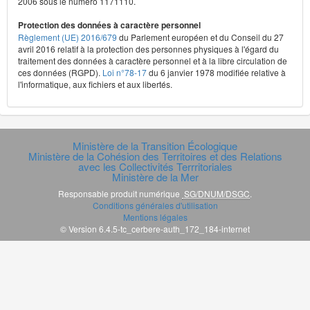
2006 sous le numéro 1171110.
Protection des données à caractère personnel
Règlement (UE) 2016/679
du Parlement européen et du Conseil du 27
avril 2016 relatif à la protection des personnes physiques à l'égard du
traitement des données à caractère personnel et à la libre circulation de
ces données (RGPD).
Loi n°78-17
du 6 janvier 1978 modifiée relative à
l'informatique, aux fichiers et aux libertés.
Ministère de la Transition Écologique
Ministère de la Cohésion des Territoires et des Relations
avec les Collectivités Terrritoriales
Ministère de la Mer
Responsable produit numérique
SG/DNUM/DSGC
.
Conditions générales d'utilisation
Mentions légales
© Version 6.4.5-tc_cerbere-auth_172_184-internet