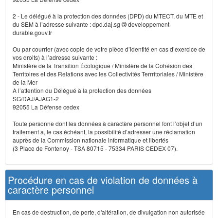
2 - Le délégué à la protection des données (DPD) du MTECT, du MTE et
du SEM à l’adresse suivante : dpd.daj.sg
developpement-
durable.gouv.fr
Ou par courrier (avec copie de votre pièce d’identité en cas d’exercice de
vos droits) à l’adresse suivante :
Ministère de la Transition Écologique / Ministère de la Cohésion des
Territoires et des Relations avec les Collectivités Terrritoriales / Ministère
de la Mer
A l’attention du Délégué à la protection des données
SG/DAJ/AJAG1-2
92055 La Défense cedex
Toute personne dont les données à caractère personnel font l’objet d’un
traitement a, le cas échéant, la possibilité d’adresser une réclamation
auprès de la Commission nationale informatique et libertés
(3 Place de Fontenoy - TSA 80715 - 75334 PARIS CEDEX 07).
Procédure en cas de violation de données à
caractère personnel
En cas de destruction, de perte, d'altération, de divulgation non autorisée