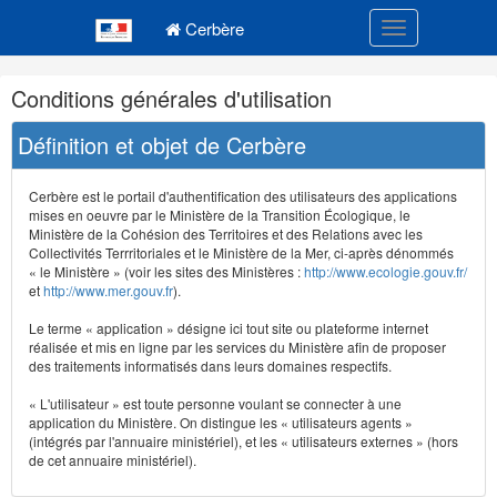
Navigation
Menu principal
principale
Cerbère
Toggle navigatio
Navigation
Conditions générales d'utilisation
et
outils
Définition et objet de Cerbère
annexes
Cerbère est le portail d'authentification des utilisateurs des applications
mises en oeuvre par le Ministère de la Transition Écologique, le
Ministère de la Cohésion des Territoires et des Relations avec les
Collectivités Terrritoriales et le Ministère de la Mer, ci-après dénommés
« le Ministère » (voir les sites des Ministères :
http://www.ecologie.gouv.fr/
et
http://www.mer.gouv.fr
).
Le terme « application » désigne ici tout site ou plateforme internet
réalisée et mis en ligne par les services du Ministère afin de proposer
des traitements informatisés dans leurs domaines respectifs.
« L'utilisateur » est toute personne voulant se connecter à une
application du Ministère. On distingue les « utilisateurs agents »
(intégrés par l'annuaire ministériel), et les « utilisateurs externes » (hors
de cet annuaire ministériel).