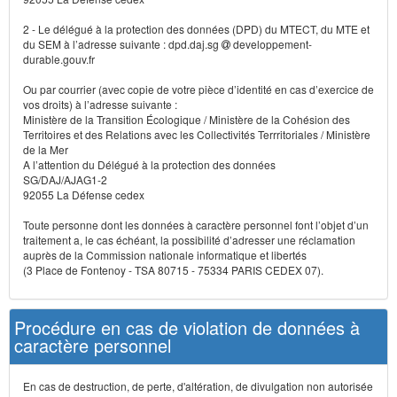
2 - Le délégué à la protection des données (DPD) du MTECT, du MTE et
du SEM à l’adresse suivante : dpd.daj.sg
developpement-
durable.gouv.fr
Ou par courrier (avec copie de votre pièce d’identité en cas d’exercice de
vos droits) à l’adresse suivante :
Ministère de la Transition Écologique / Ministère de la Cohésion des
Territoires et des Relations avec les Collectivités Terrritoriales / Ministère
de la Mer
A l’attention du Délégué à la protection des données
SG/DAJ/AJAG1-2
92055 La Défense cedex
Toute personne dont les données à caractère personnel font l’objet d’un
traitement a, le cas échéant, la possibilité d’adresser une réclamation
auprès de la Commission nationale informatique et libertés
(3 Place de Fontenoy - TSA 80715 - 75334 PARIS CEDEX 07).
Procédure en cas de violation de données à
caractère personnel
En cas de destruction, de perte, d'altération, de divulgation non autorisée