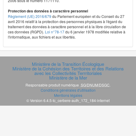
2006 sous le numéro 1171110.
Protection des données à caractère personnel
Règlement (UE) 2016/679
du Parlement européen et du Conseil du 27
avril 2016 relatif à la protection des personnes physiques à l'égard du
traitement des données à caractère personnel et à la libre circulation de
ces données (RGPD).
Loi n°78-17
du 6 janvier 1978 modifiée relative à
l'informatique, aux fichiers et aux libertés.
Ministère de la Transition Écologique
Ministère de la Cohésion des Territoires et des Relations
avec les Collectivités Terrritoriales
Ministère de la Mer
Responsable produit numérique
SG/DNUM/DSGC
.
Conditions générales d'utilisation
Mentions légales
© Version 6.4.5-tc_cerbere-auth_172_184-internet