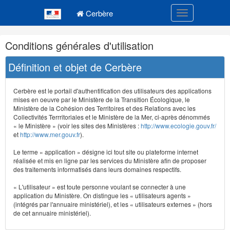
Navigation
Menu principal
principale
Cerbère
Toggle navigatio
Navigation
Conditions générales d'utilisation
et
outils
Définition et objet de Cerbère
annexes
Cerbère est le portail d'authentification des utilisateurs des applications
mises en oeuvre par le Ministère de la Transition Écologique, le
Ministère de la Cohésion des Territoires et des Relations avec les
Collectivités Terrritoriales et le Ministère de la Mer, ci-après dénommés
« le Ministère » (voir les sites des Ministères :
http://www.ecologie.gouv.fr/
et
http://www.mer.gouv.fr
).
Le terme « application » désigne ici tout site ou plateforme internet
réalisée et mis en ligne par les services du Ministère afin de proposer
des traitements informatisés dans leurs domaines respectifs.
« L'utilisateur » est toute personne voulant se connecter à une
application du Ministère. On distingue les « utilisateurs agents »
(intégrés par l'annuaire ministériel), et les « utilisateurs externes » (hors
de cet annuaire ministériel).