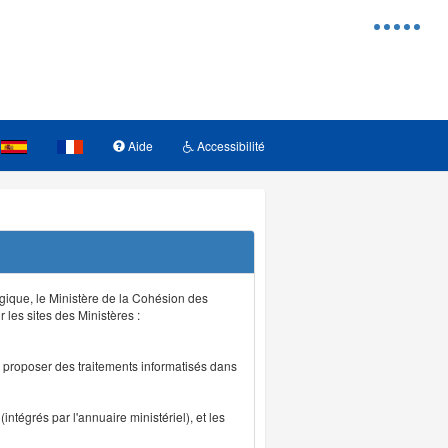
Menu
d'access
Aide
Accessibilité
logique, le Ministère de la Cohésion des
r les sites des Ministères :
de proposer des traitements informatisés dans
intégrés par l'annuaire ministériel), et les