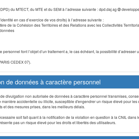
 (DPD) du MTECT, du MTE et du SEM à l’adresse suivante : dpd.daj.sg
developpe
identité en cas d’exercice de vos droits) à l’adresse suivante :
tère de la Cohésion des Territoires et des Relations avec les Collectivités Terrritori
s données
 personnel font l’objet d’un traitement a, le cas échéant, la possibilité d’adresse
 PARIS CEDEX 07).
ion de données à caractère personnel
on, de divulgation non autorisée de données à caractère personnel transmises, conse
anière accidentelle ou illicite, susceptible d'engendrer un risque élevé pour les droi
s et des mesures prises, dans les meilleurs délais.
ssaire soit fait quant à la notification de la violation en question à la CNIL dans 
sente pas un risque élevé pour les droits et libertés des utilisateurs.