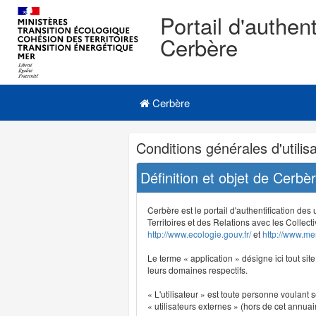
Portail d'authent
Cerbère
Navigation
Menu principal
principale
Cerbère
Navigation
Conditions générales d'utilisa
et
outils
Définition et objet de Cerbè
annexes
Cerbère est le portail d'authentification des
Territoires et des Relations avec les Collecti
http://www.ecologie.gouv.fr/
et
http://www.mer
Le terme « application » désigne ici tout sit
leurs domaines respectifs.
« L'utilisateur » est toute personne voulant s
« utilisateurs externes » (hors de cet annuair