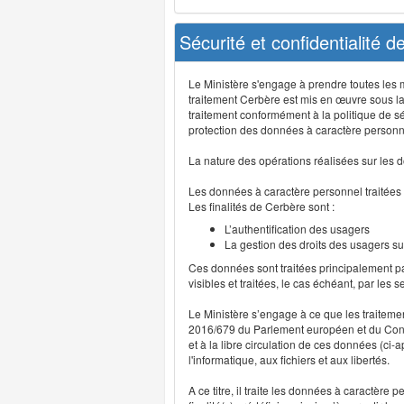
Sécurité et confidentialité 
Le Ministère s'engage à prendre toutes les me
traitement Cerbère est mis en œuvre sous la
traitement conformément à la politique de sé
protection des données à caractère personn
La nature des opérations réalisées sur les do
Les données à caractère personnel traitées
Les finalités de Cerbère sont :
L’authentification des usagers
La gestion des droits des usagers su
Ces données sont traitées principalement pa
visibles et traitées, le cas échéant, par les 
Le Ministère s’engage à ce que les traitem
2016/679 du Parlement européen et du Consei
et à la libre circulation de ces données (ci
l'informatique, aux fichiers et aux libertés.
A ce titre, il traite les données à caractère