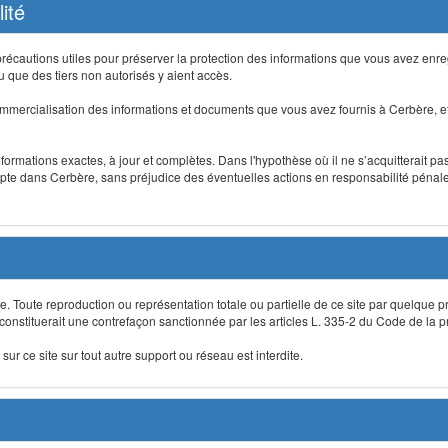
ité
précautions utiles pour préserver la protection des informations que vous avez en
que des tiers non autorisés y aient accès.
mmercialisation des informations et documents que vous avez fournis à Cerbère, et
informations exactes, à jour et complètes. Dans l'hypothèse où il ne s’acquitterait p
te dans Cerbère, sans préjudice des éventuelles actions en responsabilité pénale 
re. Toute reproduction ou représentation totale ou partielle de ce site par quelque p
 constituerait une contrefaçon sanctionnée par les articles L. 335-2 du Code de la pro
sur ce site sur tout autre support ou réseau est interdite.