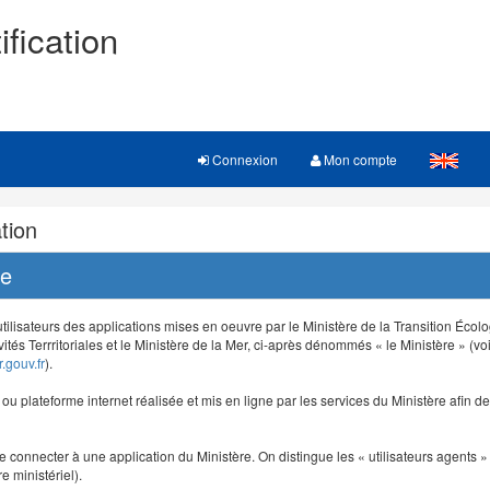
ification
Connexion
Mon compte
tion
re
 utilisateurs des applications mises en oeuvre par le Ministère de la Transition Éco
vités Terrritoriales et le Ministère de la Mer, ci-après dénommés « le Ministère » (voi
.gouv.fr
).
e ou plateforme internet réalisée et mis en ligne par les services du Ministère afin 
e connecter à une application du Ministère. On distingue les « utilisateurs agents » (
e ministériel).