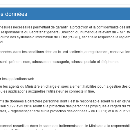
des données
sures nécessaires permettant de garantir la protection et la confidentialité des info
 responsabilité du Secrétariat général/Direction du numérique relevant du « Minist
curité des systèmes d’information de l’État (PSSIE), et dans le respect de la régle
el.
nnées, dans les conditions décrites ici, est : collecte, enregistrement, conservatio
 sont : prénom, nom, adresse de messagerie, adresse postale et téléphones
r les applications web
r les agents du Ministère en charge et spécialement habilités pour la gestion des
seules applications auxquelles l’utilisateur se connecte in fine.
ents de données à caractère personnel dont il est le responsable soient mis en œ
l du 27 avril 2016 relatif à la protection des personnes physiques à l'égard du 
-après, « règlement général sur la protection des données » ou RGPD) et à la loi n°7
 personnel recueillies dans le cadre des traitements dont le Ministère a la responsabi