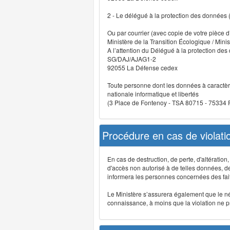
2 - Le délégué à la protection des données
Ou par courrier (avec copie de votre pièce d’
Ministère de la Transition Écologique / Minis
A l’attention du Délégué à la protection de
SG/DAJ/AJAG1-2
92055 La Défense cedex
Toute personne dont les données à caractère
nationale informatique et libertés
(3 Place de Fontenoy - TSA 80715 - 75334
Procédure en cas de violat
En cas de destruction, de perte, d'altérati
d'accès non autorisé à de telles données, de m
informera les personnes concernées des fait
Le Ministère s’assurera également que le néce
connaissance, à moins que la violation ne pré