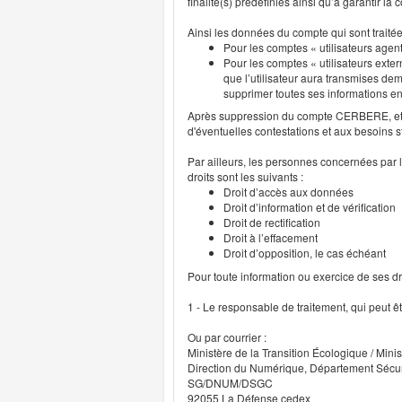
finalité(s) prédéfinies ainsi qu’à garantir l
Ainsi les données du compte qui sont traité
Pour les comptes « utilisateurs agent
Pour les comptes « utilisateurs exter
que l’utilisateur aura transmises deme
supprimer toutes ses informations 
Après suppression du compte CERBERE, et p
d'éventuelles contestations et aux besoins s
Par ailleurs, les personnes concernées par l
droits sont les suivants :
Droit d’accès aux données
Droit d’information et de vérification
Droit de rectification
Droit à l’effacement
Droit d’opposition, le cas échéant
Pour toute information ou exercice de ses droi
1 - Le responsable de traitement, qui peut ê
Ou par courrier :
Ministère de la Transition Écologique / Minis
Direction du Numérique, Département Sécu
SG/DNUM/DSGC
92055 La Défense cedex