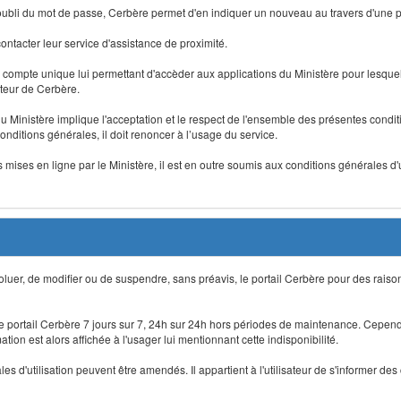
 d'oubli du mot de passe, Cerbère permet d'en indiquer un nouveau au travers d'une
 contacter leur service d'assistance de proximité.
un compte unique lui permettant d'accèder aux applications du Ministère pour lesquelle
ateur de Cerbère.
du Ministère implique l'acceptation et le respect de l'ensemble des présentes condition
onditions générales, il doit renoncer à l’usage du service.
 mises en ligne par le Ministère, il est en outre soumis aux conditions générales d'
évoluer, de modifier ou de suspendre, sans préavis, le portail Cerbère pour des rais
 le portail Cerbère 7 jours sur 7, 24h sur 24h hors périodes de maintenance. Cepend
ion est alors affichée à l'usager lui mentionnant cette indisponibilité.
 d'utilisation peuvent être amendés. Il appartient à l'utilisateur de s'informer des 