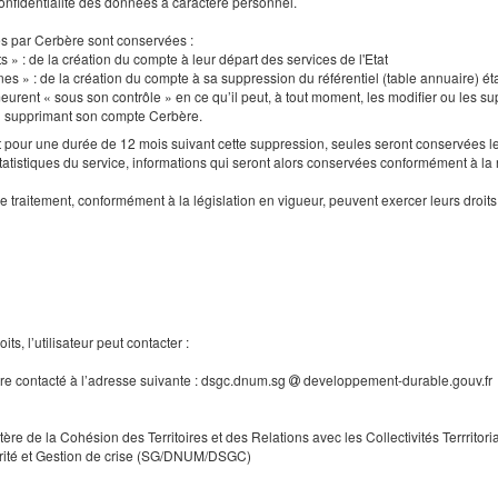
a confidentialité des données à caractère personnel.
es par Cerbère sont conservées :
s » : de la création du compte à leur départ des services de l'Etat
nes » : de la création du compte à sa suppression du référentiel (table annuaire) ét
urent « sous son contrôle » en ce qu’il peut, à tout moment, les modifier ou les supp
en supprimant son compte Cerbère.
our une durée de 12 mois suivant cette suppression, seules seront conservées le
tatistiques du service, informations qui seront alors conservées conformément à la
e traitement, conformément à la législation en vigueur, peuvent exercer leurs droi
ts, l’utilisateur peut contacter :
tre contacté à l’adresse suivante : dsgc.dnum.sg
developpement-durable.gouv.fr
tère de la Cohésion des Territoires et des Relations avec les Collectivités Terrritori
rité et Gestion de crise (SG/DNUM/DSGC)