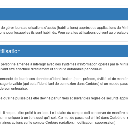
t de gérer leurs autorisations d'accès (habilitations) auprès des applications du Mini
s pour lesquelles ils sont habilités. Pour cela les utilisateurs doivent au préalabl
ilisation
te personne amenée à interagir avec des systèmes d’information opérés par le Minis
uvant être effectuée directement et en toute autonomie par celui-ci.
 est demandé de fournir ses données d'identification (nom, prénom, civilité, et de maniè
agerie valide (qui sera l'identifiant de connexion dans Cerbère) et un mot de passe pe
 de son entreprise.
e qu'il ne puisse pas être deviné par un tiers et suivant les règles de sécurité appl
 il ne peut être prêté à un tiers. Le titulaire du compte doit conserver de manière s
mmuniquer à un tiers quel qu'il soit. Ce mot de passe est chiffré dans Cerbère et 
taines actions sur le compte Cerbère (création, modification, suppression).