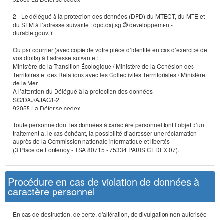
2 - Le délégué à la protection des données (DPD) du MTECT, du MTE et
du SEM à l’adresse suivante : dpd.daj.sg
developpement-
durable.gouv.fr
Ou par courrier (avec copie de votre pièce d’identité en cas d’exercice de
vos droits) à l’adresse suivante :
Ministère de la Transition Écologique / Ministère de la Cohésion des
Territoires et des Relations avec les Collectivités Terrritoriales / Ministère
de la Mer
A l’attention du Délégué à la protection des données
SG/DAJ/AJAG1-2
92055 La Défense cedex
Toute personne dont les données à caractère personnel font l’objet d’un
traitement a, le cas échéant, la possibilité d’adresser une réclamation
auprès de la Commission nationale informatique et libertés
(3 Place de Fontenoy - TSA 80715 - 75334 PARIS CEDEX 07).
Procédure en cas de violation de données à
caractère personnel
En cas de destruction, de perte, d'altération, de divulgation non autorisée