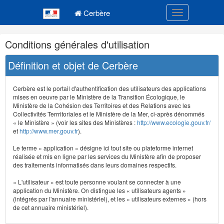
Navigation
Menu principal
principale
Cerbère
Toggle navigatio
Navigation
Conditions générales d'utilisation
et
outils
Définition et objet de Cerbère
annexes
Cerbère est le portail d'authentification des utilisateurs des applications
mises en oeuvre par le Ministère de la Transition Écologique, le
Ministère de la Cohésion des Territoires et des Relations avec les
Collectivités Terrritoriales et le Ministère de la Mer, ci-après dénommés
« le Ministère » (voir les sites des Ministères :
http://www.ecologie.gouv.fr/
et
http://www.mer.gouv.fr
).
Le terme « application » désigne ici tout site ou plateforme internet
réalisée et mis en ligne par les services du Ministère afin de proposer
des traitements informatisés dans leurs domaines respectifs.
« L'utilisateur » est toute personne voulant se connecter à une
application du Ministère. On distingue les « utilisateurs agents »
(intégrés par l'annuaire ministériel), et les « utilisateurs externes » (hors
de cet annuaire ministériel).