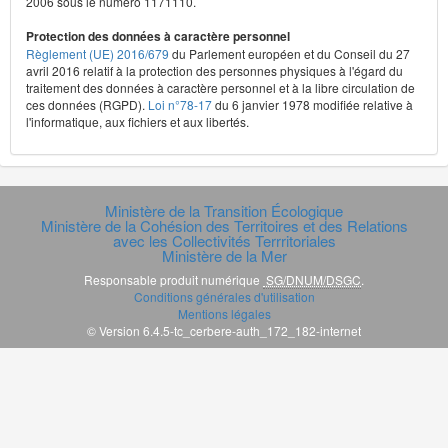
2006 sous le numéro 1171110.
Protection des données à caractère personnel
Règlement (UE) 2016/679
du Parlement européen et du Conseil du 27
avril 2016 relatif à la protection des personnes physiques à l'égard du
traitement des données à caractère personnel et à la libre circulation de
ces données (RGPD).
Loi n°78-17
du 6 janvier 1978 modifiée relative à
l'informatique, aux fichiers et aux libertés.
Ministère de la Transition Écologique
Ministère de la Cohésion des Territoires et des Relations
avec les Collectivités Terrritoriales
Ministère de la Mer
Responsable produit numérique
SG/DNUM/DSGC
.
Conditions générales d'utilisation
Mentions légales
© Version 6.4.5-tc_cerbere-auth_172_182-internet