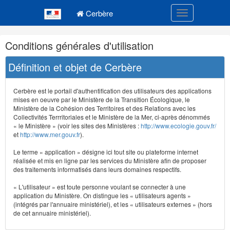
Navigation
Menu principal
principale
Cerbère
Toggle navigatio
Navigation
Conditions générales d'utilisation
et
outils
Définition et objet de Cerbère
annexes
Cerbère est le portail d'authentification des utilisateurs des applications
mises en oeuvre par le Ministère de la Transition Écologique, le
Ministère de la Cohésion des Territoires et des Relations avec les
Collectivités Terrritoriales et le Ministère de la Mer, ci-après dénommés
« le Ministère » (voir les sites des Ministères :
http://www.ecologie.gouv.fr/
et
http://www.mer.gouv.fr
).
Le terme « application » désigne ici tout site ou plateforme internet
réalisée et mis en ligne par les services du Ministère afin de proposer
des traitements informatisés dans leurs domaines respectifs.
« L'utilisateur » est toute personne voulant se connecter à une
application du Ministère. On distingue les « utilisateurs agents »
(intégrés par l'annuaire ministériel), et les « utilisateurs externes » (hors
de cet annuaire ministériel).