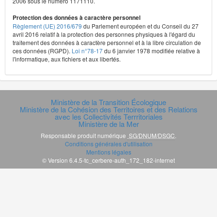
2006 sous le numéro 1171110.
Protection des données à caractère personnel
Règlement (UE) 2016/679
du Parlement européen et du Conseil du 27
avril 2016 relatif à la protection des personnes physiques à l'égard du
traitement des données à caractère personnel et à la libre circulation de
ces données (RGPD).
Loi n°78-17
du 6 janvier 1978 modifiée relative à
l'informatique, aux fichiers et aux libertés.
Ministère de la Transition Écologique
Ministère de la Cohésion des Territoires et des Relations
avec les Collectivités Terrritoriales
Ministère de la Mer
Responsable produit numérique
SG/DNUM/DSGC
.
Conditions générales d'utilisation
Mentions légales
© Version 6.4.5-tc_cerbere-auth_172_182-internet