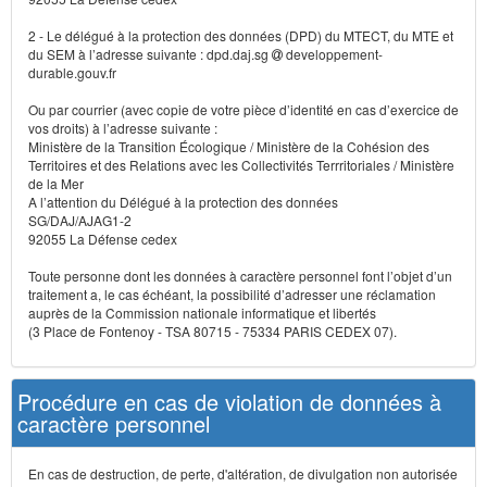
2 - Le délégué à la protection des données (DPD) du MTECT, du MTE et
du SEM à l’adresse suivante : dpd.daj.sg
developpement-
durable.gouv.fr
Ou par courrier (avec copie de votre pièce d’identité en cas d’exercice de
vos droits) à l’adresse suivante :
Ministère de la Transition Écologique / Ministère de la Cohésion des
Territoires et des Relations avec les Collectivités Terrritoriales / Ministère
de la Mer
A l’attention du Délégué à la protection des données
SG/DAJ/AJAG1-2
92055 La Défense cedex
Toute personne dont les données à caractère personnel font l’objet d’un
traitement a, le cas échéant, la possibilité d’adresser une réclamation
auprès de la Commission nationale informatique et libertés
(3 Place de Fontenoy - TSA 80715 - 75334 PARIS CEDEX 07).
Procédure en cas de violation de données à
caractère personnel
En cas de destruction, de perte, d'altération, de divulgation non autorisée