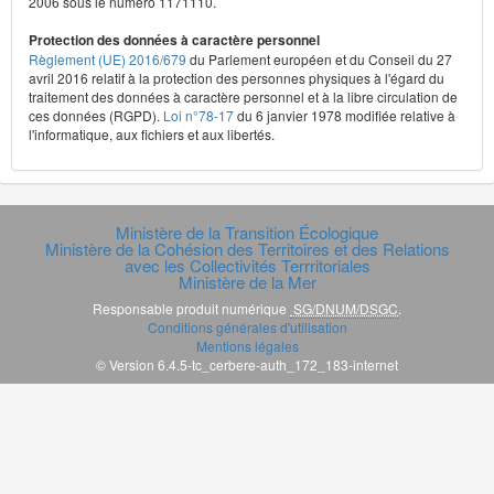
2006 sous le numéro 1171110.
Protection des données à caractère personnel
Règlement (UE) 2016/679
du Parlement européen et du Conseil du 27
avril 2016 relatif à la protection des personnes physiques à l'égard du
traitement des données à caractère personnel et à la libre circulation de
ces données (RGPD).
Loi n°78-17
du 6 janvier 1978 modifiée relative à
l'informatique, aux fichiers et aux libertés.
Ministère de la Transition Écologique
Ministère de la Cohésion des Territoires et des Relations
avec les Collectivités Terrritoriales
Ministère de la Mer
Responsable produit numérique
SG/DNUM/DSGC
.
Conditions générales d'utilisation
Mentions légales
© Version 6.4.5-tc_cerbere-auth_172_183-internet