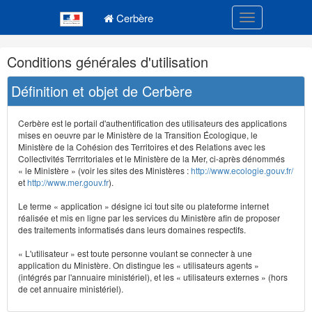
Navigation
Menu principal
principale
Cerbère
Toggle navigatio
Navigation
Conditions générales d'utilisation
et
outils
Définition et objet de Cerbère
annexes
Cerbère est le portail d'authentification des utilisateurs des applications
mises en oeuvre par le Ministère de la Transition Écologique, le
Ministère de la Cohésion des Territoires et des Relations avec les
Collectivités Terrritoriales et le Ministère de la Mer, ci-après dénommés
« le Ministère » (voir les sites des Ministères :
http://www.ecologie.gouv.fr/
et
http://www.mer.gouv.fr
).
Le terme « application » désigne ici tout site ou plateforme internet
réalisée et mis en ligne par les services du Ministère afin de proposer
des traitements informatisés dans leurs domaines respectifs.
« L'utilisateur » est toute personne voulant se connecter à une
application du Ministère. On distingue les « utilisateurs agents »
(intégrés par l'annuaire ministériel), et les « utilisateurs externes » (hors
de cet annuaire ministériel).