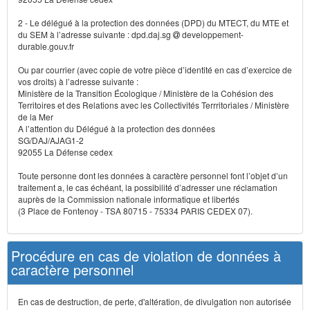
2 - Le délégué à la protection des données (DPD) du MTECT, du MTE et
du SEM à l’adresse suivante : dpd.daj.sg
developpement-
durable.gouv.fr
Ou par courrier (avec copie de votre pièce d’identité en cas d’exercice de
vos droits) à l’adresse suivante :
Ministère de la Transition Écologique / Ministère de la Cohésion des
Territoires et des Relations avec les Collectivités Terrritoriales / Ministère
de la Mer
A l’attention du Délégué à la protection des données
SG/DAJ/AJAG1-2
92055 La Défense cedex
Toute personne dont les données à caractère personnel font l’objet d’un
traitement a, le cas échéant, la possibilité d’adresser une réclamation
auprès de la Commission nationale informatique et libertés
(3 Place de Fontenoy - TSA 80715 - 75334 PARIS CEDEX 07).
Procédure en cas de violation de données à
caractère personnel
En cas de destruction, de perte, d'altération, de divulgation non autorisée