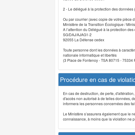
2 - Le délégué à la protection des données
Ou par courrier (avec copie de votre pièce d’
Ministère de la Transition Écologique / Minis
A l’attention du Délégué à la protection de
SG/DAJ/AJAG1-2
92055 La Défense cedex
Toute personne dont les données à caractère
nationale informatique et libertés
(3 Place de Fontenoy - TSA 80715 - 75334
Procédure en cas de violat
En cas de destruction, de perte, d'altérati
d'accès non autorisé à de telles données, de m
informera les personnes concernées des fait
Le Ministère s’assurera également que le néce
connaissance, à moins que la violation ne pré