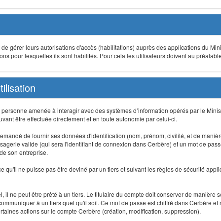
t de gérer leurs autorisations d'accès (habilitations) auprès des applications du Mini
s pour lesquelles ils sont habilités. Pour cela les utilisateurs doivent au préalabl
ilisation
te personne amenée à interagir avec des systèmes d’information opérés par le Minis
uvant être effectuée directement et en toute autonomie par celui-ci.
 est demandé de fournir ses données d'identification (nom, prénom, civilité, et de maniè
agerie valide (qui sera l'identifiant de connexion dans Cerbère) et un mot de passe pe
 de son entreprise.
e qu'il ne puisse pas être deviné par un tiers et suivant les règles de sécurité appl
 il ne peut être prêté à un tiers. Le titulaire du compte doit conserver de manière s
mmuniquer à un tiers quel qu'il soit. Ce mot de passe est chiffré dans Cerbère et 
taines actions sur le compte Cerbère (création, modification, suppression).