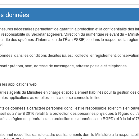
des données
sures nécessaires permettant de garantir la protection et la confidentialité des info
 responsabilité du Secrétariat général/Direction du numérique relevant du « Minist
curité des systèmes d’information de l’État (PSSIE), et dans le respect de la régle
el.
nnées, dans les conditions décrites ici, est : collecte, enregistrement, conservatio
 sont : prénom, nom, adresse de messagerie, adresse postale et téléphones
r les applications web
r les agents du Ministère en charge et spécialement habilités pour la gestion des
seules applications auxquelles l’utilisateur se connecte in fine.
ents de données à caractère personnel dont il est le responsable soient mis en œ
l du 27 avril 2016 relatif à la protection des personnes physiques à l'égard du 
-après, « règlement général sur la protection des données » ou RGPD) et à la loi n°7
 personnel recueillies dans le cadre des traitements dont le Ministère a la responsabi