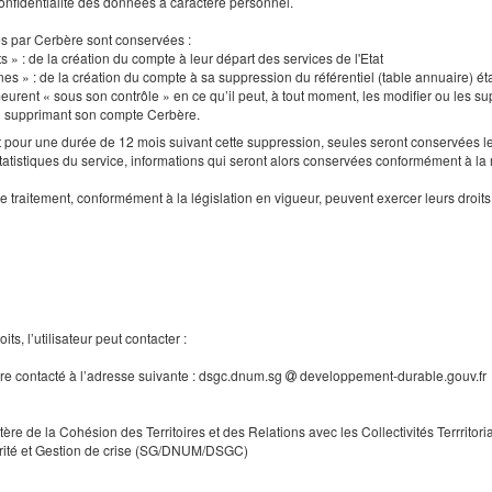
a confidentialité des données à caractère personnel.
es par Cerbère sont conservées :
s » : de la création du compte à leur départ des services de l'Etat
nes » : de la création du compte à sa suppression du référentiel (table annuaire) ét
urent « sous son contrôle » en ce qu’il peut, à tout moment, les modifier ou les supp
en supprimant son compte Cerbère.
our une durée de 12 mois suivant cette suppression, seules seront conservées le
tatistiques du service, informations qui seront alors conservées conformément à la
e traitement, conformément à la législation en vigueur, peuvent exercer leurs droi
ts, l’utilisateur peut contacter :
tre contacté à l’adresse suivante : dsgc.dnum.sg
developpement-durable.gouv.fr
tère de la Cohésion des Territoires et des Relations avec les Collectivités Terrritori
rité et Gestion de crise (SG/DNUM/DSGC)