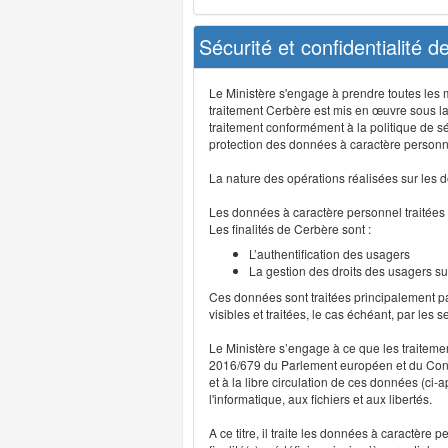
Sécurité et confidentialité 
Le Ministère s'engage à prendre toutes les me
traitement Cerbère est mis en œuvre sous la
traitement conformément à la politique de sé
protection des données à caractère personn
La nature des opérations réalisées sur les do
Les données à caractère personnel traitées
Les finalités de Cerbère sont :
L’authentification des usagers
La gestion des droits des usagers su
Ces données sont traitées principalement pa
visibles et traitées, le cas échéant, par les 
Le Ministère s’engage à ce que les traitem
2016/679 du Parlement européen et du Consei
et à la libre circulation de ces données (ci
l'informatique, aux fichiers et aux libertés.
A ce titre, il traite les données à caractère