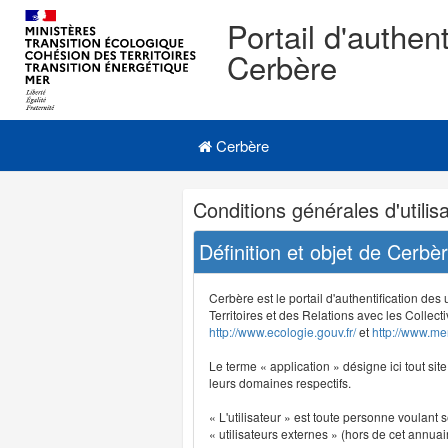
Portail d'authent
Cerbère
Navigation
Menu principal
principale
Cerbère
Navigation
Conditions générales d'utilisa
et
outils
Définition et objet de Cerbè
annexes
Cerbère est le portail d'authentification des
Territoires et des Relations avec les Collecti
http://www.ecologie.gouv.fr/
et
http://www.mer
Le terme « application » désigne ici tout sit
leurs domaines respectifs.
« L'utilisateur » est toute personne voulant s
« utilisateurs externes » (hors de cet annuair