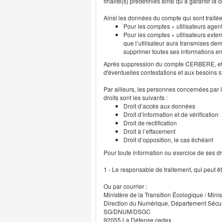
finalité(s) prédéfinies ainsi qu’à garantir l
Ainsi les données du compte qui sont traité
Pour les comptes « utilisateurs agent
Pour les comptes « utilisateurs exter
que l’utilisateur aura transmises deme
supprimer toutes ses informations 
Après suppression du compte CERBERE, et p
d'éventuelles contestations et aux besoins s
Par ailleurs, les personnes concernées par l
droits sont les suivants :
Droit d’accès aux données
Droit d’information et de vérification
Droit de rectification
Droit à l’effacement
Droit d’opposition, le cas échéant
Pour toute information ou exercice de ses droi
1 - Le responsable de traitement, qui peut ê
Ou par courrier :
Ministère de la Transition Écologique / Minis
Direction du Numérique, Département Sécu
SG/DNUM/DSGC
92055 La Défense cedex