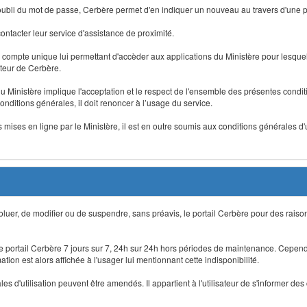
 d'oubli du mot de passe, Cerbère permet d'en indiquer un nouveau au travers d'une
 contacter leur service d'assistance de proximité.
un compte unique lui permettant d'accèder aux applications du Ministère pour lesquelle
ateur de Cerbère.
du Ministère implique l'acceptation et le respect de l'ensemble des présentes condition
onditions générales, il doit renoncer à l’usage du service.
 mises en ligne par le Ministère, il est en outre soumis aux conditions générales d'
évoluer, de modifier ou de suspendre, sans préavis, le portail Cerbère pour des rais
 le portail Cerbère 7 jours sur 7, 24h sur 24h hors périodes de maintenance. Cepend
ion est alors affichée à l'usager lui mentionnant cette indisponibilité.
 d'utilisation peuvent être amendés. Il appartient à l'utilisateur de s'informer des 