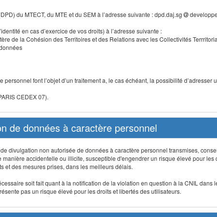
 (DPD) du MTECT, du MTE et du SEM à l’adresse suivante : dpd.daj.sg
developpe
identité en cas d’exercice de vos droits) à l’adresse suivante :
tère de la Cohésion des Territoires et des Relations avec les Collectivités Terrritori
s données
 personnel font l’objet d’un traitement a, le cas échéant, la possibilité d’adresse
 PARIS CEDEX 07).
ion de données à caractère personnel
on, de divulgation non autorisée de données à caractère personnel transmises, conse
anière accidentelle ou illicite, susceptible d'engendrer un risque élevé pour les droi
s et des mesures prises, dans les meilleurs délais.
ssaire soit fait quant à la notification de la violation en question à la CNIL dans 
sente pas un risque élevé pour les droits et libertés des utilisateurs.