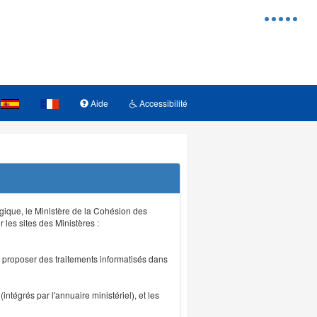
Menu
d'access
Aide
Accessibilité
logique, le Ministère de la Cohésion des
r les sites des Ministères :
de proposer des traitements informatisés dans
intégrés par l'annuaire ministériel), et les