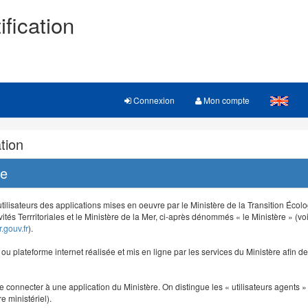
ification
Connexion
Mon compte
tion
re
 utilisateurs des applications mises en oeuvre par le Ministère de la Transition Éco
vités Terrritoriales et le Ministère de la Mer, ci-après dénommés « le Ministère » (voi
.gouv.fr
).
e ou plateforme internet réalisée et mis en ligne par les services du Ministère afin 
e connecter à une application du Ministère. On distingue les « utilisateurs agents » (
e ministériel).