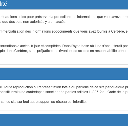
ité
précautions utiles pour préserver la protection des informations que vous avez en
que des tiers non autorisés y aient accès.
mmercialisation des informations et documents que vous avez fournis à Cerbère, et
informations exactes, à jour et complètes. Dans l'hypothèse où il ne s’acquitterait p
te dans Cerbère, sans préjudice des éventuelles actions en responsabilité pénale 
re. Toute reproduction ou représentation totale ou partielle de ce site par quelque p
 constituerait une contrefaçon sanctionnée par les articles L. 335-2 du Code de la pro
sur ce site sur tout autre support ou réseau est interdite.