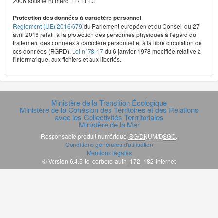
2006 sous le numéro 1171110.
Protection des données à caractère personnel
Règlement (UE) 2016/679
du Parlement européen et du Conseil du 27
avril 2016 relatif à la protection des personnes physiques à l'égard du
traitement des données à caractère personnel et à la libre circulation de
ces données (RGPD).
Loi n°78-17
du 6 janvier 1978 modifiée relative à
l'informatique, aux fichiers et aux libertés.
Ministère de la Transition Écologique
Ministère de la Cohésion des Territoires et des Relations
avec les Collectivités Terrritoriales
Ministère de la Mer
Responsable produit numérique
SG/DNUM/DSGC
.
Conditions générales d'utilisation
Mentions légales
© Version 6.4.5-tc_cerbere-auth_172_182-internet