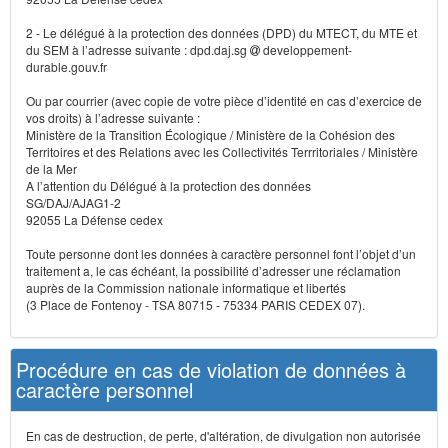
2 - Le délégué à la protection des données (DPD) du MTECT, du MTE et
du SEM à l’adresse suivante : dpd.daj.sg
developpement-
durable.gouv.fr
Ou par courrier (avec copie de votre pièce d’identité en cas d’exercice de
vos droits) à l’adresse suivante :
Ministère de la Transition Écologique / Ministère de la Cohésion des
Territoires et des Relations avec les Collectivités Terrritoriales / Ministère
de la Mer
A l’attention du Délégué à la protection des données
SG/DAJ/AJAG1-2
92055 La Défense cedex
Toute personne dont les données à caractère personnel font l’objet d’un
traitement a, le cas échéant, la possibilité d’adresser une réclamation
auprès de la Commission nationale informatique et libertés
(3 Place de Fontenoy - TSA 80715 - 75334 PARIS CEDEX 07).
Procédure en cas de violation de données à
caractère personnel
En cas de destruction, de perte, d'altération, de divulgation non autorisée