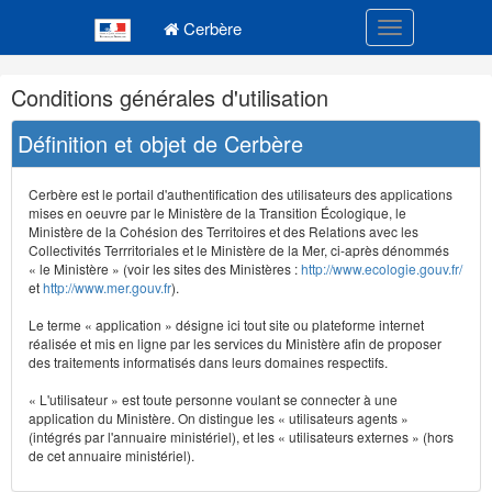
Navigation
Menu principal
principale
Cerbère
Toggle navigatio
Navigation
Conditions générales d'utilisation
et
outils
Définition et objet de Cerbère
annexes
Cerbère est le portail d'authentification des utilisateurs des applications
mises en oeuvre par le Ministère de la Transition Écologique, le
Ministère de la Cohésion des Territoires et des Relations avec les
Collectivités Terrritoriales et le Ministère de la Mer, ci-après dénommés
« le Ministère » (voir les sites des Ministères :
http://www.ecologie.gouv.fr/
et
http://www.mer.gouv.fr
).
Le terme « application » désigne ici tout site ou plateforme internet
réalisée et mis en ligne par les services du Ministère afin de proposer
des traitements informatisés dans leurs domaines respectifs.
« L'utilisateur » est toute personne voulant se connecter à une
application du Ministère. On distingue les « utilisateurs agents »
(intégrés par l'annuaire ministériel), et les « utilisateurs externes » (hors
de cet annuaire ministériel).