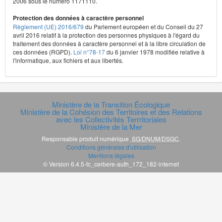
2006 sous le numéro 1171110.
Protection des données à caractère personnel
Règlement (UE) 2016/679
du Parlement européen et du Conseil du 27
avril 2016 relatif à la protection des personnes physiques à l'égard du
traitement des données à caractère personnel et à la libre circulation de
ces données (RGPD).
Loi n°78-17
du 6 janvier 1978 modifiée relative à
l'informatique, aux fichiers et aux libertés.
Ministère de la Transition Écologique
Ministère de la Cohésion des Territoires et des Relations
avec les Collectivités Terrritoriales
Ministère de la Mer
Responsable produit numérique
SG/DNUM/DSGC
.
Conditions générales d'utilisation
Mentions légales
© Version 6.4.5-tc_cerbere-auth_172_182-internet