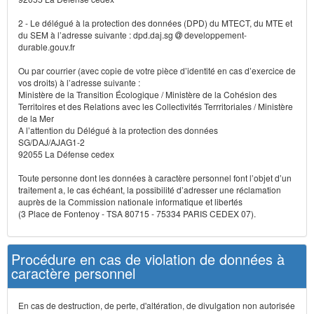
2 - Le délégué à la protection des données (DPD) du MTECT, du MTE et
du SEM à l’adresse suivante : dpd.daj.sg
developpement-
durable.gouv.fr
Ou par courrier (avec copie de votre pièce d’identité en cas d’exercice de
vos droits) à l’adresse suivante :
Ministère de la Transition Écologique / Ministère de la Cohésion des
Territoires et des Relations avec les Collectivités Terrritoriales / Ministère
de la Mer
A l’attention du Délégué à la protection des données
SG/DAJ/AJAG1-2
92055 La Défense cedex
Toute personne dont les données à caractère personnel font l’objet d’un
traitement a, le cas échéant, la possibilité d’adresser une réclamation
auprès de la Commission nationale informatique et libertés
(3 Place de Fontenoy - TSA 80715 - 75334 PARIS CEDEX 07).
Procédure en cas de violation de données à
caractère personnel
En cas de destruction, de perte, d'altération, de divulgation non autorisée