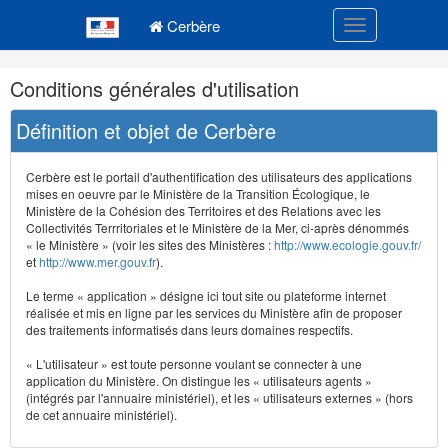
Navigation
Menu principal
principale
Cerbère
Toggle navigatio
Navigation
Conditions générales d'utilisation
et
outils
Définition et objet de Cerbère
annexes
Cerbère est le portail d'authentification des utilisateurs des applications
mises en oeuvre par le Ministère de la Transition Écologique, le
Ministère de la Cohésion des Territoires et des Relations avec les
Collectivités Terrritoriales et le Ministère de la Mer, ci-après dénommés
« le Ministère » (voir les sites des Ministères :
http://www.ecologie.gouv.fr/
et
http://www.mer.gouv.fr
).
Le terme « application » désigne ici tout site ou plateforme internet
réalisée et mis en ligne par les services du Ministère afin de proposer
des traitements informatisés dans leurs domaines respectifs.
« L'utilisateur » est toute personne voulant se connecter à une
application du Ministère. On distingue les « utilisateurs agents »
(intégrés par l'annuaire ministériel), et les « utilisateurs externes » (hors
de cet annuaire ministériel).