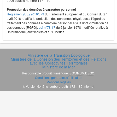
2006 sous le numéro 1171110.
Protection des données à caractère personnel
Règlement (UE) 2016/679
du Parlement européen et du Conseil du 27
avril 2016 relatif à la protection des personnes physiques à l'égard du
traitement des données à caractère personnel et à la libre circulation de
ces données (RGPD).
Loi n°78-17
du 6 janvier 1978 modifiée relative à
l'informatique, aux fichiers et aux libertés.
Ministère de la Transition Écologique
Ministère de la Cohésion des Territoires et des Relations
avec les Collectivités Terrritoriales
Ministère de la Mer
Responsable produit numérique
SG/DNUM/DSGC
.
Conditions générales d'utilisation
Mentions légales
© Version 6.4.5-tc_cerbere-auth_172_182-internet