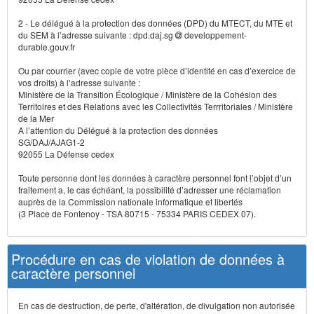
2 - Le délégué à la protection des données (DPD) du MTECT, du MTE et
du SEM à l’adresse suivante : dpd.daj.sg
developpement-
durable.gouv.fr
Ou par courrier (avec copie de votre pièce d’identité en cas d’exercice de
vos droits) à l’adresse suivante :
Ministère de la Transition Écologique / Ministère de la Cohésion des
Territoires et des Relations avec les Collectivités Terrritoriales / Ministère
de la Mer
A l’attention du Délégué à la protection des données
SG/DAJ/AJAG1-2
92055 La Défense cedex
Toute personne dont les données à caractère personnel font l’objet d’un
traitement a, le cas échéant, la possibilité d’adresser une réclamation
auprès de la Commission nationale informatique et libertés
(3 Place de Fontenoy - TSA 80715 - 75334 PARIS CEDEX 07).
Procédure en cas de violation de données à
caractère personnel
En cas de destruction, de perte, d'altération, de divulgation non autorisée