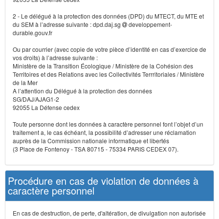
2 - Le délégué à la protection des données (DPD) du MTECT, du MTE et
du SEM à l’adresse suivante : dpd.daj.sg
developpement-
durable.gouv.fr
Ou par courrier (avec copie de votre pièce d’identité en cas d’exercice de
vos droits) à l’adresse suivante :
Ministère de la Transition Écologique / Ministère de la Cohésion des
Territoires et des Relations avec les Collectivités Terrritoriales / Ministère
de la Mer
A l’attention du Délégué à la protection des données
SG/DAJ/AJAG1-2
92055 La Défense cedex
Toute personne dont les données à caractère personnel font l’objet d’un
traitement a, le cas échéant, la possibilité d’adresser une réclamation
auprès de la Commission nationale informatique et libertés
(3 Place de Fontenoy - TSA 80715 - 75334 PARIS CEDEX 07).
Procédure en cas de violation de données à
caractère personnel
En cas de destruction, de perte, d'altération, de divulgation non autorisée