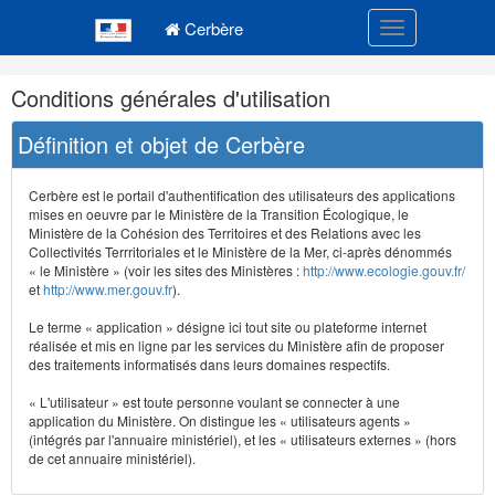
Navigation
Menu principal
principale
Cerbère
Toggle navigatio
Navigation
Conditions générales d'utilisation
et
outils
Définition et objet de Cerbère
annexes
Cerbère est le portail d'authentification des utilisateurs des applications
mises en oeuvre par le Ministère de la Transition Écologique, le
Ministère de la Cohésion des Territoires et des Relations avec les
Collectivités Terrritoriales et le Ministère de la Mer, ci-après dénommés
« le Ministère » (voir les sites des Ministères :
http://www.ecologie.gouv.fr/
et
http://www.mer.gouv.fr
).
Le terme « application » désigne ici tout site ou plateforme internet
réalisée et mis en ligne par les services du Ministère afin de proposer
des traitements informatisés dans leurs domaines respectifs.
« L'utilisateur » est toute personne voulant se connecter à une
application du Ministère. On distingue les « utilisateurs agents »
(intégrés par l'annuaire ministériel), et les « utilisateurs externes » (hors
de cet annuaire ministériel).