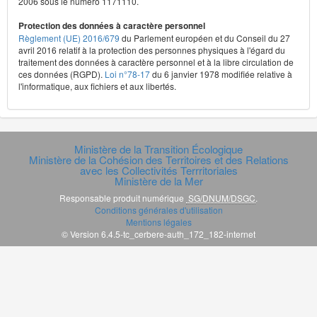
2006 sous le numéro 1171110.
Protection des données à caractère personnel
Règlement (UE) 2016/679
du Parlement européen et du Conseil du 27
avril 2016 relatif à la protection des personnes physiques à l'égard du
traitement des données à caractère personnel et à la libre circulation de
ces données (RGPD).
Loi n°78-17
du 6 janvier 1978 modifiée relative à
l'informatique, aux fichiers et aux libertés.
Ministère de la Transition Écologique
Ministère de la Cohésion des Territoires et des Relations
avec les Collectivités Terrritoriales
Ministère de la Mer
Responsable produit numérique
SG/DNUM/DSGC
.
Conditions générales d'utilisation
Mentions légales
© Version 6.4.5-tc_cerbere-auth_172_182-internet