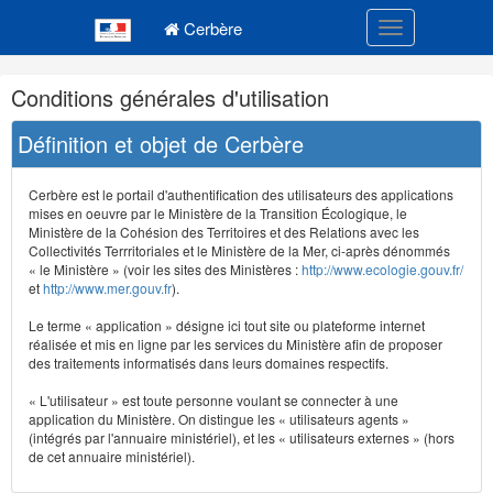
Navigation
Menu principal
principale
Cerbère
Toggle navigatio
Navigation
Conditions générales d'utilisation
et
outils
Définition et objet de Cerbère
annexes
Cerbère est le portail d'authentification des utilisateurs des applications
mises en oeuvre par le Ministère de la Transition Écologique, le
Ministère de la Cohésion des Territoires et des Relations avec les
Collectivités Terrritoriales et le Ministère de la Mer, ci-après dénommés
« le Ministère » (voir les sites des Ministères :
http://www.ecologie.gouv.fr/
et
http://www.mer.gouv.fr
).
Le terme « application » désigne ici tout site ou plateforme internet
réalisée et mis en ligne par les services du Ministère afin de proposer
des traitements informatisés dans leurs domaines respectifs.
« L'utilisateur » est toute personne voulant se connecter à une
application du Ministère. On distingue les « utilisateurs agents »
(intégrés par l'annuaire ministériel), et les « utilisateurs externes » (hors
de cet annuaire ministériel).