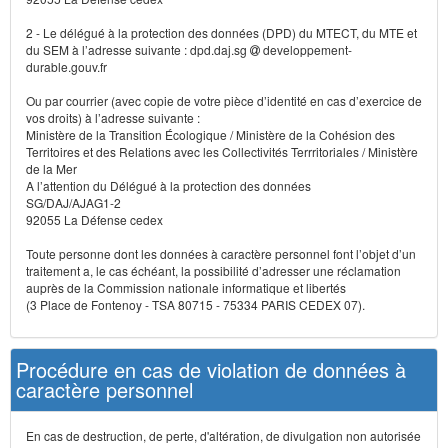
2 - Le délégué à la protection des données (DPD) du MTECT, du MTE et
du SEM à l’adresse suivante : dpd.daj.sg
developpement-
durable.gouv.fr
Ou par courrier (avec copie de votre pièce d’identité en cas d’exercice de
vos droits) à l’adresse suivante :
Ministère de la Transition Écologique / Ministère de la Cohésion des
Territoires et des Relations avec les Collectivités Terrritoriales / Ministère
de la Mer
A l’attention du Délégué à la protection des données
SG/DAJ/AJAG1-2
92055 La Défense cedex
Toute personne dont les données à caractère personnel font l’objet d’un
traitement a, le cas échéant, la possibilité d’adresser une réclamation
auprès de la Commission nationale informatique et libertés
(3 Place de Fontenoy - TSA 80715 - 75334 PARIS CEDEX 07).
Procédure en cas de violation de données à
caractère personnel
En cas de destruction, de perte, d'altération, de divulgation non autorisée