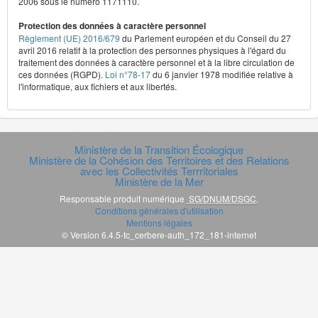
2006 sous le numéro 1171110.
Protection des données à caractère personnel
Règlement (UE) 2016/679
du Parlement européen et du Conseil du 27
avril 2016 relatif à la protection des personnes physiques à l'égard du
traitement des données à caractère personnel et à la libre circulation de
ces données (RGPD).
Loi n°78-17
du 6 janvier 1978 modifiée relative à
l'informatique, aux fichiers et aux libertés.
Ministère de la Transition Écologique
Ministère de la Cohésion des Territoires et des Relations
avec les Collectivités Terrritoriales
Ministère de la Mer
Responsable produit numérique
SG/DNUM/DSGC
.
Conditions générales d'utilisation
Mentions légales
© Version 6.4.5-tc_cerbere-auth_172_181-internet