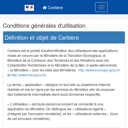
Navigation
Menu principal
principale
Cerbère
Toggle navigatio
Navigation
Conditions générales d'utilisation
et
outils
Définition et objet de Cerbère
annexes
Cerbère est le portail d'authentification des utilisateurs des applications
mises en oeuvre par le Ministère de la Transition Écologique, le
Ministère de la Cohésion des Territoires et des Relations avec les
Collectivités Terrritoriales et le Ministère de la Mer, ci-après dénommés
« le Ministère » (voir les sites des Ministères :
http://www.ecologie.gouv.fr/
et
http://www.mer.gouv.fr
).
Le terme « application » désigne ici tout site ou plateforme internet
réalisée et mis en ligne par les services du Ministère afin de proposer
des traitements informatisés dans leurs domaines respectifs.
« L'utilisateur » est toute personne voulant se connecter à une
application du Ministère. On distingue les « utilisateurs agents »
(intégrés par l'annuaire ministériel), et les « utilisateurs externes » (hors
de cet annuaire ministériel).