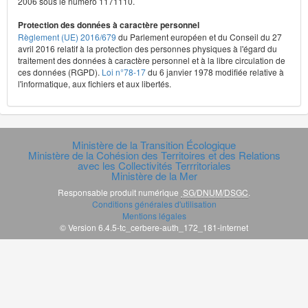
2006 sous le numéro 1171110.
Protection des données à caractère personnel
Règlement (UE) 2016/679
du Parlement européen et du Conseil du 27
avril 2016 relatif à la protection des personnes physiques à l'égard du
traitement des données à caractère personnel et à la libre circulation de
ces données (RGPD).
Loi n°78-17
du 6 janvier 1978 modifiée relative à
l'informatique, aux fichiers et aux libertés.
Ministère de la Transition Écologique
Ministère de la Cohésion des Territoires et des Relations
avec les Collectivités Terrritoriales
Ministère de la Mer
Responsable produit numérique
SG/DNUM/DSGC
.
Conditions générales d'utilisation
Mentions légales
© Version 6.4.5-tc_cerbere-auth_172_181-internet