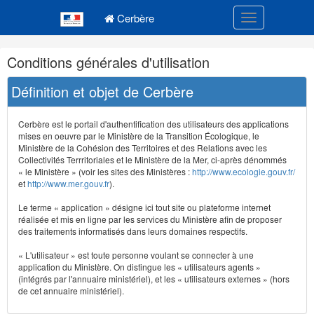
Navigation
Menu principal
principale
Cerbère
Toggle navigatio
Navigation
Conditions générales d'utilisation
et
outils
Définition et objet de Cerbère
annexes
Cerbère est le portail d'authentification des utilisateurs des applications
mises en oeuvre par le Ministère de la Transition Écologique, le
Ministère de la Cohésion des Territoires et des Relations avec les
Collectivités Terrritoriales et le Ministère de la Mer, ci-après dénommés
« le Ministère » (voir les sites des Ministères :
http://www.ecologie.gouv.fr/
et
http://www.mer.gouv.fr
).
Le terme « application » désigne ici tout site ou plateforme internet
réalisée et mis en ligne par les services du Ministère afin de proposer
des traitements informatisés dans leurs domaines respectifs.
« L'utilisateur » est toute personne voulant se connecter à une
application du Ministère. On distingue les « utilisateurs agents »
(intégrés par l'annuaire ministériel), et les « utilisateurs externes » (hors
de cet annuaire ministériel).