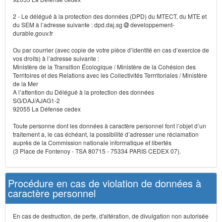
2 - Le délégué à la protection des données (DPD) du MTECT, du MTE et
du SEM à l’adresse suivante : dpd.daj.sg
developpement-
durable.gouv.fr
Ou par courrier (avec copie de votre pièce d’identité en cas d’exercice de
vos droits) à l’adresse suivante :
Ministère de la Transition Écologique / Ministère de la Cohésion des
Territoires et des Relations avec les Collectivités Terrritoriales / Ministère
de la Mer
A l’attention du Délégué à la protection des données
SG/DAJ/AJAG1-2
92055 La Défense cedex
Toute personne dont les données à caractère personnel font l’objet d’un
traitement a, le cas échéant, la possibilité d’adresser une réclamation
auprès de la Commission nationale informatique et libertés
(3 Place de Fontenoy - TSA 80715 - 75334 PARIS CEDEX 07).
Procédure en cas de violation de données à
caractère personnel
En cas de destruction, de perte, d'altération, de divulgation non autorisée