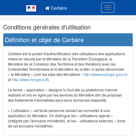
Navigation
Menu principal
principale
Cerbère
Toggle navigatio
Navigation
Conditions générales d'utilisation
et
outils
Définition et objet de Cerbère
annexes
Cerbère est le portail d'authentification des utilisateurs des applications
mises en oeuvre par le Ministère de la Transition Écologique, le
Ministère de la Cohésion des Territoires et des Relations avec les
Collectivités Terrritoriales et le Ministère de la Mer, ci-après dénommés
« le Ministère » (voir les sites des Ministères :
http://www.ecologie.gouv.fr/
et
http://www.mer.gouv.fr
).
Le terme « application » désigne ici tout site ou plateforme internet
réalisée et mis en ligne par les services du Ministère afin de proposer
des traitements informatisés dans leurs domaines respectifs.
« L'utilisateur » est toute personne voulant se connecter à une
application du Ministère. On distingue les « utilisateurs agents »
(intégrés par l'annuaire ministériel), et les « utilisateurs externes » (hors
de cet annuaire ministériel).