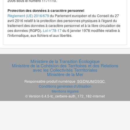
2006 sous le numéro 1171110.
Protection des données à caractère personnel
Règlement (UE) 2016/679
du Parlement européen et du Conseil du 27
avril 2016 relatif à la protection des personnes physiques à l'égard du
traitement des données à caractère personnel et à la libre circulation de
ces données (RGPD).
Loi n°78-17
du 6 janvier 1978 modifiée relative à
l'informatique, aux fichiers et aux libertés.
Ministère de la Transition Écologique
Ministère de la Cohésion des Territoires et des Relations
avec les Collectivités Terrritoriales
Ministère de la Mer
Responsable produit numérique
SG/DNUM/DSGC
.
Conditions générales d'utilisation
Mentions légales
© Version 6.4.5-tc_cerbere-auth_172_182-internet