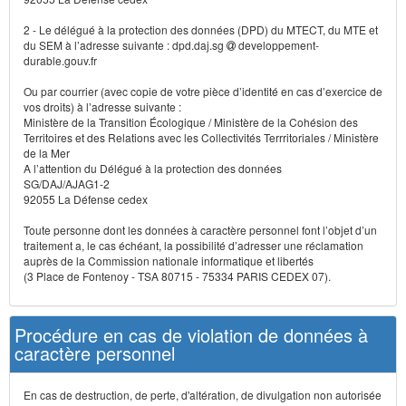
2 - Le délégué à la protection des données (DPD) du MTECT, du MTE et
du SEM à l’adresse suivante : dpd.daj.sg
developpement-
durable.gouv.fr
Ou par courrier (avec copie de votre pièce d’identité en cas d’exercice de
vos droits) à l’adresse suivante :
Ministère de la Transition Écologique / Ministère de la Cohésion des
Territoires et des Relations avec les Collectivités Terrritoriales / Ministère
de la Mer
A l’attention du Délégué à la protection des données
SG/DAJ/AJAG1-2
92055 La Défense cedex
Toute personne dont les données à caractère personnel font l’objet d’un
traitement a, le cas échéant, la possibilité d’adresser une réclamation
auprès de la Commission nationale informatique et libertés
(3 Place de Fontenoy - TSA 80715 - 75334 PARIS CEDEX 07).
Procédure en cas de violation de données à
caractère personnel
En cas de destruction, de perte, d'altération, de divulgation non autorisée