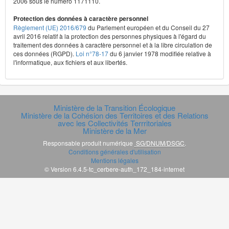
2006 sous le numéro 1171110.
Protection des données à caractère personnel
Règlement (UE) 2016/679
du Parlement européen et du Conseil du 27
avril 2016 relatif à la protection des personnes physiques à l'égard du
traitement des données à caractère personnel et à la libre circulation de
ces données (RGPD).
Loi n°78-17
du 6 janvier 1978 modifiée relative à
l'informatique, aux fichiers et aux libertés.
Ministère de la Transition Écologique
Ministère de la Cohésion des Territoires et des Relations
avec les Collectivités Terrritoriales
Ministère de la Mer
Responsable produit numérique
SG/DNUM/DSGC
.
Conditions générales d'utilisation
Mentions légales
© Version 6.4.5-tc_cerbere-auth_172_184-internet