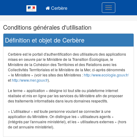
Navigation
Menu principal
principale
Cerbère
Toggle navigatio
Navigation
Conditions générales d'utilisation
et
outils
Définition et objet de Cerbère
annexes
Cerbère est le portail d'authentification des utilisateurs des applications
mises en oeuvre par le Ministère de la Transition Écologique, le
Ministère de la Cohésion des Territoires et des Relations avec les
Collectivités Terrritoriales et le Ministère de la Mer, ci-après dénommés
« le Ministère » (voir les sites des Ministères :
http://www.ecologie.gouv.fr/
et
http://www.mer.gouv.fr
).
Le terme « application » désigne ici tout site ou plateforme internet
réalisée et mis en ligne par les services du Ministère afin de proposer
des traitements informatisés dans leurs domaines respectifs.
« L'utilisateur » est toute personne voulant se connecter à une
application du Ministère. On distingue les « utilisateurs agents »
(intégrés par l'annuaire ministériel), et les « utilisateurs externes » (hors
de cet annuaire ministériel).