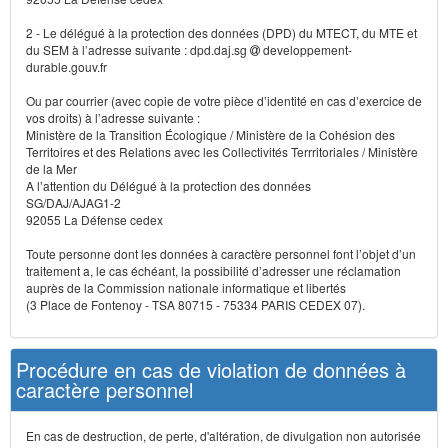
2 - Le délégué à la protection des données (DPD) du MTECT, du MTE et
du SEM à l’adresse suivante : dpd.daj.sg
developpement-
durable.gouv.fr
Ou par courrier (avec copie de votre pièce d’identité en cas d’exercice de
vos droits) à l’adresse suivante :
Ministère de la Transition Écologique / Ministère de la Cohésion des
Territoires et des Relations avec les Collectivités Terrritoriales / Ministère
de la Mer
A l’attention du Délégué à la protection des données
SG/DAJ/AJAG1-2
92055 La Défense cedex
Toute personne dont les données à caractère personnel font l’objet d’un
traitement a, le cas échéant, la possibilité d’adresser une réclamation
auprès de la Commission nationale informatique et libertés
(3 Place de Fontenoy - TSA 80715 - 75334 PARIS CEDEX 07).
Procédure en cas de violation de données à
caractère personnel
En cas de destruction, de perte, d'altération, de divulgation non autorisée