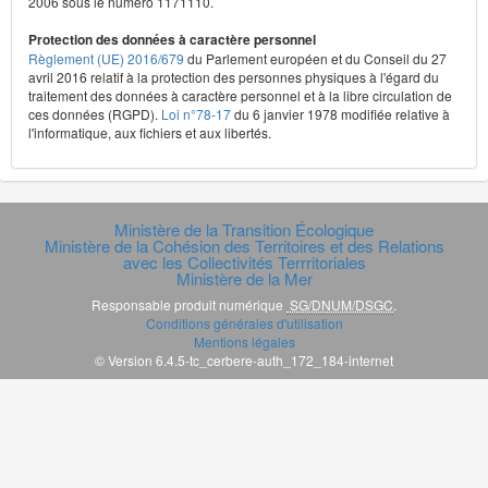
2006 sous le numéro 1171110.
Protection des données à caractère personnel
Règlement (UE) 2016/679
du Parlement européen et du Conseil du 27
avril 2016 relatif à la protection des personnes physiques à l'égard du
traitement des données à caractère personnel et à la libre circulation de
ces données (RGPD).
Loi n°78-17
du 6 janvier 1978 modifiée relative à
l'informatique, aux fichiers et aux libertés.
Ministère de la Transition Écologique
Ministère de la Cohésion des Territoires et des Relations
avec les Collectivités Terrritoriales
Ministère de la Mer
Responsable produit numérique
SG/DNUM/DSGC
.
Conditions générales d'utilisation
Mentions légales
© Version 6.4.5-tc_cerbere-auth_172_184-internet