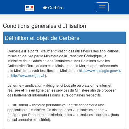
Navigation
Menu principal
principale
Cerbère
Toggle navigatio
Navigation
Conditions générales d'utilisation
et
outils
Définition et objet de Cerbère
annexes
Cerbère est le portail d'authentification des utilisateurs des applications
mises en oeuvre par le Ministère de la Transition Écologique, le
Ministère de la Cohésion des Territoires et des Relations avec les
Collectivités Terrritoriales et le Ministère de la Mer, ci-après dénommés
« le Ministère » (voir les sites des Ministères :
http://www.ecologie.gouv.fr/
et
http://www.mer.gouv.fr
).
Le terme « application » désigne ici tout site ou plateforme internet
réalisée et mis en ligne par les services du Ministère afin de proposer
des traitements informatisés dans leurs domaines respectifs.
« L'utilisateur » est toute personne voulant se connecter à une
application du Ministère. On distingue les « utilisateurs agents »
(intégrés par l'annuaire ministériel), et les « utilisateurs externes » (hors
de cet annuaire ministériel).