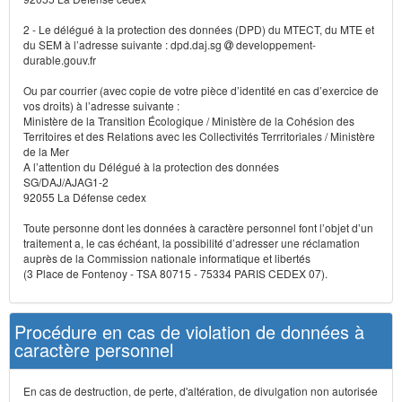
2 - Le délégué à la protection des données (DPD) du MTECT, du MTE et
du SEM à l’adresse suivante : dpd.daj.sg
developpement-
durable.gouv.fr
Ou par courrier (avec copie de votre pièce d’identité en cas d’exercice de
vos droits) à l’adresse suivante :
Ministère de la Transition Écologique / Ministère de la Cohésion des
Territoires et des Relations avec les Collectivités Terrritoriales / Ministère
de la Mer
A l’attention du Délégué à la protection des données
SG/DAJ/AJAG1-2
92055 La Défense cedex
Toute personne dont les données à caractère personnel font l’objet d’un
traitement a, le cas échéant, la possibilité d’adresser une réclamation
auprès de la Commission nationale informatique et libertés
(3 Place de Fontenoy - TSA 80715 - 75334 PARIS CEDEX 07).
Procédure en cas de violation de données à
caractère personnel
En cas de destruction, de perte, d'altération, de divulgation non autorisée