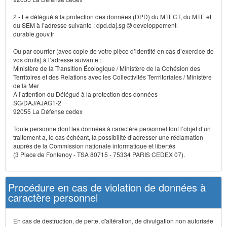
2 - Le délégué à la protection des données (DPD) du MTECT, du MTE et
du SEM à l’adresse suivante : dpd.daj.sg
developpement-
durable.gouv.fr
Ou par courrier (avec copie de votre pièce d’identité en cas d’exercice de
vos droits) à l’adresse suivante :
Ministère de la Transition Écologique / Ministère de la Cohésion des
Territoires et des Relations avec les Collectivités Terrritoriales / Ministère
de la Mer
A l’attention du Délégué à la protection des données
SG/DAJ/AJAG1-2
92055 La Défense cedex
Toute personne dont les données à caractère personnel font l’objet d’un
traitement a, le cas échéant, la possibilité d’adresser une réclamation
auprès de la Commission nationale informatique et libertés
(3 Place de Fontenoy - TSA 80715 - 75334 PARIS CEDEX 07).
Procédure en cas de violation de données à
caractère personnel
En cas de destruction, de perte, d'altération, de divulgation non autorisée