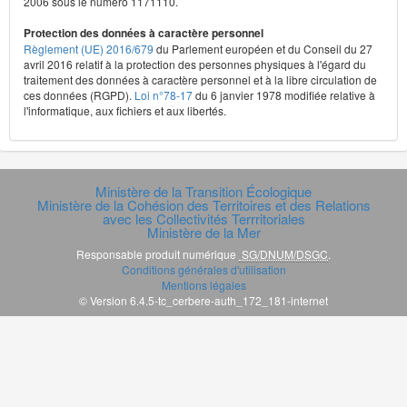
2006 sous le numéro 1171110.
Protection des données à caractère personnel
Règlement (UE) 2016/679
du Parlement européen et du Conseil du 27
avril 2016 relatif à la protection des personnes physiques à l'égard du
traitement des données à caractère personnel et à la libre circulation de
ces données (RGPD).
Loi n°78-17
du 6 janvier 1978 modifiée relative à
l'informatique, aux fichiers et aux libertés.
Ministère de la Transition Écologique
Ministère de la Cohésion des Territoires et des Relations
avec les Collectivités Terrritoriales
Ministère de la Mer
Responsable produit numérique
SG/DNUM/DSGC
.
Conditions générales d'utilisation
Mentions légales
© Version 6.4.5-tc_cerbere-auth_172_181-internet