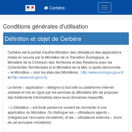
Navigation
Menu principal
principale
Cerbère
Toggle navigatio
Navigation
Conditions générales d'utilisation
et
outils
Définition et objet de Cerbère
annexes
Cerbère est le portail d'authentification des utilisateurs des applications
mises en oeuvre par le Ministère de la Transition Écologique, le
Ministère de la Cohésion des Territoires et des Relations avec les
Collectivités Terrritoriales et le Ministère de la Mer, ci-après dénommés
« le Ministère » (voir les sites des Ministères :
http://www.ecologie.gouv.fr/
et
http://www.mer.gouv.fr
).
Le terme « application » désigne ici tout site ou plateforme internet
réalisée et mis en ligne par les services du Ministère afin de proposer
des traitements informatisés dans leurs domaines respectifs.
« L'utilisateur » est toute personne voulant se connecter à une
application du Ministère. On distingue les « utilisateurs agents »
(intégrés par l'annuaire ministériel), et les « utilisateurs externes » (hors
de cet annuaire ministériel).