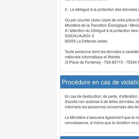
2 - Le délégué à la protection des données
Ou par courrier (avec copie de votre pièce d’
Ministère de la Transition Écologique / Minis
A l’attention du Délégué à la protection de
SG/DAJ/AJAG1-2
92055 La Défense cedex
Toute personne dont les données à caractère
nationale informatique et libertés
(3 Place de Fontenoy - TSA 80715 - 75334
Procédure en cas de violat
En cas de destruction, de perte, d'altérati
d'accès non autorisé à de telles données, de m
informera les personnes concernées des fait
Le Ministère s’assurera également que le néce
connaissance, à moins que la violation ne pré