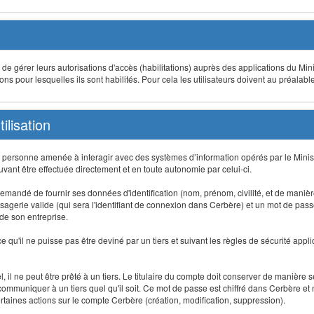
t de gérer leurs autorisations d'accès (habilitations) auprès des applications du Mini
s pour lesquelles ils sont habilités. Pour cela les utilisateurs doivent au préalabl
ilisation
te personne amenée à interagir avec des systèmes d’information opérés par le Minis
uvant être effectuée directement et en toute autonomie par celui-ci.
 est demandé de fournir ses données d'identification (nom, prénom, civilité, et de maniè
agerie valide (qui sera l'identifiant de connexion dans Cerbère) et un mot de passe pe
 de son entreprise.
e qu'il ne puisse pas être deviné par un tiers et suivant les règles de sécurité appl
 il ne peut être prêté à un tiers. Le titulaire du compte doit conserver de manière s
mmuniquer à un tiers quel qu'il soit. Ce mot de passe est chiffré dans Cerbère et 
taines actions sur le compte Cerbère (création, modification, suppression).