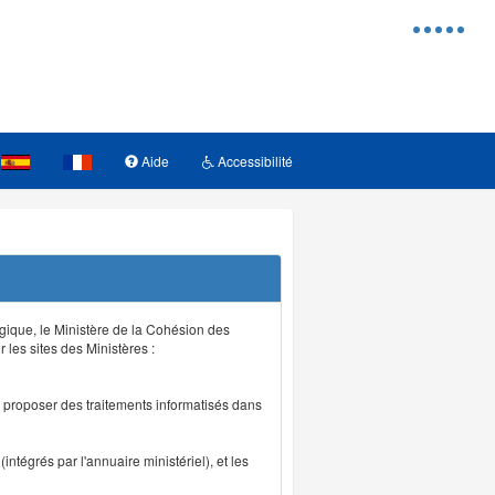
Menu
d'access
Aide
Accessibilité
logique, le Ministère de la Cohésion des
r les sites des Ministères :
de proposer des traitements informatisés dans
intégrés par l'annuaire ministériel), et les