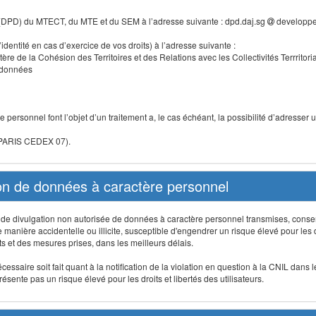
 (DPD) du MTECT, du MTE et du SEM à l’adresse suivante : dpd.daj.sg
developpe
identité en cas d’exercice de vos droits) à l’adresse suivante :
tère de la Cohésion des Territoires et des Relations avec les Collectivités Terrritori
s données
 personnel font l’objet d’un traitement a, le cas échéant, la possibilité d’adresse
 PARIS CEDEX 07).
ion de données à caractère personnel
on, de divulgation non autorisée de données à caractère personnel transmises, conse
anière accidentelle ou illicite, susceptible d'engendrer un risque élevé pour les droi
s et des mesures prises, dans les meilleurs délais.
ssaire soit fait quant à la notification de la violation en question à la CNIL dans 
sente pas un risque élevé pour les droits et libertés des utilisateurs.