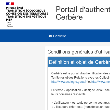
Portail d'authent
Cerbère
Navigation
Menu principal
principale
Cerbère
Navigation
Conditions générales d'utilisa
et
outils
Définition et objet de Cerbè
annexes
Cerbère est le portail d'authentification des
Territoires et des Relations avec les Collecti
http://www.ecologie.gouv.fr/
et
http://www.mer
Le terme « application » désigne ici tout sit
leurs domaines respectifs.
« L'utilisateur » est toute personne voulant s
« utilisateurs externes » (hors de cet annuair