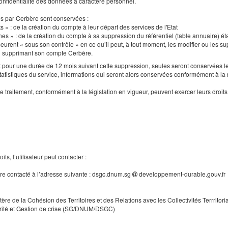
a confidentialité des données à caractère personnel.
es par Cerbère sont conservées :
s » : de la création du compte à leur départ des services de l'Etat
nes » : de la création du compte à sa suppression du référentiel (table annuaire) ét
urent « sous son contrôle » en ce qu’il peut, à tout moment, les modifier ou les supp
en supprimant son compte Cerbère.
our une durée de 12 mois suivant cette suppression, seules seront conservées le
tatistiques du service, informations qui seront alors conservées conformément à la
e traitement, conformément à la législation en vigueur, peuvent exercer leurs droi
ts, l’utilisateur peut contacter :
tre contacté à l’adresse suivante : dsgc.dnum.sg
developpement-durable.gouv.fr
tère de la Cohésion des Territoires et des Relations avec les Collectivités Terrritori
rité et Gestion de crise (SG/DNUM/DSGC)