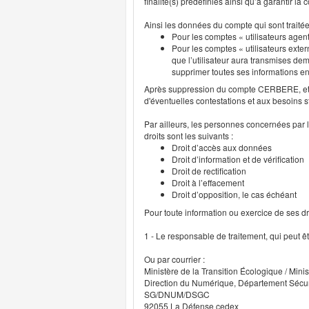
finalité(s) prédéfinies ainsi qu’à garantir l
Ainsi les données du compte qui sont traité
Pour les comptes « utilisateurs agent
Pour les comptes « utilisateurs exter
que l’utilisateur aura transmises deme
supprimer toutes ses informations 
Après suppression du compte CERBERE, et p
d'éventuelles contestations et aux besoins s
Par ailleurs, les personnes concernées par l
droits sont les suivants :
Droit d’accès aux données
Droit d’information et de vérification
Droit de rectification
Droit à l’effacement
Droit d’opposition, le cas échéant
Pour toute information ou exercice de ses droi
1 - Le responsable de traitement, qui peut ê
Ou par courrier :
Ministère de la Transition Écologique / Minis
Direction du Numérique, Département Sécu
SG/DNUM/DSGC
92055 La Défense cedex