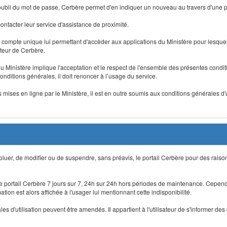
 d'oubli du mot de passe, Cerbère permet d'en indiquer un nouveau au travers d'une
 contacter leur service d'assistance de proximité.
un compte unique lui permettant d'accèder aux applications du Ministère pour lesquelle
ateur de Cerbère.
du Ministère implique l'acceptation et le respect de l'ensemble des présentes condition
onditions générales, il doit renoncer à l’usage du service.
 mises en ligne par le Ministère, il est en outre soumis aux conditions générales d'
évoluer, de modifier ou de suspendre, sans préavis, le portail Cerbère pour des rais
 le portail Cerbère 7 jours sur 7, 24h sur 24h hors périodes de maintenance. Cepend
ion est alors affichée à l'usager lui mentionnant cette indisponibilité.
 d'utilisation peuvent être amendés. Il appartient à l'utilisateur de s'informer des 