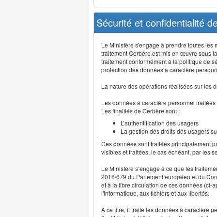
Sécurité et confidentialité 
Le Ministère s'engage à prendre toutes les me
traitement Cerbère est mis en œuvre sous la
traitement conformément à la politique de sé
protection des données à caractère personn
La nature des opérations réalisées sur les do
Les données à caractère personnel traitées
Les finalités de Cerbère sont :
L’authentification des usagers
La gestion des droits des usagers su
Ces données sont traitées principalement pa
visibles et traitées, le cas échéant, par les 
Le Ministère s’engage à ce que les traitem
2016/679 du Parlement européen et du Consei
et à la libre circulation de ces données (ci
l'informatique, aux fichiers et aux libertés.
A ce titre, il traite les données à caractère