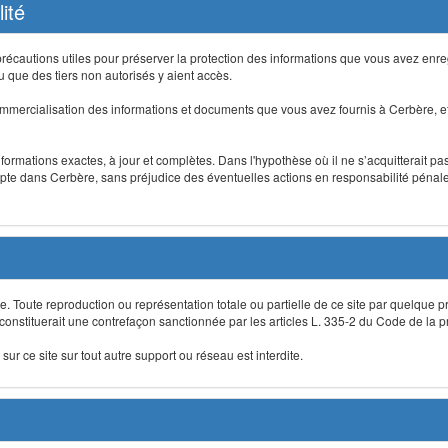
ité
précautions utiles pour préserver la protection des informations que vous avez en
que des tiers non autorisés y aient accès.
mmercialisation des informations et documents que vous avez fournis à Cerbère, et
informations exactes, à jour et complètes. Dans l'hypothèse où il ne s’acquitterait p
te dans Cerbère, sans préjudice des éventuelles actions en responsabilité pénale 
re. Toute reproduction ou représentation totale ou partielle de ce site par quelque p
 constituerait une contrefaçon sanctionnée par les articles L. 335-2 du Code de la pro
sur ce site sur tout autre support ou réseau est interdite.