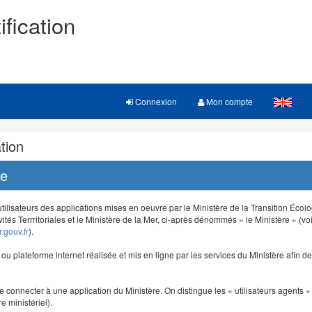
ification
Connexion
Mon compte
tion
re
 utilisateurs des applications mises en oeuvre par le Ministère de la Transition Éco
vités Terrritoriales et le Ministère de la Mer, ci-après dénommés « le Ministère » (voi
.gouv.fr
).
e ou plateforme internet réalisée et mis en ligne par les services du Ministère afin 
e connecter à une application du Ministère. On distingue les « utilisateurs agents » (
e ministériel).