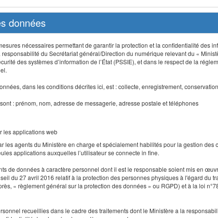
des données
sures nécessaires permettant de garantir la protection et la confidentialité des info
 responsabilité du Secrétariat général/Direction du numérique relevant du « Minist
curité des systèmes d’information de l’État (PSSIE), et dans le respect de la régle
el.
nnées, dans les conditions décrites ici, est : collecte, enregistrement, conservatio
 sont : prénom, nom, adresse de messagerie, adresse postale et téléphones
r les applications web
r les agents du Ministère en charge et spécialement habilités pour la gestion des
seules applications auxquelles l’utilisateur se connecte in fine.
ents de données à caractère personnel dont il est le responsable soient mis en œ
l du 27 avril 2016 relatif à la protection des personnes physiques à l'égard du 
-après, « règlement général sur la protection des données » ou RGPD) et à la loi n°7
 personnel recueillies dans le cadre des traitements dont le Ministère a la responsabi