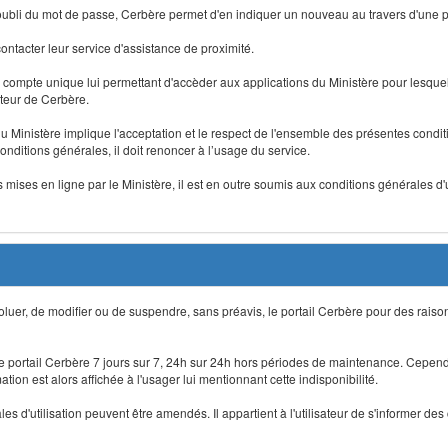
 d'oubli du mot de passe, Cerbère permet d'en indiquer un nouveau au travers d'une
 contacter leur service d'assistance de proximité.
un compte unique lui permettant d'accèder aux applications du Ministère pour lesquelle
ateur de Cerbère.
du Ministère implique l'acceptation et le respect de l'ensemble des présentes condition
onditions générales, il doit renoncer à l’usage du service.
 mises en ligne par le Ministère, il est en outre soumis aux conditions générales d'
évoluer, de modifier ou de suspendre, sans préavis, le portail Cerbère pour des rais
 le portail Cerbère 7 jours sur 7, 24h sur 24h hors périodes de maintenance. Cepend
ion est alors affichée à l'usager lui mentionnant cette indisponibilité.
 d'utilisation peuvent être amendés. Il appartient à l'utilisateur de s'informer des 