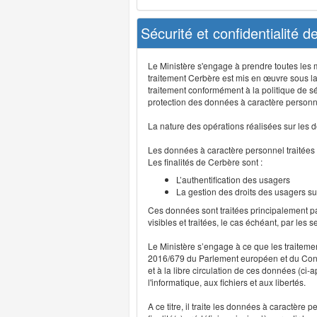
Sécurité et confidentialité 
Le Ministère s'engage à prendre toutes les me
traitement Cerbère est mis en œuvre sous la
traitement conformément à la politique de sé
protection des données à caractère personn
La nature des opérations réalisées sur les do
Les données à caractère personnel traitées
Les finalités de Cerbère sont :
L’authentification des usagers
La gestion des droits des usagers su
Ces données sont traitées principalement pa
visibles et traitées, le cas échéant, par les 
Le Ministère s’engage à ce que les traitem
2016/679 du Parlement européen et du Consei
et à la libre circulation de ces données (ci
l'informatique, aux fichiers et aux libertés.
A ce titre, il traite les données à caractère