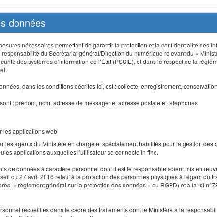
des données
sures nécessaires permettant de garantir la protection et la confidentialité des info
 responsabilité du Secrétariat général/Direction du numérique relevant du « Minist
curité des systèmes d’information de l’État (PSSIE), et dans le respect de la régle
el.
nnées, dans les conditions décrites ici, est : collecte, enregistrement, conservatio
 sont : prénom, nom, adresse de messagerie, adresse postale et téléphones
r les applications web
r les agents du Ministère en charge et spécialement habilités pour la gestion des
seules applications auxquelles l’utilisateur se connecte in fine.
ents de données à caractère personnel dont il est le responsable soient mis en œ
l du 27 avril 2016 relatif à la protection des personnes physiques à l'égard du 
-après, « règlement général sur la protection des données » ou RGPD) et à la loi n°7
 personnel recueillies dans le cadre des traitements dont le Ministère a la responsabi