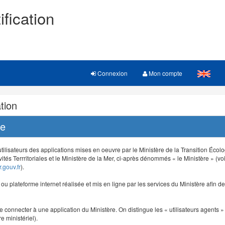
ification
Connexion
Mon compte
tion
re
 utilisateurs des applications mises en oeuvre par le Ministère de la Transition Éco
vités Terrritoriales et le Ministère de la Mer, ci-après dénommés « le Ministère » (voi
.gouv.fr
).
e ou plateforme internet réalisée et mis en ligne par les services du Ministère afin 
e connecter à une application du Ministère. On distingue les « utilisateurs agents » (
e ministériel).