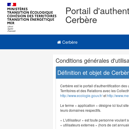
Portail d'authent
Cerbère
Navigation
Menu principal
principale
Cerbère
Navigation
Conditions générales d'utilisa
et
outils
Définition et objet de Cerbè
annexes
Cerbère est le portail d'authentification des
Territoires et des Relations avec les Collecti
http://www.ecologie.gouv.fr/
et
http://www.mer
Le terme « application » désigne ici tout sit
leurs domaines respectifs.
« L'utilisateur » est toute personne voulant s
« utilisateurs externes » (hors de cet annuair