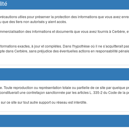
ité
précautions utiles pour préserver la protection des informations que vous avez en
que des tiers non autorisés y aient accès.
mmercialisation des informations et documents que vous avez fournis à Cerbère, et
informations exactes, à jour et complètes. Dans l'hypothèse où il ne s’acquitterait p
te dans Cerbère, sans préjudice des éventuelles actions en responsabilité pénale 
re. Toute reproduction ou représentation totale ou partielle de ce site par quelque p
 constituerait une contrefaçon sanctionnée par les articles L. 335-2 du Code de la pro
sur ce site sur tout autre support ou réseau est interdite.