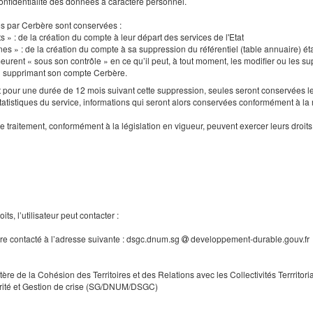
a confidentialité des données à caractère personnel.
es par Cerbère sont conservées :
s » : de la création du compte à leur départ des services de l'Etat
nes » : de la création du compte à sa suppression du référentiel (table annuaire) ét
urent « sous son contrôle » en ce qu’il peut, à tout moment, les modifier ou les supp
en supprimant son compte Cerbère.
our une durée de 12 mois suivant cette suppression, seules seront conservées le
tatistiques du service, informations qui seront alors conservées conformément à la
e traitement, conformément à la législation en vigueur, peuvent exercer leurs droi
ts, l’utilisateur peut contacter :
tre contacté à l’adresse suivante : dsgc.dnum.sg
developpement-durable.gouv.fr
tère de la Cohésion des Territoires et des Relations avec les Collectivités Terrritori
rité et Gestion de crise (SG/DNUM/DSGC)