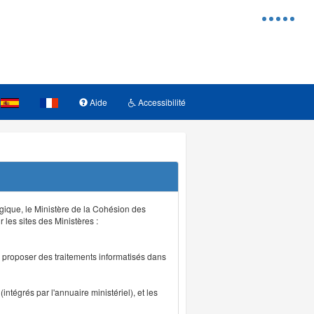
Menu
d'access
Aide
Accessibilité
logique, le Ministère de la Cohésion des
r les sites des Ministères :
de proposer des traitements informatisés dans
intégrés par l'annuaire ministériel), et les