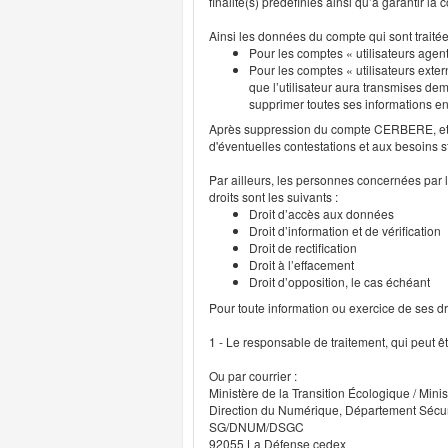
finalité(s) prédéfinies ainsi qu’à garantir l
Ainsi les données du compte qui sont traité
Pour les comptes « utilisateurs agent
Pour les comptes « utilisateurs exter
que l’utilisateur aura transmises deme
supprimer toutes ses informations 
Après suppression du compte CERBERE, et p
d'éventuelles contestations et aux besoins s
Par ailleurs, les personnes concernées par l
droits sont les suivants :
Droit d’accès aux données
Droit d’information et de vérification
Droit de rectification
Droit à l’effacement
Droit d’opposition, le cas échéant
Pour toute information ou exercice de ses droi
1 - Le responsable de traitement, qui peut ê
Ou par courrier :
Ministère de la Transition Écologique / Minis
Direction du Numérique, Département Sécu
SG/DNUM/DSGC
92055 La Défense cedex