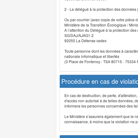
2 - Le délégué à la protection des données
Ou par courrier (avec copie de votre pièce d’
Ministère de la Transition Écologique / Minis
A l’attention du Délégué à la protection de
SG/DAJ/AJAG1-2
92055 La Défense cedex
Toute personne dont les données à caractère
nationale informatique et libertés
(3 Place de Fontenoy - TSA 80715 - 75334
Procédure en cas de violat
En cas de destruction, de perte, d'altérati
d'accès non autorisé à de telles données, de m
informera les personnes concernées des fait
Le Ministère s’assurera également que le néce
connaissance, à moins que la violation ne pré