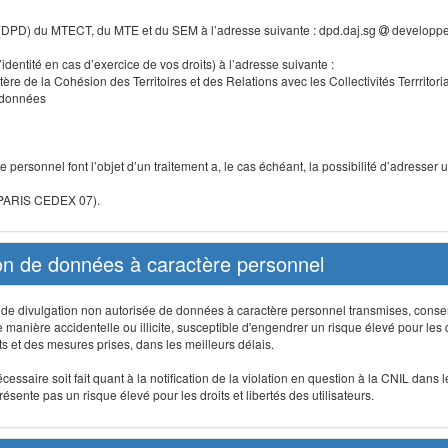
 (DPD) du MTECT, du MTE et du SEM à l’adresse suivante : dpd.daj.sg
developpe
identité en cas d’exercice de vos droits) à l’adresse suivante :
tère de la Cohésion des Territoires et des Relations avec les Collectivités Terrritori
s données
 personnel font l’objet d’un traitement a, le cas échéant, la possibilité d’adresse
 PARIS CEDEX 07).
ion de données à caractère personnel
on, de divulgation non autorisée de données à caractère personnel transmises, conse
anière accidentelle ou illicite, susceptible d'engendrer un risque élevé pour les droi
s et des mesures prises, dans les meilleurs délais.
ssaire soit fait quant à la notification de la violation en question à la CNIL dans 
sente pas un risque élevé pour les droits et libertés des utilisateurs.