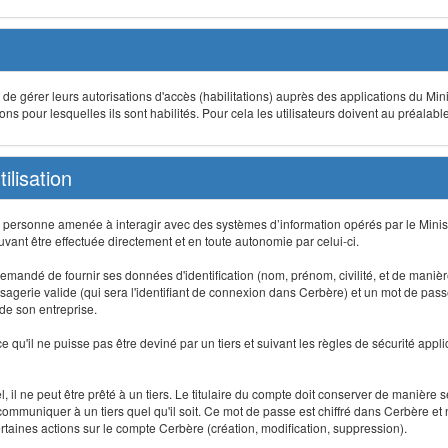
t de gérer leurs autorisations d'accès (habilitations) auprès des applications du Mini
s pour lesquelles ils sont habilités. Pour cela les utilisateurs doivent au préalabl
ilisation
te personne amenée à interagir avec des systèmes d’information opérés par le Minis
uvant être effectuée directement et en toute autonomie par celui-ci.
 est demandé de fournir ses données d'identification (nom, prénom, civilité, et de maniè
agerie valide (qui sera l'identifiant de connexion dans Cerbère) et un mot de passe pe
 de son entreprise.
e qu'il ne puisse pas être deviné par un tiers et suivant les règles de sécurité appl
 il ne peut être prêté à un tiers. Le titulaire du compte doit conserver de manière s
mmuniquer à un tiers quel qu'il soit. Ce mot de passe est chiffré dans Cerbère et 
taines actions sur le compte Cerbère (création, modification, suppression).