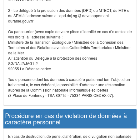
2 - Le délégué à la protection des données (DPD) du MTECT, du MTE et
du SEM à l’adresse suivante : dpd.daj.sg
developpement-
durable.gouv.fr
Ou par courrier (avec copie de votre pièce d’identité en cas d’exercice de
vos droits) à l’adresse suivante :
Ministère de la Transition Écologique / Ministère de la Cohésion des
Territoires et des Relations avec les Collectivités Terrritoriales / Ministère
de la Mer
A l’attention du Délégué à la protection des données
SG/DAJ/AJAG1-2
92055 La Défense cedex
Toute personne dont les données à caractère personnel font l’objet d’un
traitement a, le cas échéant, la possibilité d’adresser une réclamation
auprès de la Commission nationale informatique et libertés
(3 Place de Fontenoy - TSA 80715 - 75334 PARIS CEDEX 07).
Procédure en cas de violation de données à
caractère personnel
En cas de destruction, de perte, d'altération, de divulgation non autorisée