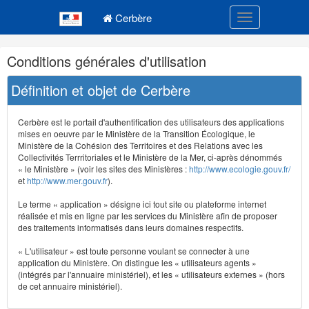
Navigation
Menu principal
principale
Cerbère
Toggle navigatio
Navigation
Conditions générales d'utilisation
et
outils
Définition et objet de Cerbère
annexes
Cerbère est le portail d'authentification des utilisateurs des applications
mises en oeuvre par le Ministère de la Transition Écologique, le
Ministère de la Cohésion des Territoires et des Relations avec les
Collectivités Terrritoriales et le Ministère de la Mer, ci-après dénommés
« le Ministère » (voir les sites des Ministères :
http://www.ecologie.gouv.fr/
et
http://www.mer.gouv.fr
).
Le terme « application » désigne ici tout site ou plateforme internet
réalisée et mis en ligne par les services du Ministère afin de proposer
des traitements informatisés dans leurs domaines respectifs.
« L'utilisateur » est toute personne voulant se connecter à une
application du Ministère. On distingue les « utilisateurs agents »
(intégrés par l'annuaire ministériel), et les « utilisateurs externes » (hors
de cet annuaire ministériel).