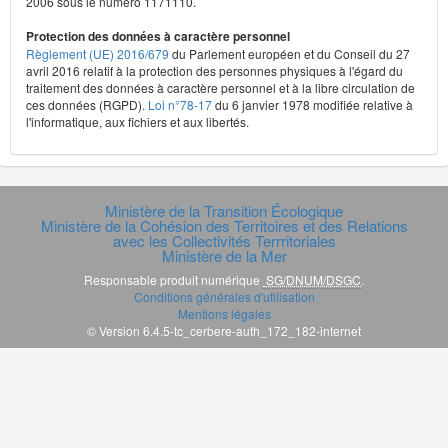
2006 sous le numéro 1171110.
Protection des données à caractère personnel
Règlement (UE) 2016/679
du Parlement européen et du Conseil du 27
avril 2016 relatif à la protection des personnes physiques à l'égard du
traitement des données à caractère personnel et à la libre circulation de
ces données (RGPD).
Loi n°78-17
du 6 janvier 1978 modifiée relative à
l'informatique, aux fichiers et aux libertés.
Ministère de la Transition Écologique
Ministère de la Cohésion des Territoires et des Relations
avec les Collectivités Terrritoriales
Ministère de la Mer
Responsable produit numérique
SG/DNUM/DSGC
.
Conditions générales d'utilisation
Mentions légales
© Version 6.4.5-tc_cerbere-auth_172_182-internet