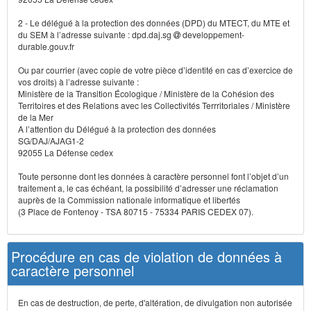
2 - Le délégué à la protection des données (DPD) du MTECT, du MTE et
du SEM à l’adresse suivante : dpd.daj.sg
developpement-
durable.gouv.fr
Ou par courrier (avec copie de votre pièce d’identité en cas d’exercice de
vos droits) à l’adresse suivante :
Ministère de la Transition Écologique / Ministère de la Cohésion des
Territoires et des Relations avec les Collectivités Terrritoriales / Ministère
de la Mer
A l’attention du Délégué à la protection des données
SG/DAJ/AJAG1-2
92055 La Défense cedex
Toute personne dont les données à caractère personnel font l’objet d’un
traitement a, le cas échéant, la possibilité d’adresser une réclamation
auprès de la Commission nationale informatique et libertés
(3 Place de Fontenoy - TSA 80715 - 75334 PARIS CEDEX 07).
Procédure en cas de violation de données à
caractère personnel
En cas de destruction, de perte, d'altération, de divulgation non autorisée