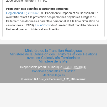
2006 sous le numéro 1171110.
Protection des données à caractère personnel
Règlement (UE) 2016/679
du Parlement européen et du Conseil du 27
avril 2016 relatif à la protection des personnes physiques à l'égard du
traitement des données à caractère personnel et à la libre circulation de
ces données (RGPD).
Loi n°78-17
du 6 janvier 1978 modifiée relative à
l'informatique, aux fichiers et aux libertés.
Ministère de la Transition Écologique
Ministère de la Cohésion des Territoires et des Relations
avec les Collectivités Terrritoriales
Ministère de la Mer
Responsable produit numérique
SG/DNUM/DSGC
.
Conditions générales d'utilisation
Mentions légales
© Version 6.4.5-tc_cerbere-auth_172_184-internet