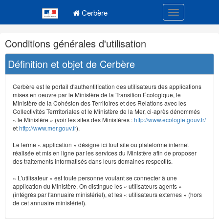
Navigation
Menu principal
principale
Cerbère
Toggle navigatio
Navigation
Conditions générales d'utilisation
et
outils
Définition et objet de Cerbère
annexes
Cerbère est le portail d'authentification des utilisateurs des applications
mises en oeuvre par le Ministère de la Transition Écologique, le
Ministère de la Cohésion des Territoires et des Relations avec les
Collectivités Terrritoriales et le Ministère de la Mer, ci-après dénommés
« le Ministère » (voir les sites des Ministères :
http://www.ecologie.gouv.fr/
et
http://www.mer.gouv.fr
).
Le terme « application » désigne ici tout site ou plateforme internet
réalisée et mis en ligne par les services du Ministère afin de proposer
des traitements informatisés dans leurs domaines respectifs.
« L'utilisateur » est toute personne voulant se connecter à une
application du Ministère. On distingue les « utilisateurs agents »
(intégrés par l'annuaire ministériel), et les « utilisateurs externes » (hors
de cet annuaire ministériel).