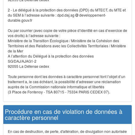
2 - Le délégué à la protection des données (DPD) du MTECT, du MTE et
du SEM à l’adresse suivante : dpd.daj.sg
developpement-
durable.gouv.fr
Ou par courrier (avec copie de votre pièce d’identité en cas d’exercice de
vos droits) à l’adresse suivante :
Ministère de la Transition Écologique / Ministère de la Cohésion des
Territoires et des Relations avec les Collectivités Terrritoriales / Ministère
de la Mer
A l’attention du Délégué à la protection des données
SG/DAJ/AJAG1-2
92055 La Défense cedex
Toute personne dont les données à caractère personnel font l’objet d’un
traitement a, le cas échéant, la possibilité d’adresser une réclamation
auprès de la Commission nationale informatique et libertés
(3 Place de Fontenoy - TSA 80715 - 75334 PARIS CEDEX 07).
Procédure en cas de violation de données à
caractère personnel
En cas de destruction, de perte, d'altération, de divulgation non autorisée