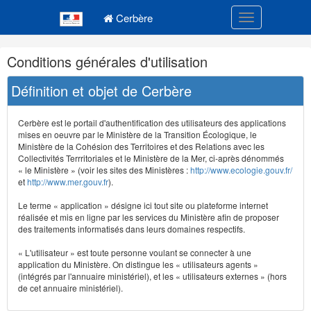
Navigation
Menu principal
principale
Cerbère
Toggle navigatio
Navigation
Conditions générales d'utilisation
et
outils
Définition et objet de Cerbère
annexes
Cerbère est le portail d'authentification des utilisateurs des applications
mises en oeuvre par le Ministère de la Transition Écologique, le
Ministère de la Cohésion des Territoires et des Relations avec les
Collectivités Terrritoriales et le Ministère de la Mer, ci-après dénommés
« le Ministère » (voir les sites des Ministères :
http://www.ecologie.gouv.fr/
et
http://www.mer.gouv.fr
).
Le terme « application » désigne ici tout site ou plateforme internet
réalisée et mis en ligne par les services du Ministère afin de proposer
des traitements informatisés dans leurs domaines respectifs.
« L'utilisateur » est toute personne voulant se connecter à une
application du Ministère. On distingue les « utilisateurs agents »
(intégrés par l'annuaire ministériel), et les « utilisateurs externes » (hors
de cet annuaire ministériel).