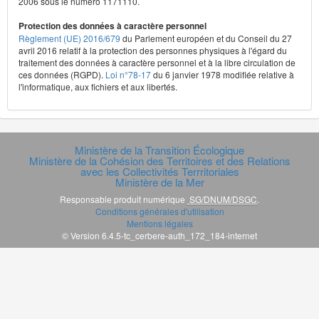
2006 sous le numéro 1171110.
Protection des données à caractère personnel
Règlement (UE) 2016/679
du Parlement européen et du Conseil du 27
avril 2016 relatif à la protection des personnes physiques à l'égard du
traitement des données à caractère personnel et à la libre circulation de
ces données (RGPD).
Loi n°78-17
du 6 janvier 1978 modifiée relative à
l'informatique, aux fichiers et aux libertés.
Ministère de la Transition Écologique
Ministère de la Cohésion des Territoires et des Relations
avec les Collectivités Terrritoriales
Ministère de la Mer
Responsable produit numérique
SG/DNUM/DSGC
.
Conditions générales d'utilisation
Mentions légales
© Version 6.4.5-tc_cerbere-auth_172_184-internet