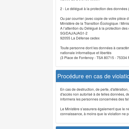
2 - Le délégué à la protection des données
Ou par courrier (avec copie de votre pièce d’
Ministère de la Transition Écologique / Minis
A l’attention du Délégué à la protection de
SG/DAJ/AJAG1-2
92055 La Défense cedex
Toute personne dont les données à caractère
nationale informatique et libertés
(3 Place de Fontenoy - TSA 80715 - 75334
Procédure en cas de violat
En cas de destruction, de perte, d'altérati
d'accès non autorisé à de telles données, de m
informera les personnes concernées des fait
Le Ministère s’assurera également que le néce
connaissance, à moins que la violation ne pré