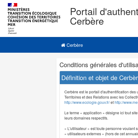
Portail d'authent
Cerbère
Navigation
Menu principal
principale
Cerbère
Navigation
Conditions générales d'utilisa
et
outils
Définition et objet de Cerbè
annexes
Cerbère est le portail d'authentification des
Territoires et des Relations avec les Collecti
http://www.ecologie.gouv.fr/
et
http://www.mer
Le terme « application » désigne ici tout sit
leurs domaines respectifs.
« L'utilisateur » est toute personne voulant s
« utilisateurs externes » (hors de cet annuair