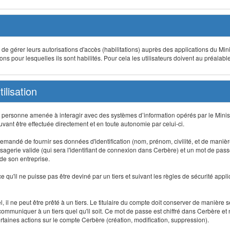
t de gérer leurs autorisations d'accès (habilitations) auprès des applications du Mini
s pour lesquelles ils sont habilités. Pour cela les utilisateurs doivent au préalabl
ilisation
te personne amenée à interagir avec des systèmes d’information opérés par le Minis
uvant être effectuée directement et en toute autonomie par celui-ci.
 est demandé de fournir ses données d'identification (nom, prénom, civilité, et de maniè
agerie valide (qui sera l'identifiant de connexion dans Cerbère) et un mot de passe pe
 de son entreprise.
e qu'il ne puisse pas être deviné par un tiers et suivant les règles de sécurité appl
 il ne peut être prêté à un tiers. Le titulaire du compte doit conserver de manière s
mmuniquer à un tiers quel qu'il soit. Ce mot de passe est chiffré dans Cerbère et 
taines actions sur le compte Cerbère (création, modification, suppression).