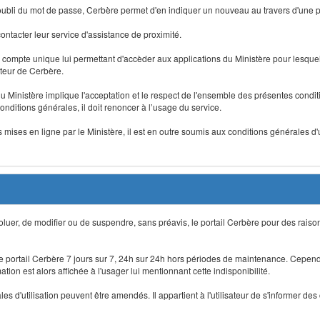
 d'oubli du mot de passe, Cerbère permet d'en indiquer un nouveau au travers d'une
 contacter leur service d'assistance de proximité.
un compte unique lui permettant d'accèder aux applications du Ministère pour lesquelle
ateur de Cerbère.
du Ministère implique l'acceptation et le respect de l'ensemble des présentes condition
onditions générales, il doit renoncer à l’usage du service.
 mises en ligne par le Ministère, il est en outre soumis aux conditions générales d'
évoluer, de modifier ou de suspendre, sans préavis, le portail Cerbère pour des rais
 le portail Cerbère 7 jours sur 7, 24h sur 24h hors périodes de maintenance. Cepend
ion est alors affichée à l'usager lui mentionnant cette indisponibilité.
 d'utilisation peuvent être amendés. Il appartient à l'utilisateur de s'informer des 