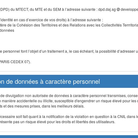
 (DPD) du MTECT, du MTE et du SEM à l’adresse suivante : dpd.daj.sg
developpe
identité en cas d’exercice de vos droits) à l’adresse suivante :
tère de la Cohésion des Territoires et des Relations avec les Collectivités Terrritori
s données
 personnel font l’objet d’un traitement a, le cas échéant, la possibilité d’adresse
 PARIS CEDEX 07).
ion de données à caractère personnel
on, de divulgation non autorisée de données à caractère personnel transmises, conse
anière accidentelle ou illicite, susceptible d'engendrer un risque élevé pour les droi
s et des mesures prises, dans les meilleurs délais.
ssaire soit fait quant à la notification de la violation en question à la CNIL dans 
sente pas un risque élevé pour les droits et libertés des utilisateurs.