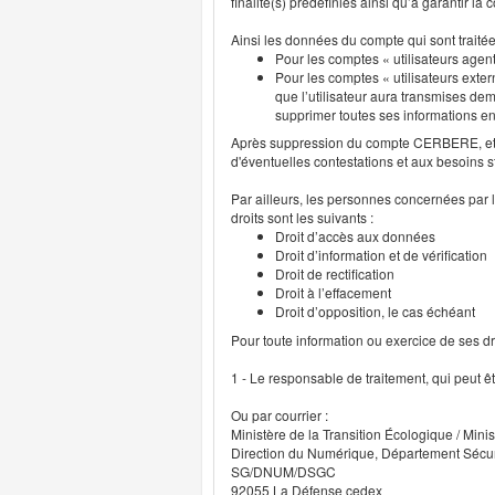
finalité(s) prédéfinies ainsi qu’à garantir l
Ainsi les données du compte qui sont traité
Pour les comptes « utilisateurs agent
Pour les comptes « utilisateurs exter
que l’utilisateur aura transmises deme
supprimer toutes ses informations 
Après suppression du compte CERBERE, et p
d'éventuelles contestations et aux besoins s
Par ailleurs, les personnes concernées par l
droits sont les suivants :
Droit d’accès aux données
Droit d’information et de vérification
Droit de rectification
Droit à l’effacement
Droit d’opposition, le cas échéant
Pour toute information ou exercice de ses droi
1 - Le responsable de traitement, qui peut ê
Ou par courrier :
Ministère de la Transition Écologique / Minis
Direction du Numérique, Département Sécu
SG/DNUM/DSGC
92055 La Défense cedex