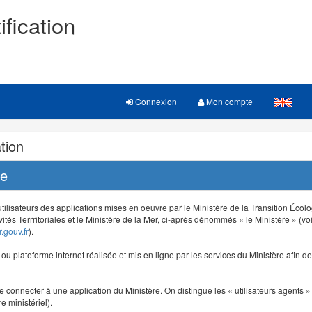
ification
Connexion
Mon compte
tion
re
 utilisateurs des applications mises en oeuvre par le Ministère de la Transition Éco
vités Terrritoriales et le Ministère de la Mer, ci-après dénommés « le Ministère » (voi
.gouv.fr
).
e ou plateforme internet réalisée et mis en ligne par les services du Ministère afin 
e connecter à une application du Ministère. On distingue les « utilisateurs agents » (
e ministériel).