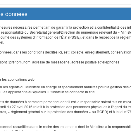
des données
sures nécessaires permettant de garantir la protection et la confidentialité des info
 responsabilité du Secrétariat général/Direction du numérique relevant du « Minist
curité des systèmes d’information de l’État (PSSIE), et dans le respect de la régle
el.
nnées, dans les conditions décrites ici, est : collecte, enregistrement, conservatio
 sont : prénom, nom, adresse de messagerie, adresse postale et téléphones
r les applications web
r les agents du Ministère en charge et spécialement habilités pour la gestion des
seules applications auxquelles l’utilisateur se connecte in fine.
ents de données à caractère personnel dont il est le responsable soient mis en œ
l du 27 avril 2016 relatif à la protection des personnes physiques à l'égard du 
-après, « règlement général sur la protection des données » ou RGPD) et à la loi n°7
 personnel recueillies dans le cadre des traitements dont le Ministère a la responsabi