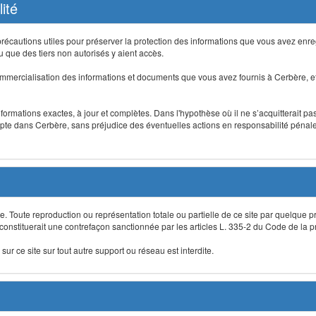
ité
précautions utiles pour préserver la protection des informations que vous avez en
que des tiers non autorisés y aient accès.
mmercialisation des informations et documents que vous avez fournis à Cerbère, et
informations exactes, à jour et complètes. Dans l'hypothèse où il ne s’acquitterait p
te dans Cerbère, sans préjudice des éventuelles actions en responsabilité pénale 
re. Toute reproduction ou représentation totale ou partielle de ce site par quelque p
 constituerait une contrefaçon sanctionnée par les articles L. 335-2 du Code de la pro
sur ce site sur tout autre support ou réseau est interdite.