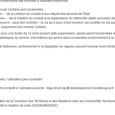
a confidentialité des données à caractère personnel.
es par Cerbère sont conservées :
s » : de la création du compte à leur départ des services de l'Etat
nes » : de la création du compte à sa suppression du référentiel (table annuaire) ét
urent « sous son contrôle » en ce qu’il peut, à tout moment, les modifier ou les supp
en supprimant son compte Cerbère.
our une durée de 12 mois suivant cette suppression, seules seront conservées le
tatistiques du service, informations qui seront alors conservées conformément à la
e traitement, conformément à la législation en vigueur, peuvent exercer leurs droi
ts, l’utilisateur peut contacter :
tre contacté à l’adresse suivante : dsgc.dnum.sg
developpement-durable.gouv.fr
tère de la Cohésion des Territoires et des Relations avec les Collectivités Terrritori
rité et Gestion de crise (SG/DNUM/DSGC)