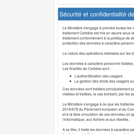
Sécurité et confidentialité 
Le Ministère s'engage à prendre toutes les me
traitement Cerbère est mis en œuvre sous la
traitement conformément à la politique de sé
protection des données à caractère personn
La nature des opérations réalisées sur les do
Les données à caractère personnel traitées
Les finalités de Cerbère sont :
L’authentification des usagers
La gestion des droits des usagers su
Ces données sont traitées principalement pa
visibles et traitées, le cas échéant, par les 
Le Ministère s’engage à ce que les traitem
2016/679 du Parlement européen et du Consei
et à la libre circulation de ces données (ci
l'informatique, aux fichiers et aux libertés.
A ce titre, il traite les données à caractère