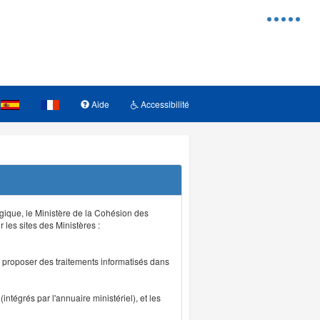
Menu
d'access
Aide
Accessibilité
logique, le Ministère de la Cohésion des
r les sites des Ministères :
de proposer des traitements informatisés dans
intégrés par l'annuaire ministériel), et les