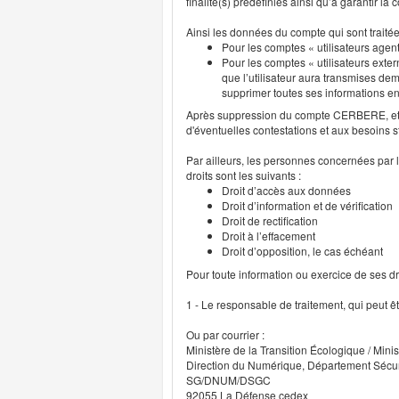
finalité(s) prédéfinies ainsi qu’à garantir l
Ainsi les données du compte qui sont traité
Pour les comptes « utilisateurs agent
Pour les comptes « utilisateurs exter
que l’utilisateur aura transmises deme
supprimer toutes ses informations 
Après suppression du compte CERBERE, et p
d'éventuelles contestations et aux besoins s
Par ailleurs, les personnes concernées par l
droits sont les suivants :
Droit d’accès aux données
Droit d’information et de vérification
Droit de rectification
Droit à l’effacement
Droit d’opposition, le cas échéant
Pour toute information ou exercice de ses droi
1 - Le responsable de traitement, qui peut ê
Ou par courrier :
Ministère de la Transition Écologique / Minis
Direction du Numérique, Département Sécu
SG/DNUM/DSGC
92055 La Défense cedex