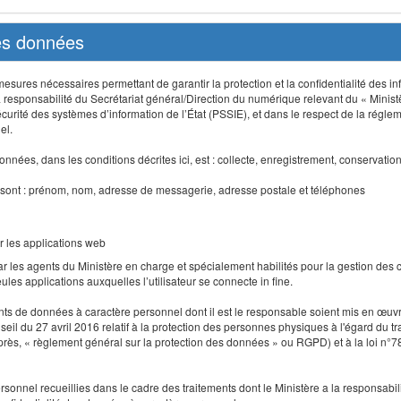
des données
sures nécessaires permettant de garantir la protection et la confidentialité des info
 responsabilité du Secrétariat général/Direction du numérique relevant du « Minist
curité des systèmes d’information de l’État (PSSIE), et dans le respect de la régle
el.
nnées, dans les conditions décrites ici, est : collecte, enregistrement, conservatio
 sont : prénom, nom, adresse de messagerie, adresse postale et téléphones
r les applications web
r les agents du Ministère en charge et spécialement habilités pour la gestion des
seules applications auxquelles l’utilisateur se connecte in fine.
ents de données à caractère personnel dont il est le responsable soient mis en œ
l du 27 avril 2016 relatif à la protection des personnes physiques à l'égard du 
-après, « règlement général sur la protection des données » ou RGPD) et à la loi n°7
 personnel recueillies dans le cadre des traitements dont le Ministère a la responsabi