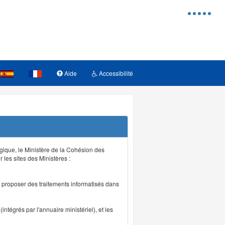
Menu
d'access
Aide
Accessibilité
logique, le Ministère de la Cohésion des
r les sites des Ministères :
de proposer des traitements informatisés dans
intégrés par l'annuaire ministériel), et les