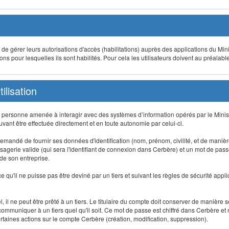
t de gérer leurs autorisations d'accès (habilitations) auprès des applications du Mini
s pour lesquelles ils sont habilités. Pour cela les utilisateurs doivent au préalabl
ilisation
te personne amenée à interagir avec des systèmes d’information opérés par le Minis
uvant être effectuée directement et en toute autonomie par celui-ci.
 est demandé de fournir ses données d'identification (nom, prénom, civilité, et de maniè
agerie valide (qui sera l'identifiant de connexion dans Cerbère) et un mot de passe pe
 de son entreprise.
e qu'il ne puisse pas être deviné par un tiers et suivant les règles de sécurité appl
 il ne peut être prêté à un tiers. Le titulaire du compte doit conserver de manière s
mmuniquer à un tiers quel qu'il soit. Ce mot de passe est chiffré dans Cerbère et 
taines actions sur le compte Cerbère (création, modification, suppression).