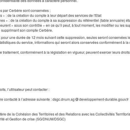
a confidentialité des données à caractère personnel.
es par Cerbère sont conservées :
s » : de la création du compte à leur départ des services de l'Etat
nes » : de la création du compte à sa suppression du référentiel (table annuaire) ét
urent « sous son contrôle » en ce qu’il peut, à tout moment, les modifier ou les supp
en supprimant son compte Cerbère.
our une durée de 12 mois suivant cette suppression, seules seront conservées le
tatistiques du service, informations qui seront alors conservées conformément à la
e traitement, conformément à la législation en vigueur, peuvent exercer leurs droi
ts, l’utilisateur peut contacter :
tre contacté à l’adresse suivante : dsgc.dnum.sg
developpement-durable.gouv.fr
tère de la Cohésion des Territoires et des Relations avec les Collectivités Terrritori
rité et Gestion de crise (SG/DNUM/DSGC)