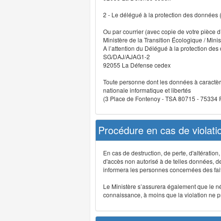
2 - Le délégué à la protection des données
Ou par courrier (avec copie de votre pièce d’
Ministère de la Transition Écologique / Minis
A l’attention du Délégué à la protection de
SG/DAJ/AJAG1-2
92055 La Défense cedex
Toute personne dont les données à caractère
nationale informatique et libertés
(3 Place de Fontenoy - TSA 80715 - 75334
Procédure en cas de violat
En cas de destruction, de perte, d'altérati
d'accès non autorisé à de telles données, de m
informera les personnes concernées des fait
Le Ministère s’assurera également que le néce
connaissance, à moins que la violation ne pré