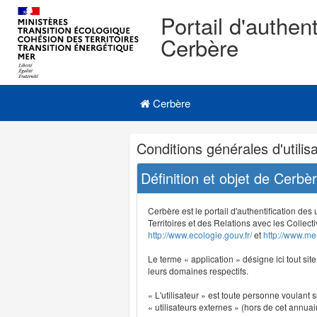
Portail d'authent
Cerbère
Navigation
Menu principal
principale
Cerbère
Navigation
Conditions générales d'utilisa
et
outils
Définition et objet de Cerbè
annexes
Cerbère est le portail d'authentification des
Territoires et des Relations avec les Collecti
http://www.ecologie.gouv.fr/
et
http://www.mer
Le terme « application » désigne ici tout sit
leurs domaines respectifs.
« L'utilisateur » est toute personne voulant s
« utilisateurs externes » (hors de cet annuair