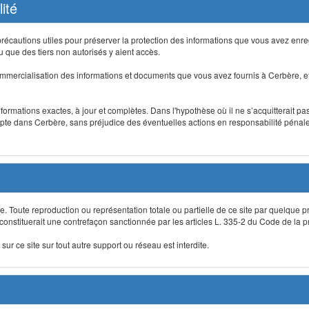
ité
précautions utiles pour préserver la protection des informations que vous avez en
que des tiers non autorisés y aient accès.
mmercialisation des informations et documents que vous avez fournis à Cerbère, et
informations exactes, à jour et complètes. Dans l'hypothèse où il ne s’acquitterait p
te dans Cerbère, sans préjudice des éventuelles actions en responsabilité pénale 
re. Toute reproduction ou représentation totale ou partielle de ce site par quelque p
 constituerait une contrefaçon sanctionnée par les articles L. 335-2 du Code de la pro
sur ce site sur tout autre support ou réseau est interdite.