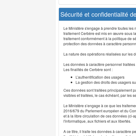
Sécurité et confidentialité 
Le Ministère s'engage à prendre toutes les me
traitement Cerbère est mis en œuvre sous la
traitement conformément à la politique de sé
protection des données à caractère personn
La nature des opérations réalisées sur les do
Les données à caractère personnel traitées
Les finalités de Cerbère sont :
L’authentification des usagers
La gestion des droits des usagers su
Ces données sont traitées principalement pa
visibles et traitées, le cas échéant, par les 
Le Ministère s’engage à ce que les traitem
2016/679 du Parlement européen et du Consei
et à la libre circulation de ces données (ci
l'informatique, aux fichiers et aux libertés.
A ce titre, il traite les données à caractère