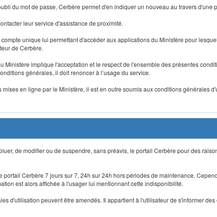
 d'oubli du mot de passe, Cerbère permet d'en indiquer un nouveau au travers d'une
 contacter leur service d'assistance de proximité.
un compte unique lui permettant d'accèder aux applications du Ministère pour lesquelle
ateur de Cerbère.
du Ministère implique l'acceptation et le respect de l'ensemble des présentes condition
onditions générales, il doit renoncer à l’usage du service.
 mises en ligne par le Ministère, il est en outre soumis aux conditions générales d'
évoluer, de modifier ou de suspendre, sans préavis, le portail Cerbère pour des rais
 le portail Cerbère 7 jours sur 7, 24h sur 24h hors périodes de maintenance. Cepend
ion est alors affichée à l'usager lui mentionnant cette indisponibilité.
 d'utilisation peuvent être amendés. Il appartient à l'utilisateur de s'informer des 