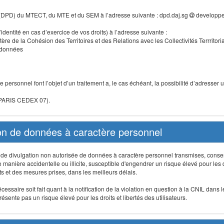
 (DPD) du MTECT, du MTE et du SEM à l’adresse suivante : dpd.daj.sg
developpe
identité en cas d’exercice de vos droits) à l’adresse suivante :
tère de la Cohésion des Territoires et des Relations avec les Collectivités Terrritori
s données
 personnel font l’objet d’un traitement a, le cas échéant, la possibilité d’adresse
 PARIS CEDEX 07).
ion de données à caractère personnel
on, de divulgation non autorisée de données à caractère personnel transmises, conse
anière accidentelle ou illicite, susceptible d'engendrer un risque élevé pour les droi
s et des mesures prises, dans les meilleurs délais.
ssaire soit fait quant à la notification de la violation en question à la CNIL dans 
sente pas un risque élevé pour les droits et libertés des utilisateurs.