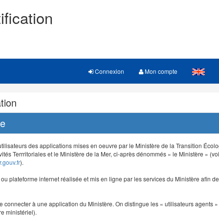
ification
Connexion
Mon compte
tion
re
 utilisateurs des applications mises en oeuvre par le Ministère de la Transition Éco
vités Terrritoriales et le Ministère de la Mer, ci-après dénommés « le Ministère » (voi
.gouv.fr
).
e ou plateforme internet réalisée et mis en ligne par les services du Ministère afin 
e connecter à une application du Ministère. On distingue les « utilisateurs agents » (
e ministériel).