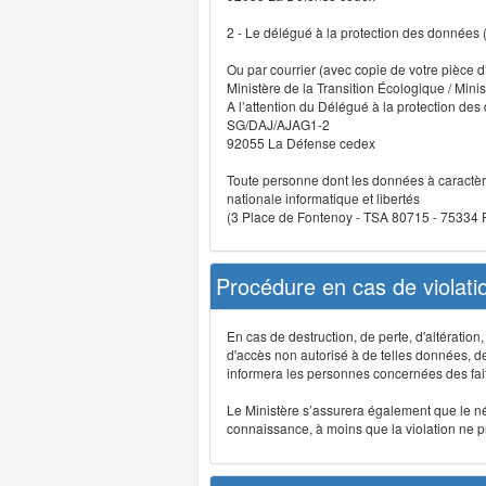
2 - Le délégué à la protection des données
Ou par courrier (avec copie de votre pièce d’
Ministère de la Transition Écologique / Minis
A l’attention du Délégué à la protection de
SG/DAJ/AJAG1-2
92055 La Défense cedex
Toute personne dont les données à caractère
nationale informatique et libertés
(3 Place de Fontenoy - TSA 80715 - 75334
Procédure en cas de violat
En cas de destruction, de perte, d'altérati
d'accès non autorisé à de telles données, de m
informera les personnes concernées des fait
Le Ministère s’assurera également que le néce
connaissance, à moins que la violation ne pré