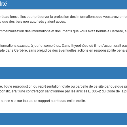
ité
précautions utiles pour préserver la protection des informations que vous avez en
que des tiers non autorisés y aient accès.
mmercialisation des informations et documents que vous avez fournis à Cerbère, et
informations exactes, à jour et complètes. Dans l'hypothèse où il ne s’acquitterait p
te dans Cerbère, sans préjudice des éventuelles actions en responsabilité pénale 
re. Toute reproduction ou représentation totale ou partielle de ce site par quelque p
 constituerait une contrefaçon sanctionnée par les articles L. 335-2 du Code de la pro
sur ce site sur tout autre support ou réseau est interdite.