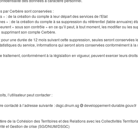
a confidentialité des données à caractère personnel.
es par Cerbère sont conservées :
s » : de la création du compte à leur départ des services de l'Etat
nes » : de la création du compte à sa suppression du référentiel (table annuaire) ét
urent « sous son contrôle » en ce qu’il peut, à tout moment, les modifier ou les supp
en supprimant son compte Cerbère.
our une durée de 12 mois suivant cette suppression, seules seront conservées le
tatistiques du service, informations qui seront alors conservées conformément à la
e traitement, conformément à la législation en vigueur, peuvent exercer leurs droi
ts, l’utilisateur peut contacter :
tre contacté à l’adresse suivante : dsgc.dnum.sg
developpement-durable.gouv.fr
tère de la Cohésion des Territoires et des Relations avec les Collectivités Terrritori
rité et Gestion de crise (SG/DNUM/DSGC)