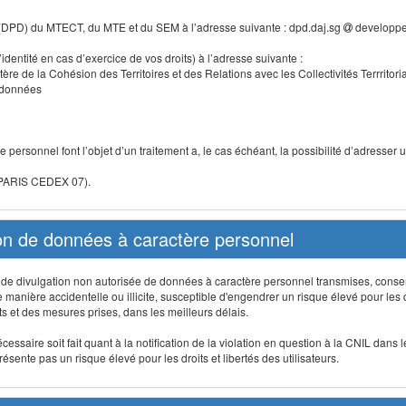
 (DPD) du MTECT, du MTE et du SEM à l’adresse suivante : dpd.daj.sg
developpe
identité en cas d’exercice de vos droits) à l’adresse suivante :
tère de la Cohésion des Territoires et des Relations avec les Collectivités Terrritori
s données
 personnel font l’objet d’un traitement a, le cas échéant, la possibilité d’adresse
 PARIS CEDEX 07).
ion de données à caractère personnel
on, de divulgation non autorisée de données à caractère personnel transmises, conse
anière accidentelle ou illicite, susceptible d'engendrer un risque élevé pour les droi
s et des mesures prises, dans les meilleurs délais.
ssaire soit fait quant à la notification de la violation en question à la CNIL dans 
sente pas un risque élevé pour les droits et libertés des utilisateurs.