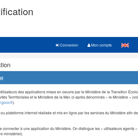
ification
Connexion
Mon compte
tion
re
 utilisateurs des applications mises en oeuvre par le Ministère de la Transition Éco
vités Terrritoriales et le Ministère de la Mer, ci-après dénommés « le Ministère » (voi
.gouv.fr
).
e ou plateforme internet réalisée et mis en ligne par les services du Ministère afin 
e connecter à une application du Ministère. On distingue les « utilisateurs agents » (
e ministériel).