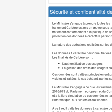
Sécurité et confidentialité 
Le Ministère s'engage à prendre toutes les me
traitement Cerbère est mis en œuvre sous la
traitement conformément à la politique de sé
protection des données à caractère personn
La nature des opérations réalisées sur les do
Les données à caractère personnel traitées
Les finalités de Cerbère sont :
L’authentification des usagers
La gestion des droits des usagers su
Ces données sont traitées principalement pa
visibles et traitées, le cas échéant, par les 
Le Ministère s’engage à ce que les traitem
2016/679 du Parlement européen et du Consei
et à la libre circulation de ces données (ci
l'informatique, aux fichiers et aux libertés.
A ce titre, il traite les données à caractère