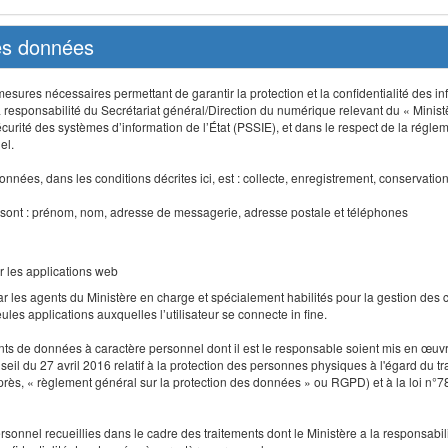
des données
sures nécessaires permettant de garantir la protection et la confidentialité des info
 responsabilité du Secrétariat général/Direction du numérique relevant du « Minist
curité des systèmes d’information de l’État (PSSIE), et dans le respect de la régle
el.
nnées, dans les conditions décrites ici, est : collecte, enregistrement, conservatio
 sont : prénom, nom, adresse de messagerie, adresse postale et téléphones
r les applications web
r les agents du Ministère en charge et spécialement habilités pour la gestion des
seules applications auxquelles l’utilisateur se connecte in fine.
ents de données à caractère personnel dont il est le responsable soient mis en œ
l du 27 avril 2016 relatif à la protection des personnes physiques à l'égard du 
-après, « règlement général sur la protection des données » ou RGPD) et à la loi n°7
 personnel recueillies dans le cadre des traitements dont le Ministère a la responsabi