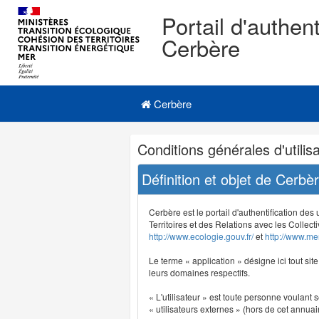
Portail d'authent
Cerbère
Navigation
Menu principal
principale
Cerbère
Navigation
Conditions générales d'utilisa
et
outils
Définition et objet de Cerbè
annexes
Cerbère est le portail d'authentification des
Territoires et des Relations avec les Collecti
http://www.ecologie.gouv.fr/
et
http://www.mer
Le terme « application » désigne ici tout sit
leurs domaines respectifs.
« L'utilisateur » est toute personne voulant s
« utilisateurs externes » (hors de cet annuair