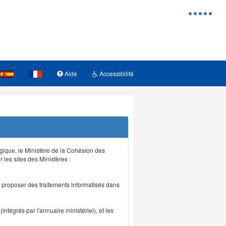
Menu
d'access
Aide
Accessibilité
logique, le Ministère de la Cohésion des
r les sites des Ministères :
de proposer des traitements informatisés dans
intégrés par l'annuaire ministériel), et les