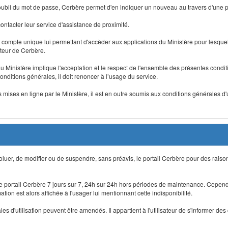
 d'oubli du mot de passe, Cerbère permet d'en indiquer un nouveau au travers d'une
 contacter leur service d'assistance de proximité.
un compte unique lui permettant d'accèder aux applications du Ministère pour lesquelle
ateur de Cerbère.
du Ministère implique l'acceptation et le respect de l'ensemble des présentes condition
onditions générales, il doit renoncer à l’usage du service.
 mises en ligne par le Ministère, il est en outre soumis aux conditions générales d'
évoluer, de modifier ou de suspendre, sans préavis, le portail Cerbère pour des rais
 le portail Cerbère 7 jours sur 7, 24h sur 24h hors périodes de maintenance. Cepend
ion est alors affichée à l'usager lui mentionnant cette indisponibilité.
 d'utilisation peuvent être amendés. Il appartient à l'utilisateur de s'informer des 