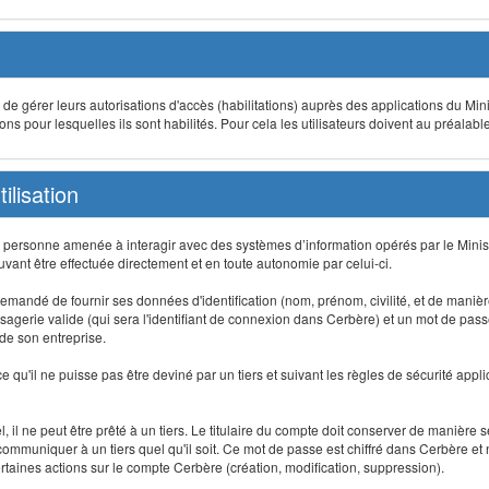
t de gérer leurs autorisations d'accès (habilitations) auprès des applications du Mini
s pour lesquelles ils sont habilités. Pour cela les utilisateurs doivent au préalabl
ilisation
te personne amenée à interagir avec des systèmes d’information opérés par le Minis
uvant être effectuée directement et en toute autonomie par celui-ci.
 est demandé de fournir ses données d'identification (nom, prénom, civilité, et de maniè
agerie valide (qui sera l'identifiant de connexion dans Cerbère) et un mot de passe pe
 de son entreprise.
e qu'il ne puisse pas être deviné par un tiers et suivant les règles de sécurité appl
 il ne peut être prêté à un tiers. Le titulaire du compte doit conserver de manière s
mmuniquer à un tiers quel qu'il soit. Ce mot de passe est chiffré dans Cerbère et 
taines actions sur le compte Cerbère (création, modification, suppression).