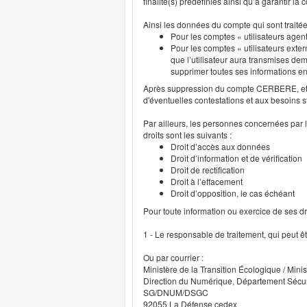
finalité(s) prédéfinies ainsi qu’à garantir l
Ainsi les données du compte qui sont traité
Pour les comptes « utilisateurs agent
Pour les comptes « utilisateurs exter
que l’utilisateur aura transmises deme
supprimer toutes ses informations 
Après suppression du compte CERBERE, et p
d'éventuelles contestations et aux besoins s
Par ailleurs, les personnes concernées par l
droits sont les suivants :
Droit d’accès aux données
Droit d’information et de vérification
Droit de rectification
Droit à l’effacement
Droit d’opposition, le cas échéant
Pour toute information ou exercice de ses droi
1 - Le responsable de traitement, qui peut ê
Ou par courrier :
Ministère de la Transition Écologique / Minis
Direction du Numérique, Département Sécu
SG/DNUM/DSGC
92055 La Défense cedex