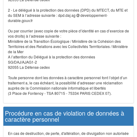
2 - Le délégué à la protection des données (DPD) du MTECT, du MTE et
du SEM à l’adresse suivante : dpd.daj.sg
developpement-
durable.gouv.fr
Ou par courrier (avec copie de votre pièce d’identité en cas d’exercice de
vos droits) à l’adresse suivante :
Ministère de la Transition Écologique / Ministère de la Cohésion des
Territoires et des Relations avec les Collectivités Terrritoriales / Ministère
de la Mer
A l’attention du Délégué à la protection des données
SG/DAJ/AJAG1-2
92055 La Défense cedex
Toute personne dont les données à caractère personnel font l’objet d’un
traitement a, le cas échéant, la possibilité d’adresser une réclamation
auprès de la Commission nationale informatique et libertés
(3 Place de Fontenoy - TSA 80715 - 75334 PARIS CEDEX 07).
Procédure en cas de violation de données à
caractère personnel
En cas de destruction, de perte, d'altération, de divulgation non autorisée