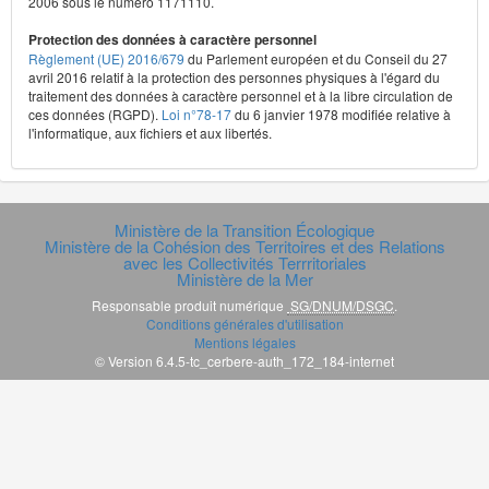
2006 sous le numéro 1171110.
Protection des données à caractère personnel
Règlement (UE) 2016/679
du Parlement européen et du Conseil du 27
avril 2016 relatif à la protection des personnes physiques à l'égard du
traitement des données à caractère personnel et à la libre circulation de
ces données (RGPD).
Loi n°78-17
du 6 janvier 1978 modifiée relative à
l'informatique, aux fichiers et aux libertés.
Ministère de la Transition Écologique
Ministère de la Cohésion des Territoires et des Relations
avec les Collectivités Terrritoriales
Ministère de la Mer
Responsable produit numérique
SG/DNUM/DSGC
.
Conditions générales d'utilisation
Mentions légales
© Version 6.4.5-tc_cerbere-auth_172_184-internet