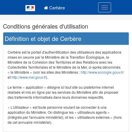
Navigation
Menu principal
principale
Cerbère
Toggle navigatio
Navigation
Conditions générales d'utilisation
et
outils
Définition et objet de Cerbère
annexes
Cerbère est le portail d'authentification des utilisateurs des applications
mises en oeuvre par le Ministère de la Transition Écologique, le
Ministère de la Cohésion des Territoires et des Relations avec les
Collectivités Terrritoriales et le Ministère de la Mer, ci-après dénommés
« le Ministère » (voir les sites des Ministères :
http://www.ecologie.gouv.fr/
et
http://www.mer.gouv.fr
).
Le terme « application » désigne ici tout site ou plateforme internet
réalisée et mis en ligne par les services du Ministère afin de proposer
des traitements informatisés dans leurs domaines respectifs.
« L'utilisateur » est toute personne voulant se connecter à une
application du Ministère. On distingue les « utilisateurs agents »
(intégrés par l'annuaire ministériel), et les « utilisateurs externes » (hors
de cet annuaire ministériel).