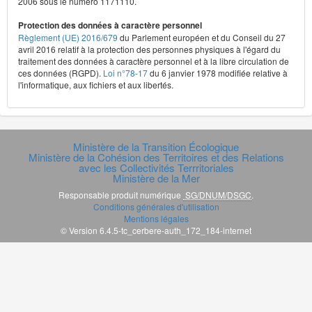
2006 sous le numéro 1171110.
Protection des données à caractère personnel
Règlement (UE) 2016/679
du Parlement européen et du Conseil du 27
avril 2016 relatif à la protection des personnes physiques à l'égard du
traitement des données à caractère personnel et à la libre circulation de
ces données (RGPD).
Loi n°78-17
du 6 janvier 1978 modifiée relative à
l'informatique, aux fichiers et aux libertés.
Ministère de la Transition Écologique
Ministère de la Cohésion des Territoires et des Relations
avec les Collectivités Terrritoriales
Ministère de la Mer
Responsable produit numérique
SG/DNUM/DSGC
.
Conditions générales d'utilisation
Mentions légales
© Version 6.4.5-tc_cerbere-auth_172_184-internet