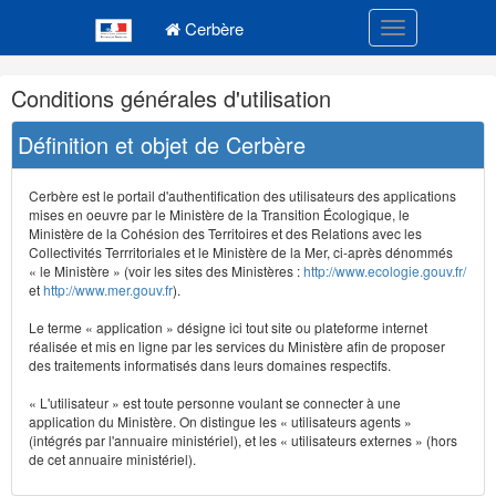
Navigation
Menu principal
principale
Cerbère
Toggle navigatio
Navigation
Conditions générales d'utilisation
et
outils
Définition et objet de Cerbère
annexes
Cerbère est le portail d'authentification des utilisateurs des applications
mises en oeuvre par le Ministère de la Transition Écologique, le
Ministère de la Cohésion des Territoires et des Relations avec les
Collectivités Terrritoriales et le Ministère de la Mer, ci-après dénommés
« le Ministère » (voir les sites des Ministères :
http://www.ecologie.gouv.fr/
et
http://www.mer.gouv.fr
).
Le terme « application » désigne ici tout site ou plateforme internet
réalisée et mis en ligne par les services du Ministère afin de proposer
des traitements informatisés dans leurs domaines respectifs.
« L'utilisateur » est toute personne voulant se connecter à une
application du Ministère. On distingue les « utilisateurs agents »
(intégrés par l'annuaire ministériel), et les « utilisateurs externes » (hors
de cet annuaire ministériel).