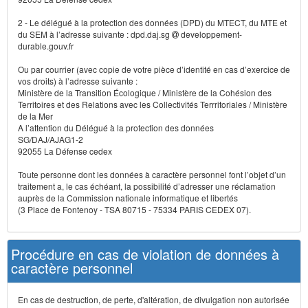
2 - Le délégué à la protection des données (DPD) du MTECT, du MTE et
du SEM à l’adresse suivante : dpd.daj.sg
developpement-
durable.gouv.fr
Ou par courrier (avec copie de votre pièce d’identité en cas d’exercice de
vos droits) à l’adresse suivante :
Ministère de la Transition Écologique / Ministère de la Cohésion des
Territoires et des Relations avec les Collectivités Terrritoriales / Ministère
de la Mer
A l’attention du Délégué à la protection des données
SG/DAJ/AJAG1-2
92055 La Défense cedex
Toute personne dont les données à caractère personnel font l’objet d’un
traitement a, le cas échéant, la possibilité d’adresser une réclamation
auprès de la Commission nationale informatique et libertés
(3 Place de Fontenoy - TSA 80715 - 75334 PARIS CEDEX 07).
Procédure en cas de violation de données à
caractère personnel
En cas de destruction, de perte, d'altération, de divulgation non autorisée