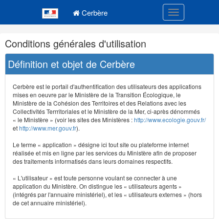
Navigation
Menu principal
principale
Cerbère
Toggle navigatio
Navigation
Conditions générales d'utilisation
et
outils
Définition et objet de Cerbère
annexes
Cerbère est le portail d'authentification des utilisateurs des applications
mises en oeuvre par le Ministère de la Transition Écologique, le
Ministère de la Cohésion des Territoires et des Relations avec les
Collectivités Terrritoriales et le Ministère de la Mer, ci-après dénommés
« le Ministère » (voir les sites des Ministères :
http://www.ecologie.gouv.fr/
et
http://www.mer.gouv.fr
).
Le terme « application » désigne ici tout site ou plateforme internet
réalisée et mis en ligne par les services du Ministère afin de proposer
des traitements informatisés dans leurs domaines respectifs.
« L'utilisateur » est toute personne voulant se connecter à une
application du Ministère. On distingue les « utilisateurs agents »
(intégrés par l'annuaire ministériel), et les « utilisateurs externes » (hors
de cet annuaire ministériel).