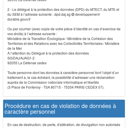
2 - Le délégué à la protection des données (DPD) du MTECT, du MTE et
du SEM à l’adresse suivante : dpd.daj.sg
developpement-
durable.gouv.fr
Ou par courrier (avec copie de votre pièce d’identité en cas d’exercice de
vos droits) à l’adresse suivante :
Ministère de la Transition Écologique / Ministère de la Cohésion des
Territoires et des Relations avec les Collectivités Terrritoriales / Ministère
de la Mer
A l’attention du Délégué à la protection des données
SG/DAJ/AJAG1-2
92055 La Défense cedex
Toute personne dont les données à caractère personnel font l’objet d’un
traitement a, le cas échéant, la possibilité d’adresser une réclamation
auprès de la Commission nationale informatique et libertés
(3 Place de Fontenoy - TSA 80715 - 75334 PARIS CEDEX 07).
Procédure en cas de violation de données à
caractère personnel
En cas de destruction, de perte, d'altération, de divulgation non autorisée