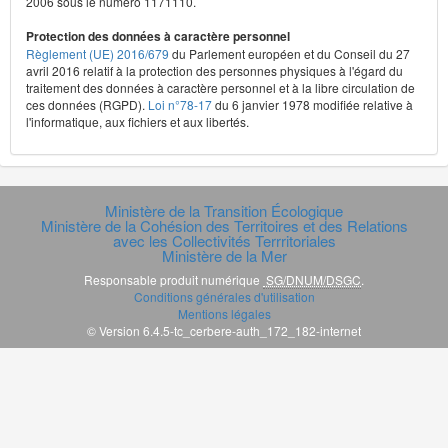
2006 sous le numéro 1171110.
Protection des données à caractère personnel
Règlement (UE) 2016/679
du Parlement européen et du Conseil du 27
avril 2016 relatif à la protection des personnes physiques à l'égard du
traitement des données à caractère personnel et à la libre circulation de
ces données (RGPD).
Loi n°78-17
du 6 janvier 1978 modifiée relative à
l'informatique, aux fichiers et aux libertés.
Ministère de la Transition Écologique
Ministère de la Cohésion des Territoires et des Relations
avec les Collectivités Terrritoriales
Ministère de la Mer
Responsable produit numérique
SG/DNUM/DSGC
.
Conditions générales d'utilisation
Mentions légales
© Version 6.4.5-tc_cerbere-auth_172_182-internet