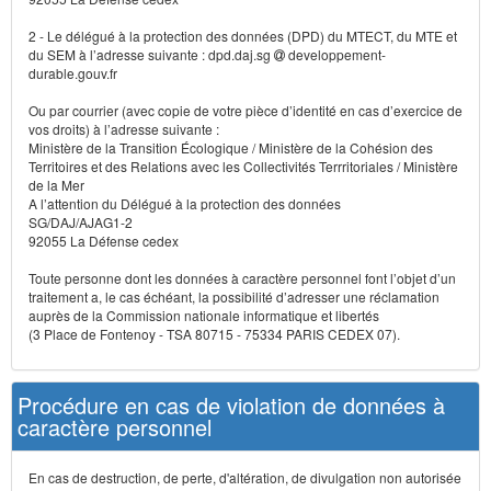
2 - Le délégué à la protection des données (DPD) du MTECT, du MTE et
du SEM à l’adresse suivante : dpd.daj.sg
developpement-
durable.gouv.fr
Ou par courrier (avec copie de votre pièce d’identité en cas d’exercice de
vos droits) à l’adresse suivante :
Ministère de la Transition Écologique / Ministère de la Cohésion des
Territoires et des Relations avec les Collectivités Terrritoriales / Ministère
de la Mer
A l’attention du Délégué à la protection des données
SG/DAJ/AJAG1-2
92055 La Défense cedex
Toute personne dont les données à caractère personnel font l’objet d’un
traitement a, le cas échéant, la possibilité d’adresser une réclamation
auprès de la Commission nationale informatique et libertés
(3 Place de Fontenoy - TSA 80715 - 75334 PARIS CEDEX 07).
Procédure en cas de violation de données à
caractère personnel
En cas de destruction, de perte, d'altération, de divulgation non autorisée