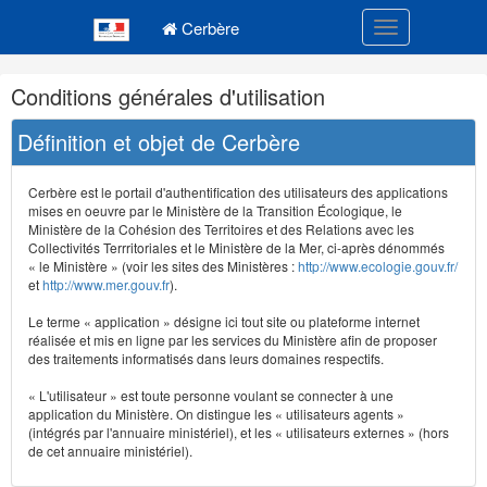
Navigation
Menu principal
principale
Cerbère
Toggle navigatio
Navigation
Conditions générales d'utilisation
et
outils
Définition et objet de Cerbère
annexes
Cerbère est le portail d'authentification des utilisateurs des applications
mises en oeuvre par le Ministère de la Transition Écologique, le
Ministère de la Cohésion des Territoires et des Relations avec les
Collectivités Terrritoriales et le Ministère de la Mer, ci-après dénommés
« le Ministère » (voir les sites des Ministères :
http://www.ecologie.gouv.fr/
et
http://www.mer.gouv.fr
).
Le terme « application » désigne ici tout site ou plateforme internet
réalisée et mis en ligne par les services du Ministère afin de proposer
des traitements informatisés dans leurs domaines respectifs.
« L'utilisateur » est toute personne voulant se connecter à une
application du Ministère. On distingue les « utilisateurs agents »
(intégrés par l'annuaire ministériel), et les « utilisateurs externes » (hors
de cet annuaire ministériel).