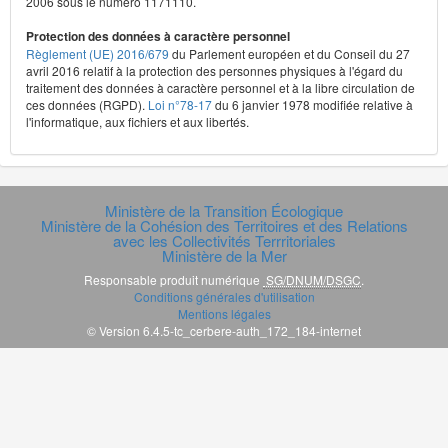
2006 sous le numéro 1171110.
Protection des données à caractère personnel
Règlement (UE) 2016/679
du Parlement européen et du Conseil du 27
avril 2016 relatif à la protection des personnes physiques à l'égard du
traitement des données à caractère personnel et à la libre circulation de
ces données (RGPD).
Loi n°78-17
du 6 janvier 1978 modifiée relative à
l'informatique, aux fichiers et aux libertés.
Ministère de la Transition Écologique
Ministère de la Cohésion des Territoires et des Relations
avec les Collectivités Terrritoriales
Ministère de la Mer
Responsable produit numérique
SG/DNUM/DSGC
.
Conditions générales d'utilisation
Mentions légales
© Version 6.4.5-tc_cerbere-auth_172_184-internet